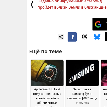
Недавно обнаруженный астероид
⟨
пройдет вблизи Земли в ближайшие
Ещё по теме
Apple Watch Ultra 4
Забастовка в
но
получат полностью
Samsung будет
18
новый дизайн и
стоить до $66,7 млрд
обновленные
16 May 2026