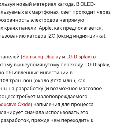
ользуя новый материал катода. В OLED-
ользуемых в смартфонах, свет проходит через
прозрачность электродов напрямую
 краях панели. Apple, как предполагается,
ьзованию катодов IZO (оксид индия-цинка),
панелей (
Samsung Display
и
LG Display
) в
этому вышеупомянутому переходу. LG Display,
вно объявленные инвестиции в
06 трлн. вон (около $770 млн.), как
ны на разработку (и возможное массовое
Процесс требует малоповреждаемого
ductive Oxide
) напыления для процесса
 планирует сначала использовать это
 разработок, прежде чем переходить к