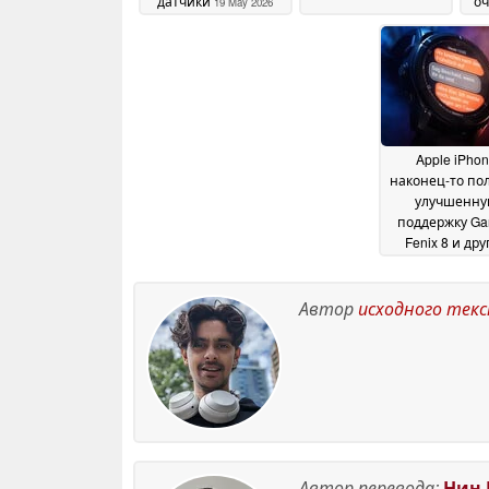
датчики
оч
19 May 2026
бе
Apple iPho
наконец-то по
улучшенну
поддержку Ga
Fenix 8 и дру
смарт-часов
1
2026
Автор
исходного тек
Автор перевода:
Нин 