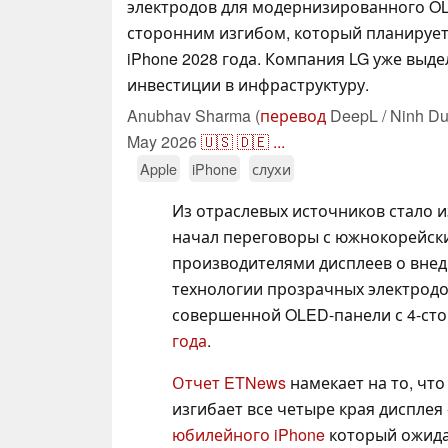
электродов для модернизированного OL
сторонним изгибом, который планирует
iPhone 2028 года. Компания LG уже выде
инвестиции в инфраструктуру.
Anubhav Sharma (
перевод
DeepL / Ninh Du
May 2026
🇺🇸
🇩🇪
...
Apple
iPhone
слухи
Из отраслевых источников стало и
начал переговоры с южнокорейск
производителями дисплеев о вне
технологии прозрачных электродо
совершенной OLED-панели с 4-ст
года
.
Отчет ETNews
намекает на то, что
изгибает все четыре края дисплея 
юбилейного iPhone
который ожидае