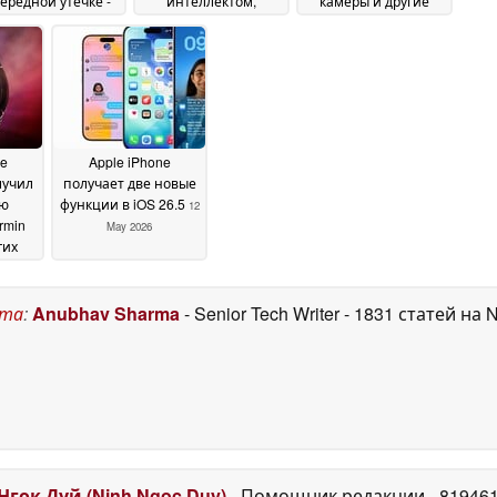
ередной утечке -
интеллектом,
камеры и другие
Apple играет в
превосходит iPhone
новые возможности
зопасность?
18 Pro в A20 Pro,
в iOS 27
14 May
13 May 2026
Galaxy S27 Ultra в
2026
Snapdragon 8 Elite
Gen 6 в GPU
14 May
2026
ne
Apple iPhone
лучил
получает две новые
ю
функции в iOS 26.5
12
rmin
May 2026
гих
2 May
ста
:
Anubhav Sharma
- Senior Tech Writer
- 1831 статей на 
Нгок Дуй (Ninh Ngoc Duy)
- Помощник редакции
- 81946