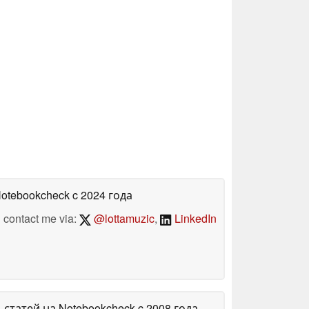
Notebookcheck
c 2024 года
contact me via:
@lottamuzic
,
LinkedIn
1 статей на Notebookcheck
c 2008 года