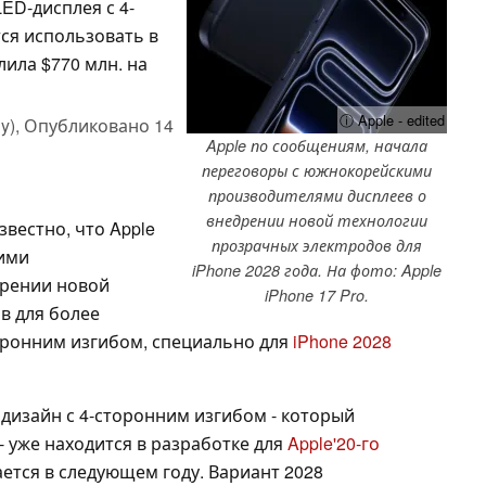
ED-дисплея с 4-
ся использовать в
лила $770 млн. на
ⓘ Apple - edited
y),
Опубликовано
14
Apple по сообщениям, начала
переговоры с южнокорейскими
производителями дисплеев о
внедрении новой технологии
звестно, что Apple
прозрачных электродов для
ими
iPhone 2028 года. На фото: Apple
дрении новой
iPhone 17 Pro.
в для более
оронним изгибом, специально для
iPhone 2028
 дизайн с 4-сторонним изгибом - который
- уже находится в разработке для
Apple'20-го
тся в следующем году. Вариант 2028