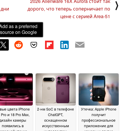
2026 Alienware 16X Aurora стоит так
⟩
 дни
дорого, что теперь соперничает по
цене с серией Area-51
Add as a preferred
source on Google
вые цвета iPhone
2-нм SoC в телефоне
Утечка: Apple iPhone
 Pro и 18 Pro Max,
ChatGPT,
получит
дизайн камеры
оснащенном
профессиональное
появились в
искусственным
приложение для