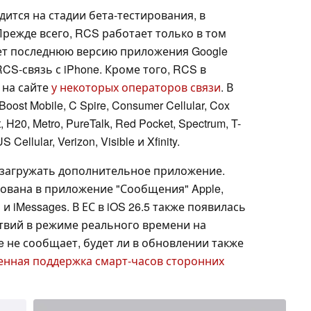
ится на стадии бета-тестирования, в
режде всего, RCS работает только в том
ует последнюю версию приложения Google
CS-связь с iPhone. Кроме того, RCS в
 на сайте
у некоторых операторов связи
. В
st Mobile, C Spire, Consumer Cellular, Cox
et, H20, Metro, PureTalk, Red Pocket, Spectrum, T-
S Cellular, Verizon, Visible и Xfinity.
 загружать дополнительное приложение.
рована в приложение "Сообщения" Apple,
 iMessages. В ЕС в iOS 26.5 также появилась
твий в режиме реального времени на
 не сообщает, будет ли в обновлении также
енная поддержка смарт-часов сторонних