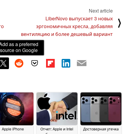
Next article
LiberNovo выпускает 3 новых
⟩
го
эргономичных кресла, добавляя
вентиляцию и более дешевый вариант
Add as a preferred
source on Google
Apple iPhone
Отчет: Apple и Intel
Достоверная утечка