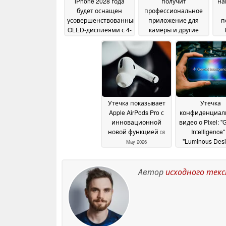
iPhone 2028 года
получит
на
будет оснащен
профессиональное
усовершенствованными
приложение для
п
OLED-дисплеями с 4-
камеры и другие
сторонним изгибом
новые возможности
с
в iOS 27
14 May 2026
13 May 2026
Утечка показывает
Утечка
Apple AirPods Pro с
конфиденциал
инновационной
видео о Pixel: "
новой функцией
Intelligence"
08
"Luminous Desi
May 2026
Android 17 отв
Apple Intellige
Liquid Glass?
Автор
исходного тек
0
2026