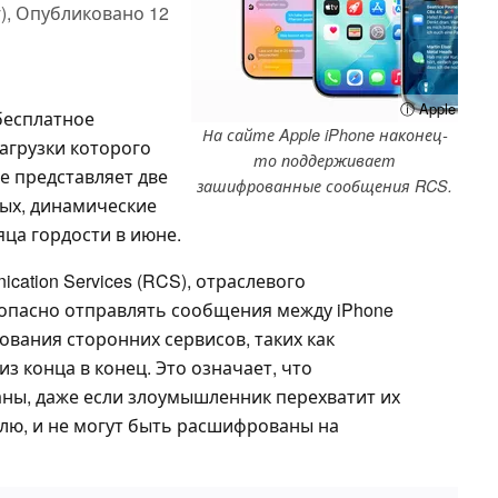
),
Опубликовано
12
ⓘ Apple
 бесплатное
На сайте Apple iPhone наконец-
загрузки которого
то поддерживает
ие представляет две
зашифрованные сообщения RCS.
ых, динамические
сяца гордости в июне.
cation Services (RCS), отраслевого
зопасно отправлять сообщения между iPhone
ования сторонних сервисов, таких как
 конца в конец. Это означает, что
ны, даже если злоумышленник перехватит их
елю, и не могут быть расшифрованы на