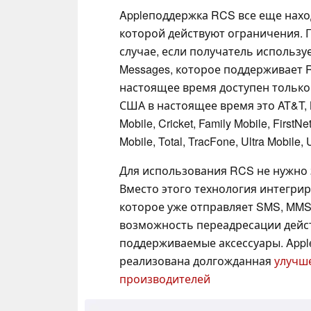
Appleподдержка RCS все еще наход
которой действуют ограничения. П
случае, если получатель использ
Messages, которое поддерживает R
настоящее время доступен только
США в настоящее время это AT&T, Boo
Mobile, Cricket, Family Mobile, FirstN
Mobile, Total, TracFone, Ultra Mobile, U
Для использования RCS не нужно
Вместо этого технология интегри
которое уже отправляет SMS, MMS и
возможность переадресации дейс
поддерживаемые аксессуары. Apple
реализована долгожданная
улучш
производителей