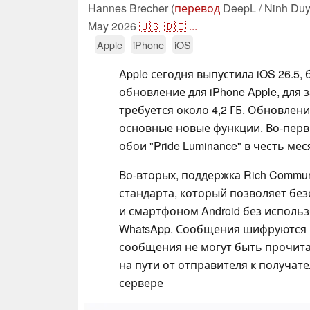
Hannes Brecher (
перевод
DeepL / Ninh Duy
May 2026
🇺🇸
🇩🇪
...
Apple
iPhone
iOS
Apple сегодня выпустила iOS 26.5,
обновление для iPhone Apple, для 
требуется около 4,2 ГБ. Обновлен
основные новые функции. Во-перв
обои "Pride Luminance" в честь ме
Во-вторых, поддержка Rich Communi
стандарта, который позволяет бе
и смартфоном Android без использ
WhatsApp. Сообщения шифруются из
сообщения не могут быть прочита
на пути от отправителя к получат
сервере