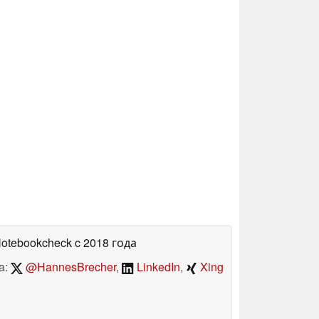
Notebookcheck
c 2018 года
a:
@HannesBrecher
,
LinkedIn
,
Xing