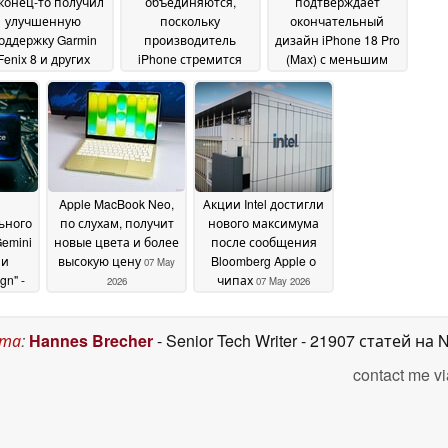
конец-то получил
объединяются,
подтверждает
улучшенную
поскольку
окончательный
оддержку Garmin
производитель
дизайн iPhone 18 Pro
Fenix 8 и других
iPhone стремится
(Max) с меньшим
март-часов
разнообразить круг
динамическим
12 May
своих партнеров по
островом, новым
2026
производству чипов
цветом и
измененным
09 May 2026
управлением
камерой
09 May 2026
Apple MacBook Neo,
Акции Intel достигли
ьного
по слухам, получит
нового максимума
Gemini
новые цвета и более
после сообщения
 и
высокую цену
Bloomberg Apple о
07 May
gn" -
чипах
2026
07 May 2026
ет на
nce и
ста
:
Hannes Brecher
- Senior Tech Writer
- 21907 статей на 
8 May
contact me vi