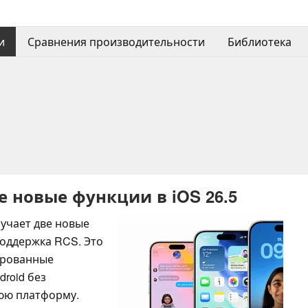
и
Сравнения производительности
Библиотека
е новые функции в iOS 26.5
лучает две новые
поддержка RCS. Это
фрованные
roid без
юю платформу.