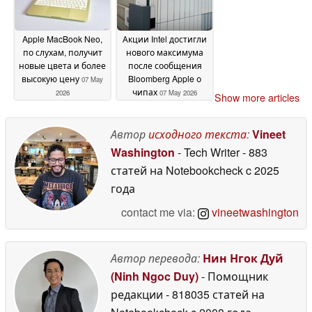
Apple MacBook Neo,
Акции Intel достигли
по слухам, получит
нового максимума
новые цвета и более
после сообщения
высокую цену
Bloomberg Apple о
07 May
чипах
2026
07 May 2026
Show more articles
Автор
исходного текста
:
Vineet
Washington
- Tech Writer
- 883
статей на Notebookcheck
c 2025
года
contact me via:
vineetwashington
Автор перевода:
Нин Нгок Дуй
(Ninh Ngoc Duy)
- Помощник
редакции
- 818035 статей на