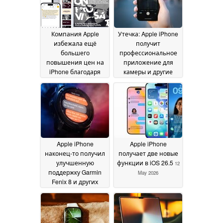
Компания Apple
Утечка: Apple iPhone
избежала ещё
получит
большего
профессиональное
повышения цен на
приложение для
iPhone благодаря
камеры и другие
сделке с Intel по
новые возможности
поставке чипов,
в iOS 27
13 May 2026
заключенной под
давлением
тарифных мер
11 July
2026
Apple iPhone
Apple iPhone
наконец-то получил
получает две новые
улучшенную
функции в iOS 26.5
12
поддержку Garmin
May 2026
Fenix 8 и других
смарт-часов
12 May
2026