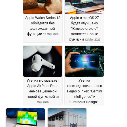
Apple Watch Series 12
Apple в macOS 27
обойдутся без
будет улучшено
долгожданной
"Жидкое стекло",
функции
появятся новые
12 May 2026
функции
12 May 2026
Утечка показывает
Утечка
Apple AirPods Pro с
конфиденциального
инновационной
видео о Pixel: "Gemini
новой функцией
Intelligence" и
08
"Luminous Design" -
May 2026
Android 17 ответ на
Apple Intelligence и
Liquid Glass?
08 May
2026