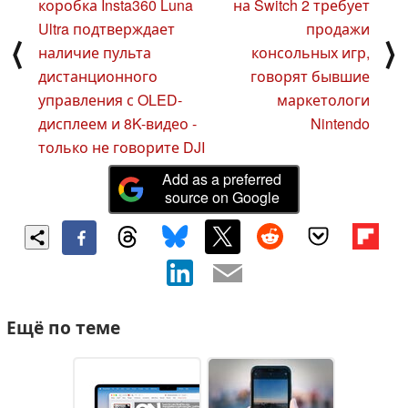
коробка Insta360 Luna
на Switch 2 требует
Ultra подтверждает
продажи
⟨
⟩
наличие пульта
консольных игр,
дистанционного
говорят бывшие
управления с OLED-
маркетологи
дисплеем и 8K-видео -
Nintendo
только не говорите DJI
Add as a preferred
source on Google
Ещё по теме