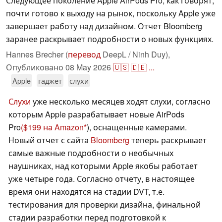
Следующее поколение Apple AirPods Pro, как говорят,
почти готово к выходу на рынок, поскольку Apple уже
завершает работу над дизайном. Отчет Bloomberg
заранее раскрывает подробности о новых функциях.
Hannes Brecher (
перевод
DeepL / Ninh Duy),
Опубликовано
08 May 2026
🇺🇸
🇩🇪
...
Apple
гаджет
слухи
Слухи
уже несколько месяцев ходят слухи, согласно
которым Apple разрабатывает новые AirPods
Pro
($199 на Amazon
), оснащенные камерами.
Новый отчет с сайта
Bloomberg
теперь раскрывает
самые важные подробности о необычных
наушниках, над которыми Apple якобы работает
уже четыре года. Согласно отчету, в настоящее
время они находятся на стадии DVT, т.е.
тестирования для проверки дизайна, финальной
стадии разработки перед подготовкой к