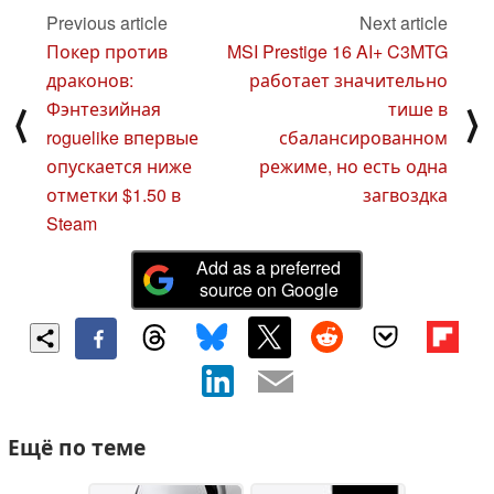
Previous article
Next article
Покер против
MSI Prestige 16 AI+ C3MTG
драконов:
работает значительно
Фэнтезийная
тише в
⟨
⟩
roguelike впервые
сбалансированном
опускается ниже
режиме, но есть одна
отметки $1.50 в
загвоздка
Steam
Add as a preferred
source on Google
Ещё по теме