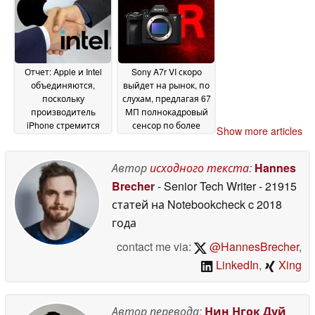
Отчет: Apple и Intel
Sony A7r VI скоро
объединяются,
выйдет на рынок, по
поскольку
слухам, предлагая 67
производитель
МП полнокадровый
iPhone стремится
сенсор по более
Show more articles
разнообразить круг
высокой цене
08 May
своих партнеров по
2026
производству чипов
Автор
исходного текста
:
Hannes
09 May 2026
Brecher
- Senior Tech Writer
- 21915
статей на Notebookcheck
c 2018
года
contact me via:
@HannesBrecher
,
LinkedIn
,
Xing
Автор перевода:
Нин Нгок Дуй