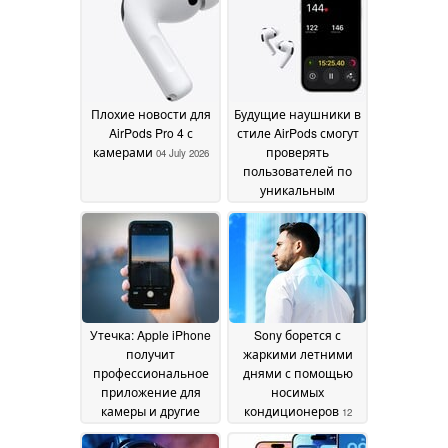
Плохие новости для
Будущие наушники в
AirPods Pro 4 с
стиле AirPods смогут
камерами
проверять
04 July 2026
пользователей по
уникальным
сигналам
сердечного ритма
25
May 2026
Утечка: Apple iPhone
Sony борется с
получит
жаркими летними
профессиональное
днями с помощью
приложение для
носимых
камеры и другие
кондиционеров
12
новые возможности
May 2026