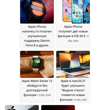
в iOS 27
13 May 2026
Apple iPhone
Apple iPhone
наконец-то получил
получает две новые
улучшенную
функции в iOS 26.5
12
поддержку Garmin
May 2026
Fenix 8 и других
смарт-часов
12 May
2026
Apple Watch Series 12
Apple в macOS 27
обойдутся без
будет улучшено
долгожданной
"Жидкое стекло",
функции
появятся новые
12 May 2026
функции
12 May 2026