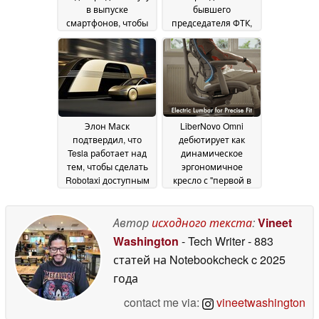
в выпуске
бывшего
смартфонов, чтобы
председателя ФТК,
сосредоточиться на
который выступал
технологиях ИИ,
против
таких как умные
приобретения
очки
Activision Blizzard
19 January 2026
04
October 2025
Элон Маск
LiberNovo Omni
подтвердил, что
дебютирует как
Tesla работает над
динамическое
тем, чтобы сделать
эргономичное
Robotaxi доступным
кресло с "первой в
для инвалидных
мире"
колясок
моторизованной
22 September
спинкой
Автор
исходного текста
:
Vineet
2025
26 June 2025
Washington
- Tech Writer
- 883
статей на Notebookcheck
c 2025
года
contact me via:
vineetwashington