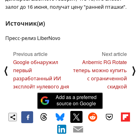
залог до 16 июня, получат цену "ранней пташки".
Источник(и)
Пресс-релиз LiberNovo
Previous article
Next article
Google обнаружил
Anbernic RG Rotate
⟨
⟩
первый
теперь можно купить
разработанный ИИ
с ограниченной
эксплойт нулевого дня
скидкой
Add as a preferred
source on Google