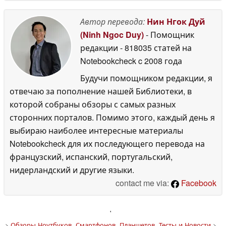
Автор перевода:
Нин Нгок Дуй
(Ninh Ngoc Duy)
- Помощник
редакции
- 818035 статей на
Notebookcheck
c 2008 года
Будучи помощником редакции, я
отвечаю за пополнение нашей Библиотеки, в
которой собраны обзоры с самых разных
сторонних порталов. Помимо этого, каждый день я
выбираю наиболее интересные материалы
Notebookcheck для их последующего перевода на
французский, испанский, португальский,
нидерландский и другие языки.
contact me via:
Facebook
'
>
Обзоры Ноутбуков, Смартфонов, Планшетов. Тесты и Новости
>