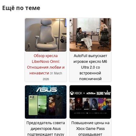
Ещё по теме
Обзор кресла
AutoFull выпускает
LiberNovo Omni:
игровое кресло M6
Отношения любви и
Ultra 2.0 со
ненависти
встроенной
31 March
поясничной
2026
поддержкой и
системой подогрева
и охлаждения
06
February 2026
Председатель совета
Повышение цены на
директоров Asus
Xbox Game Pass
подтверждает паузу
оправдывает