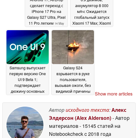
сделает переход с
аккумулятор 8 000
iPhone 17 Pro на
мАч: Ожидается
Galaxy S27 Ultra, Pixel
глобальный запуск
11 Pro легким
Xiaomi 17 Max; Xiaomi
14 May
17T, 17T Pro станут
2026
официальными в
мае
14 May 2026
Samsung выпускает
Galaxy S24
первую версию One
взрывается в руке
UI 9 Beta 1;
пользователя,
подтверждает
вызывая ожоги, без
дюжину основных
видимой причины
Show more articles
улучшений
на данный момент
14 May 2026
14
May 2026
Автор
исходного текста
:
Алекс
Элдерсон (Alex Alderson)
- Автор
материалов
- 15145 статей на
Notebookcheck
c 2018 года