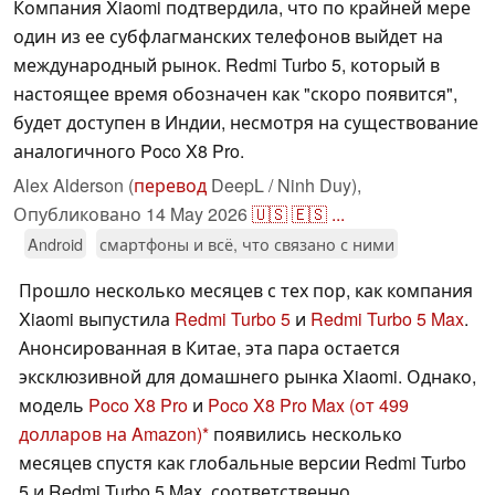
Компания Xiaomi подтвердила, что по крайней мере
один из ее субфлагманских телефонов выйдет на
международный рынок. Redmi Turbo 5, который в
настоящее время обозначен как "скоро появится",
будет доступен в Индии, несмотря на существование
аналогичного Poco X8 Pro.
Alex Alderson (
перевод
DeepL / Ninh Duy),
Опубликовано
14 May 2026
🇺🇸
🇪🇸
...
Android
смартфоны и всё, что связано с ними
Прошло несколько месяцев с тех пор, как компания
Xiaomi выпустила
Redmi Turbo 5
и
Redmi Turbo 5 Max
.
Анонсированная в Китае, эта пара остается
эксклюзивной для домашнего рынка Xiaomi. Однако,
модель
Poco X8 Pro
и
Poco X8 Pro Max
(от 499
долларов на Amazon)
появились несколько
месяцев спустя как глобальные версии Redmi Turbo
5 и Redmi Turbo 5 Max, соответственно.