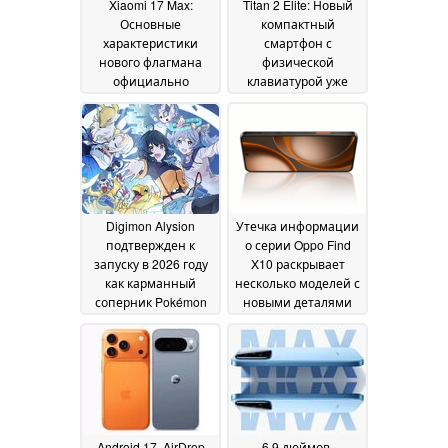
Xiaomi 17 Max:
Titan 2 Elite: Новый
Основные
компактный
характеристики
смартфон с
нового флагмана
физической
официально
клавиатурой уже
раскрыты
доступен для
14 May 2026
предварительного
заказа
14 May 2026
Digimon Alysion
Утечка информации
подтвержден к
о серии Oppo Find
запуску в 2026 году
X10 раскрывает
как карманный
несколько моделей с
соперник Pokémon
новыми деталями
TCG на мобильных
дисплея
14 May 2026
устройствах
14 May
2026
Android 17, AirDrop
6.9 дюймов,