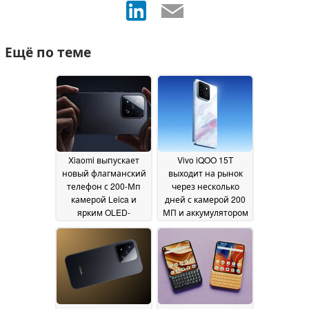
Ещё по теме
Xiaomi выпускает
Vivo iQOO 15T
новый флагманский
выходит на рынок
телефон с 200-Мп
через несколько
камерой Leica и
дней с камерой 200
ярким OLED-
МП и аккумулятором
дисплеем
8 000 мАч
21 May 2026
16 May 2026