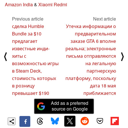
Amazon India
&
Xiaomi Redmi
Previous article
Next article
сделка Humble
Утечка информации о
Bundle за $10
предварительном
предлагает
заказе GTA 6 вполне
известные инди-
реальна; электронные
⟨
⟩
хиты с
письма отправляются
возможностью игры
на легальную
в Steam Deck,
партнерскую
стоимость которых
платформу, поскольку
в розницу
дата 18 мая
превышает $190
приближается
Add as a preferred
source on Google