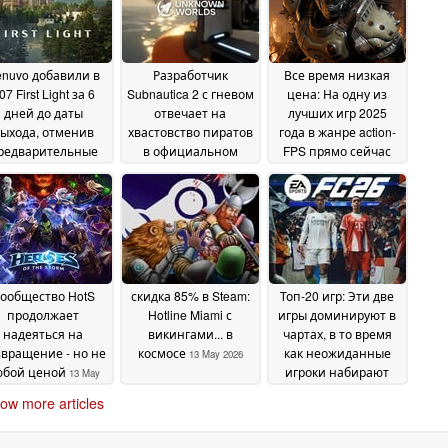
nuvo добавили в
Разработчик
Все время низкая
07 First Light за 6
Subnautica 2 с гневом
цена: На одну из
дней до даты
отвечает на
лучших игр 2025
ыхода, отменив
хвастовство пиратов
года в жанре action-
редварительные
в официальном
FPS прямо сейчас
заказы
Discord
действует скидка
22 May 2026
19 May 2026
67% в Steam
14 May
2026
ообщество HotS
скидка 85% в Steam:
Топ-20 игр: Эти две
продолжает
Hotline Miami с
игры доминируют в
надеяться на
викингами... в
чартах, в то время
звращение - но не
космосе
как неожиданные
13 May 2026
юбой ценой
игроки набирают
13 May
обороты
2026
13 May 2026
ow more articles