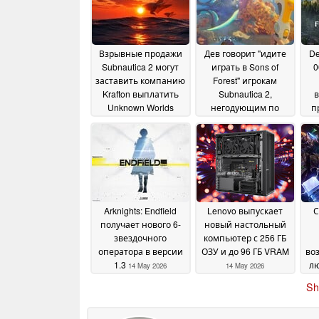
Взрывные продажи
Дев говорит "идите
De
Subnautica 2 могут
играть в Sons of
0
заставить компанию
Forest" игрокам
Krafton выплатить
Subnautica 2,
в
Unknown Worlds
негодующим по
п
бонус в размере 250
поводу отсутствия
миллионов долларов
оружия
23 May 2026
по решению суда
02
June 2026
Arknights: Endfield
Lenovo выпускает
С
получает нового 6-
новый настольный
звездочного
компьютер с 256 ГБ
оператора в версии
ОЗУ и до 96 ГБ VRAM
во
1.3
л
14 May 2026
14 May 2026
Sh