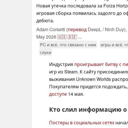
Новая утечка последовала за Forza Horiz
игровая сборка появилась задолго до 
дебюта.
Adam Corsetti (
перевод
DeepL / Ninh Duy),
May 2026
🇺🇸
🇩🇪
...
PC и всё, что связано с ним
игры и всё, ч
слухи
Индустрия
проигрывает битву с п
игр из Steam. К сайту присоедини
выживания Unknown Worlds распро
Покупателям придется подождать
доступе
14 мая.
Кто слил информацию 
Постеры в социальных сетях
начал