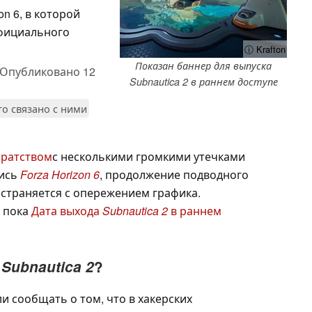
on 6, в которой
официального
ⓘ Krafton
Показан баннер для выпуска
Опубликовано
12
Subnautica 2 в раннем доступе
то связано с ними
иратством
с несколькими громкими утечками
лись
Forza Horizon 6
, продолжение подводного
страняется с опережением графика.
, пока
Дата выхода
Subnautica 2
в раннем
о
Subnautica 2
?
и сообщать о том, что в хакерских