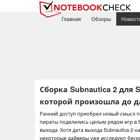
Главная
Обзоры
Новост
Сборка Subnautica 2 для 
которой произошла до д
Ранний доступ приобрел новый смысл по
пираты поделились целым рядом игр в 
выхода. Хотя дата выхода Subnautica 2 н
некоторые дайверы уже исследуют беск