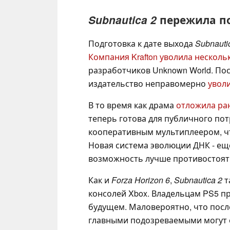
Subnautica 2
пережила п
Подготовка к дате выхода
Subnauti
Компания Krafton уволила несколь
разработчиков Unknown World. Пос
издательство неправомерно
увол
В то время как драма
отложила ран
теперь готова для публичного пот
кооперативным мультиплеером, чт
Новая система эволюции ДНК - ещ
возможность лучше противостоят
Как и
Forza Horizon 6
,
Subnautica 2
т
консолей Xbox. Владельцам PS5 пр
будущем. Маловероятно, что после
главными подозреваемыми могут 