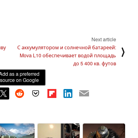
Next article
иву
С аккумулятором и солнечной батареей:
⟩
Mova L10 обеспечивает водой площадь
до 5 400 кв. футов
Add as a preferred
source on Google