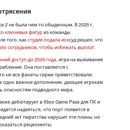
отрясения
ca 2
не была чем-то обыденным. В 2025 г,
ко ключевых фигур
из команды
ле того, как
студия подала иск
суд решил, что
ило сотрудников, чтобы избежать выплат
.
ний доступ до 2026 года
, игра на выживание
ребления. Она поставляется с
о не все фанаты серии приветствовали.
е одно важное дополнение, дающее игрокам
ь опасностям подводного мира.
акже дебютирует в Xbox Game Pass для ПК и
идется надеяться, что порт появится в
дний акт пиратства нарушит эти планы, но
оказаться рецензенты.