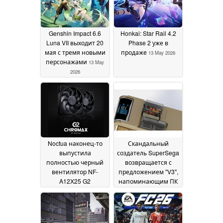
Genshin Impact 6.6
Honkai: Star Rail 4.2
Luna VII выходит 20
Phase 2 уже в
мая с тремя новыми
продаже
13 May 2026
персонажами
13 May
2026
Noctua наконец-то
Скандальный
выпустила
создатель SuperSega
полностью черный
возвращается с
вентилятор NF-
предложением "V3",
A12X25 G2
напоминающим ПК
Chromax.Black по
13 May 2026
цене $35
13 May 2026