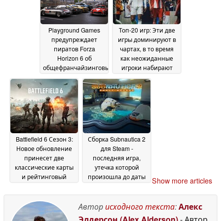
Playground Games
Топ-20 игр: Эти две
предупреждает
игры доминируют в
пиратов Forza
чартах, в то время
Horizon 6 об
как неожиданные
общефранчайзинговых
игроки набирают
и аппаратных
обороты
13 May 2026
запретах
13 May 2026
Battlefield 6 Сезон 3:
Сборка Subnautica 2
Новое обновление
для Steam -
принесет две
последняя игра,
классические карты
утечка которой
и рейтинговый
произошла до даты
Show more articles
режим
выхода в раннем
12 May 2026
доступе
12 May 2026
Автор
исходного текста
:
Алекс
Элдерсон (Alex Alderson)
- Автор