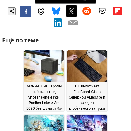
Ещё по теме
Мини-ПК из Европы
HP выпускает
работает под
EliteBoard G1a в
управлением Intel
Северной Америке и
Panther Lake и Arc
ожидает
B390 без шума
глобального запуска
28 May
2026
14 May 2026