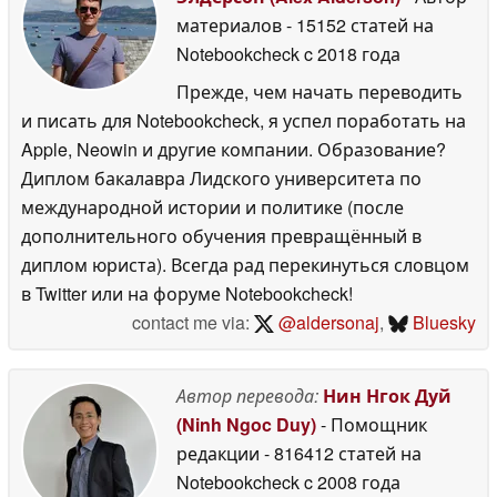
материалов
- 15152 статей на
Notebookcheck
c 2018 года
Прежде, чем начать переводить
и писать для Notebookcheck, я успел поработать на
Apple, Neowin и другие компании. Образование?
Диплом бакалавра Лидского университета по
международной истории и политике (после
дополнительного обучения превращённый в
диплом юриста). Всегда рад перекинуться словцом
в Twitter или на форуме Notebookcheck!
contact me via:
@aldersonaj
,
Bluesky
Автор перевода:
Нин Нгок Дуй
(Ninh Ngoc Duy)
- Помощник
редакции
- 816412 статей на
Notebookcheck
c 2008 года