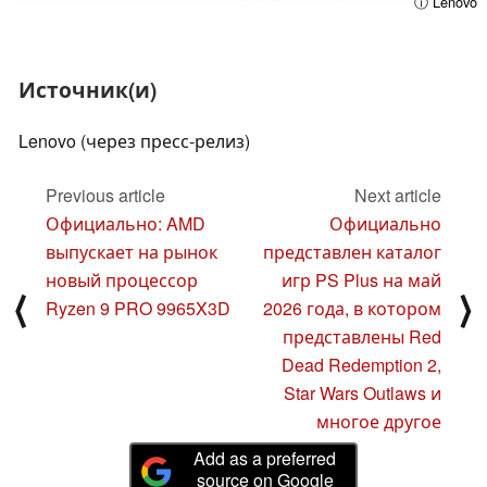
ⓘ Lenovo
Источник(и)
Lenovo (через пресс-релиз)
Previous article
Next article
Официально: AMD
Официально
выпускает на рынок
представлен каталог
новый процессор
игр PS Plus на май
⟨
⟩
Ryzen 9 PRO 9965X3D
2026 года, в котором
представлены Red
Dead Redemption 2,
Star Wars Outlaws и
многое другое
Add as a preferred
source on Google