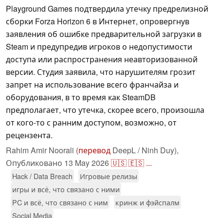
Playground Games подтвердила утечку предрелизной
сборки Forza Horizon 6 в Интернет, опровергнув
заявления об ошибке предварительной загрузки в
Steam и предупредив игроков о недопустимости
доступа или распространения неавторизованной
версии. Студия заявила, что нарушителям грозит
запрет на использование всего франчайза и
оборудования, в то время как SteamDB
предполагает, что утечка, скорее всего, произошла
от кого-то с ранним доступом, возможно, от
рецензента.
Rahim Amir Noorali (
перевод
DeepL / Ninh Duy),
Опубликовано
13 May 2026
🇺🇸
🇪🇸
...
Hack / Data Breach
Игровые релизы
игры и всё, что связано с ними
PC и всё, что связано с ним
кринж и фэйспалм
Social Media