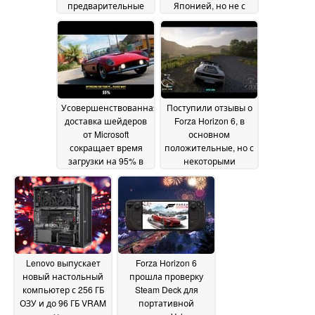
предварительные
Японией, но не с
заказы
трассировкой лучей
22 May 2026
19 May 2026
Усовершенствованная
Поступили отзывы о
доставка шейдеров
Forza Horizon 6, в
от Microsoft
основном
сокращает время
положительные, но с
загрузки на 95% в
некоторыми
Forza Horizon 6, но
оговорками
15 May 2026
блокирует функцию
за экосистемой
приложений Xbox
19
May 2026
Lenovo выпускает
Forza Horizon 6
новый настольный
прошла проверку
компьютер с 256 ГБ
Steam Deck для
ОЗУ и до 96 ГБ VRAM
портативной