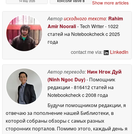
консоли Valve в
14 May 2026
Show more articles
преддверии даты
релиза
13 May 2026
Автор
исходного текста
:
Rahim
Amir Noorali
- Tech Writer
- 1022
статей на Notebookcheck
c 2025
года
contact me via:
LinkedIn
Автор перевода:
Нин Нгок Дуй
(Ninh Ngoc Duy)
- Помощник
редакции
- 816412 статей на
Notebookcheck
c 2008 года
Будучи помощником редакции, я
отвечаю за пополнение нашей Библиотеки, в
которой собраны обзоры с самых разных
сторонних порталов. Помимо этого, каждый день я