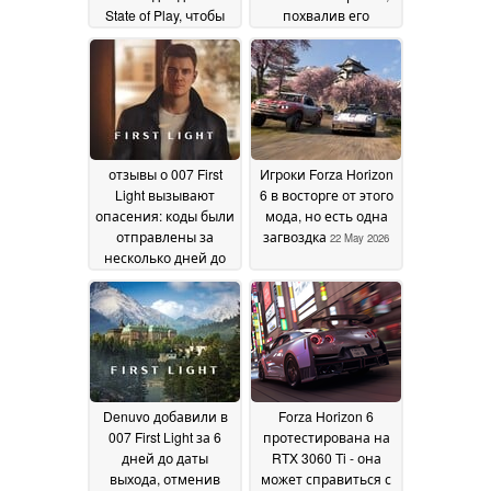
State of Play, чтобы
похвалив его
раскрыть первый
реалистичность
25
AAA-проект
28 May 2026
May 2026
отзывы о 007 First
Игроки Forza Horizon
Light вызывают
6 в восторге от этого
опасения: коды были
мода, но есть одна
отправлены за
загвоздка
22 May 2026
несколько дней до
даты релиза
24 May
2026
Denuvo добавили в
Forza Horizon 6
007 First Light за 6
протестирована на
дней до даты
RTX 3060 Ti - она
выхода, отменив
может справиться с