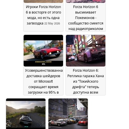
Игроки Forza Horizon
Forza Horizon 6
6 в восторге от этого
высмеивает
мода, но есть одна
Покемонов -
загвоздка
сообщество смеется
22 May 2026
над радиоприколом
20 May 2026
Усовершенствованная
Forza Horizon 6:
доставка шейдеров
Реплика гаража Хана
от Microsoft
из "Токийского
сокращает время
дрифта" теперь
загрузки на 95% в
доступна всем
Forza Horizon 6, но
желающим
18 May 2026
блокирует функцию
за экосистемой
приложений Xbox
19
May 2026