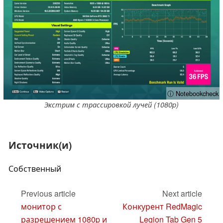
ⓘ Notebookcheck
Экстрим с трассировкой лучей (1080p)
Источник(и)
Собственный
Previous article
Next article
монитор с
Конкурент RedMagic
разрешением 1080p и
Legion Tab Gen 5