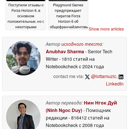
Поступили отзывы о
Playground Games
Forza Horizon 6, в
предупреждает
основном
пиратов Forza
положительные, но с
Horizon 6 об
некоторыми
общефранчайзинговых
Show more articles
оговорками
и аппаратных
15 May 2026
запретах
13 May 2026
Автор
исходного текста
:
Anubhav Sharma
- Senior Tech
Writer
- 1810 статей на
Notebookcheck
c 2024 года
contact me via:
@lottamuzic
,
LinkedIn
Автор перевода:
Нин Нгок Дуй
(Ninh Ngoc Duy)
- Помощник
редакции
- 816412 статей на
Notebookcheck
c 2008 года