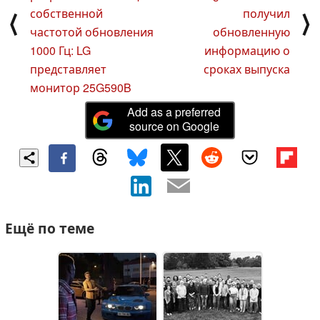
собственной
получил
⟨
⟩
частотой обновления
обновленную
1000 Гц: LG
информацию о
представляет
сроках выпуска
монитор 25G590B
Add as a preferred
source on Google
Ещё по теме