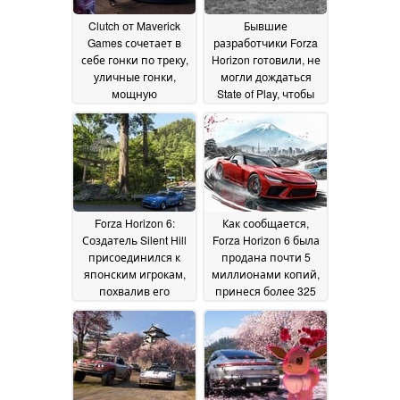
Clutch от Maverick
Бывшие
Games сочетает в
разработчики Forza
себе гонки по треку,
Horizon готовили, не
уличные гонки,
могли дождаться
мощную
State of Play, чтобы
кастомизацию и
раскрыть первый
ограбления
AAA-проект
03 June
28 May 2026
2026
Forza Horizon 6:
Как сообщается,
Создатель Silent Hill
Forza Horizon 6 была
присоединился к
продана почти 5
японским игрокам,
миллионами копий,
похвалив его
принеся более 325
реалистичность
миллионов долларов
25
дохода
May 2026
22 May 2026