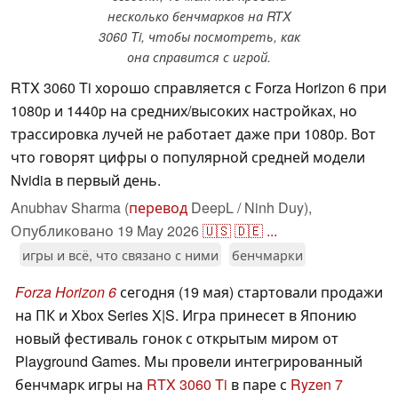
несколько бенчмарков на RTX
3060 Ti, чтобы посмотреть, как
она справится с игрой.
RTX 3060 Ti хорошо справляется с Forza Horizon 6 при
1080p и 1440p на средних/высоких настройках, но
трассировка лучей не работает даже при 1080p. Вот
что говорят цифры о популярной средней модели
Nvidia в первый день.
Anubhav Sharma (
перевод
DeepL / Ninh Duy),
Опубликовано
19 May 2026
🇺🇸
🇩🇪
...
игры и всё, что связано с ними
бенчмарки
Forza Horizon 6
сегодня (19 мая) стартовали продажи
на ПК и Xbox Series X|S. Игра принесет в Японию
новый фестиваль гонок с открытым миром от
Playground Games. Мы провели интегрированный
бенчмарк игры на
RTX 3060 Ti
в паре с
Ryzen 7