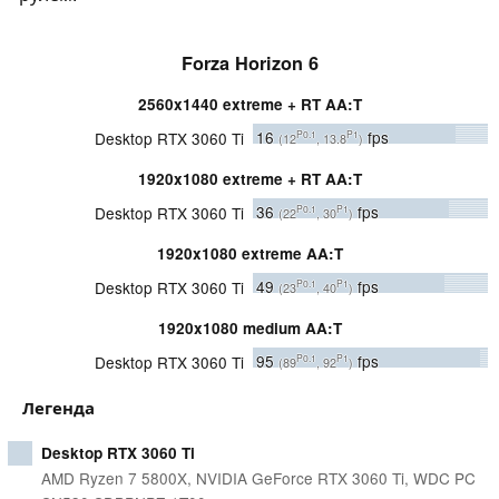
Forza Horizon 6
2560x1440 extreme + RT AA:T
16
fps
Desktop RTX 3060 Ti
P0.1
P1
(12
, 13.8
)
1920x1080 extreme + RT AA:T
36
fps
Desktop RTX 3060 Ti
P0.1
P1
(22
, 30
)
1920x1080 extreme AA:T
49
fps
Desktop RTX 3060 Ti
P0.1
P1
(23
, 40
)
1920x1080 medium AA:T
95
fps
Desktop RTX 3060 Ti
P0.1
P1
(89
, 92
)
Легенда
Desktop RTX 3060 Ti
AMD Ryzen 7 5800X, NVIDIA GeForce RTX 3060 Ti, WDC PC