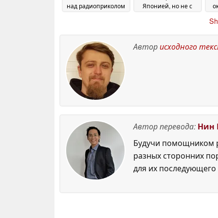
над радиоприколом
Японией, но не с
о
трассировкой лучей
20 May 2026
Sh
19 May 2026
Автор
исходного тек
Автор перевода:
Нин 
Будучи помощником р
разных сторонних по
для их последующего 