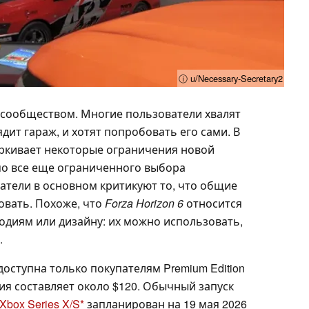
ⓘ u/Necessary-Secretary2
 сообществом. Многие пользователи хвалят
дит гараж, и хотят попробовать его сами. В
черкивает некоторые ограничения новой
мо все еще ограниченного выбора
атели в основном критикуют то, что общие
овать. Похоже, что
Forza Horizon 6
относится
лодиям или дизайну: их можно использовать,
.
доступна только покупателям Premium Edition
ния составляет около $120. Обычный запуск
Xbox Series X/S
запланирован на 19 мая 2026