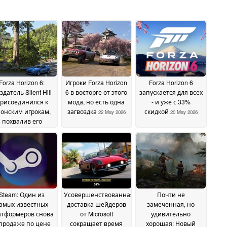
Forza Horizon 6:
Игроки Forza Horizon
Forza Horizon 6
здатель Silent Hill
6 в восторге от этого
запускается для всех
рисоединился к
мода, но есть одна
- и уже с 33%
онским игрокам,
загвоздка
скидкой
22 May 2026
20 May 2026
похвалив его
еалистичность
25
May 2026
Steam: Один из
Усовершенствованная
Почти не
амых известных
доставка шейдеров
замеченная, но
атформеров снова
от Microsoft
удивительно
продаже по цене
сокращает время
хорошая: Новый