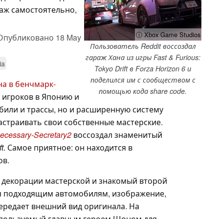
раж самостоятельно,
ⓘ Xbox Game Studios
Опубликовано
18 May
Пользователь Reddit воссоздал
гараж Хана из игры Fast & Furious:
ia
Tokyo Drift в Forza Horizon 6 и
поделился им с сообществом с
на в бенчмарк-
помощью кода share code.
 игроков в Японию и
били и трассы, но и расширенную систему
страивать свои собственные мастерские.
ecessary-Secretary2
воссоздал знаменитый
ft
. Самое приятное: он находится в
ов.
 декорации мастерской и знакомый второй
ря подходящим автомобилям, изображение,
передает внешний вид оригинала. На
 используемый главным героем Шоном для