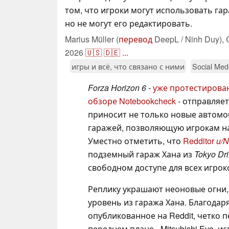
том, что игроки могут использовать га
но не могут его редактировать.
Marius Müller (
перевод
DeepL / Ninh Duy),
2026
🇺🇸
🇩🇪
...
игры и всё, что связано с ними
Social Med
Forza Horizon 6
-
уже протестирова
обзоре Notebookcheck
- отправляет
приносит не только новые автомо
гаражей, позволяющую игрокам на
Уместно отметить, что
Redditor
u/N
подземный гараж Хана из
Tokyo Dri
свободном доступе для всех игрок
Реплику украшают неоновые огни,
уровень из гаража Хана. Благода
опубликованное на Reddit, четко 
переднем плане - Mitsubishi Evo,