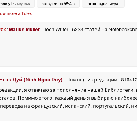
коло $1
загрузки на 95% в
экшн-адвенчура
19 May 2026
Forza Horizon 6, но
позволяет игрокам
ow more articles
блокирует функцию
самим ковать свои
за экосистемой
мечи
18 May 2026
приложений Xbox
19
ста
:
Marius Müller
- Tech Writer
- 5233 статей на Notebookch
May 2026
Нгок Дуй (Ninh Ngoc Duy)
- Помощник редакции
- 81641
едакции, я отвечаю за пополнение нашей Библиотеки, 
рталов. Помимо этого, каждый день я выбираю наиболе
перевода на французский, испанский, португальский, ни
'