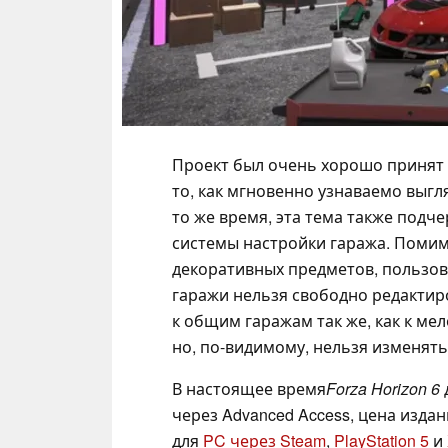
Проект был очень хорошо принят
то, как мгновенно узнаваемо выгля
то же время, эта тема также под
системы настройки гаража. Поми
декоративных предметов, пользов
гаражи нельзя свободно редактир
к общим гаражам так же, как к ме
но, по-видимому, нельзя изменять
В настоящее время
Forza Horizon 6
через Advanced Access, цена изда
для
PC через Steam
,
PlayStation 5
и