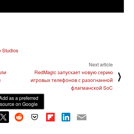
 Studios
Next article
ыли
RedMagic запускает новую серию
⟩
и
игровых телефонов с разогнанной
флагманской SoC
Add as a preferred
source on Google