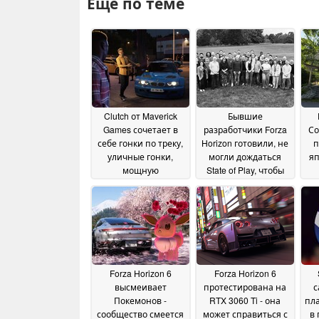
Ещё по теме
Clutch от Maverick
Бывшие
Games сочетает в
разработчики Forza
Со
себе гонки по треку,
Horizon готовили, не
п
уличные гонки,
могли дождаться
яп
мощную
State of Play, чтобы
кастомизацию и
раскрыть первый
р
ограбления
AAA-проект
03 June
28 May 2026
2026
Forza Horizon 6
Forza Horizon 6
высмеивает
протестирована на
с
Покемонов -
RTX 3060 Ti - она
пл
сообщество смеется
может справиться с
в 