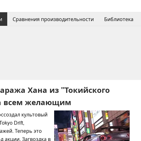
и
Сравнения производительности
Библиотека
 гаража Хана из "Токийского
на всем желающим
воссоздал культовый
okyo Drift,
ажей. Теперь это
д акции. Загвоздка в