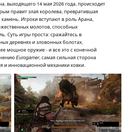
а, выходящего 14 мая 2026 года, происходит
рым правит злая королева, превратившая
 камень. Игроки вступают в роль Арана,
ожественных молотов, способных
ь. Суть игры проста: сражайтесь в
ных деревнях и зловонных болотах,
лее мощное оружие - и все это с конечной
мнению
Eurogamer
, самая сильная сторона
оя и инновационной механики ковки.
Games
ⓘ 505 Games