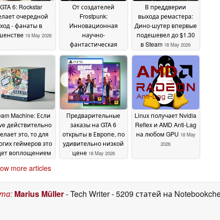
GTA 6: Rockstar
От создателей
В преддверии
елает очередной
Frostpunk:
выхода ремастера:
ход - фанаты в
Инновационная
Дино-шутер впервые
шенстве
научно-
подешевел до $1.30
19 May 2026
фантастическая
в Steam
18 May 2026
стратегическая игра
подешевела до $0.99
в Steam
18 May 2026
eam Machine: Если
Предварительные
Linux получает Nvidia
lve действительно
заказы на GTA 6
Reflex и AMD Anti-Lag
елает это, то для
открыты в Европе, по
на любом GPU
18 May
огих геймеров это
удивительно низкой
2026
дет воплощением
цене
18 May 2026
мечты
18 May 2026
ow more articles
ста
:
Marius Müller
- Tech Writer
- 5209 статей на Notebookch