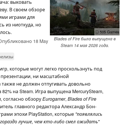
дача: выковать
ву. В своем обзоре
кими играми для
сь из ниоткуда, но
лось.
ⓘ 505 Games
Blades of Fire была выпущена в
Опубликовано
18 May
Steam 14 мая 2026 года.
релизы
игр, которые могут легко проскользнуть под
й презентации, ни масштабной
 также не должен отпугивать довольно
 82% на Steam. Игра выпущена MercurySteam,
 и, согласно обзору
Eurogamer
,
Blades of Fire
итель главного редактора Александр Бон-
рами эпохи PlayStation, которые
"появлялись
 гораздо лучше, чем кто-либо смел ожидать"