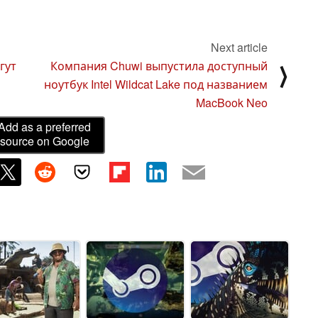
Next article
гут
Компания Chuwi выпустила доступный
⟩
ноутбук Intel Wildcat Lake под названием
MacBook Neo
Add as a preferred
source on Google