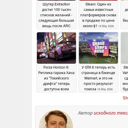
Шутер Extraction
Steam: Один из
достиг 100 тысяч
самых известных
д
списков желаний -
платформеров снова
следующая большая
в продаже по цене
бе
вещь после ARC
около $1
19 May 2026
Raiders?
19 May 2026
Forza Horizon 6:
У GTA 6 теперь есть
St
Реплика гаража Хана
страница в бэкенде
Va
из "Токийского
Walmart, и это не
сд
дрифта" теперь
просто результат
мн
доступна всем
поиска
бу
18 May 2026
желающим
18 May 2026
Sh
Автор
исходного тек