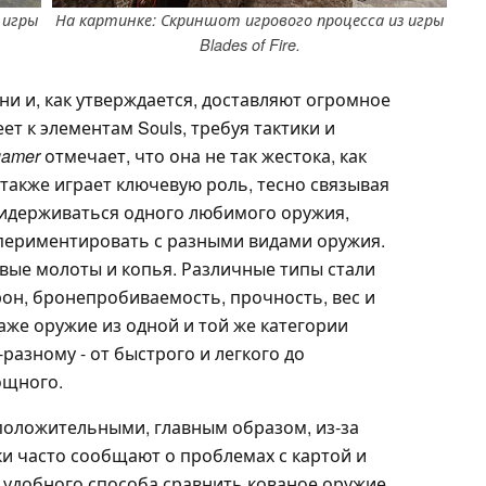
 игры
На картинке: Скриншот игрового процесса из игры
Blades of Fire.
и и, как утверждается, доставляют огромное
ет к элементам Souls, требуя тактики и
gamer
отмечает, что она не так жестока, как
 также играет ключевую роль, тесно связывая
придерживаться одного любимого оружия,
периментировать с разными видами оружия.
евые молоты и копья. Различные типы стали
урон, бронепробиваемость, прочность, вес и
даже оружие из одной и той же категории
азному - от быстрого и легкого до
ощного.
 положительными, главным образом, из-за
ки часто сообщают о проблемах с картой и
ет удобного способа сравнить кованое оружие