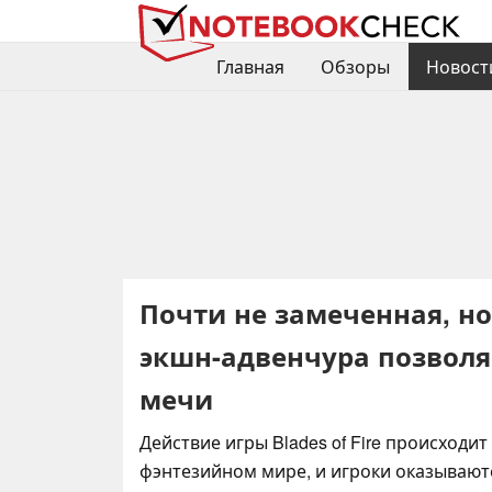
Главная
Обзоры
Новост
Почти не замеченная, н
экшн-адвенчура позволя
мечи
Действие игры Blades of Fire происходи
фэнтезийном мире, и игроки оказываютс