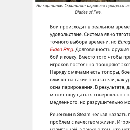
На картинке: Скриншот игрового процесса из
Blades of Fire.
Бои происходят в реальном времен
удовольствие. Система явно тяготе
точного выбора времени, но
Euro
Elden Ring
. Долговечность оружия
бой и ковку. Вместо того чтобы 
игроков постоянно поощряют экс
Наряду с мечами есть топоры, бо
влияют на такие показатели, как 
окна парирования. В результате, 
может ощущаться совершенно по-р
медленного, но разрушительно м
Рецензии в Steam нельзя назвать
проблем с качеством жизни. Игро
навигацией, а также о том, что н