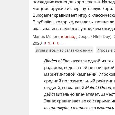
последних кузнецов королевства. Их за
мощное оружие и свергнуть злую короле
Eurogamer сравнивает игру с классичес
PlayStation, которые, казалось, появляли
оказывались намного лучше, чем ожида
Marius Müller (
перевод
DeepL / Ninh Duy),
2026
🇺🇸
🇩🇪
...
игры и всё, что связано с ними
Игровые 
Blades of Fire
кажется одной из тех 
радаром, ведь за ней нет ни ярко
маркетинговой кампании. Игроков
средний положительный рейтинг в
студией, создавшей
Metroid Dread
,
действительно впечатляет. Замест
Элиас сравнивает ее со старыми иг
из ниоткуда и в итоге оказывались