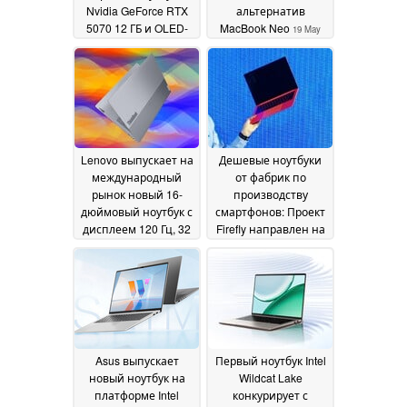
Nvidia GeForce RTX
альтернатив
5070 12 ГБ и OLED-
MacBook Neo
19 May
дисплеем с
2026
разрешением 1 100
нит
20 May 2026
Lenovo выпускает на
Дешевые ноутбуки
международный
от фабрик по
рынок новый 16-
производству
дюймовый ноутбук с
смартфонов: Проект
дисплеем 120 Гц, 32
Firefly направлен на
ГБ ОЗУ и Intel Panther
то, чтобы сделать
Lake
Wildcat Lake более
19 May 2026
доступным
19 May 2026
Asus выпускает
Первый ноутбук Intel
новый ноутбук на
Wildcat Lake
платформе Intel
конкурирует с