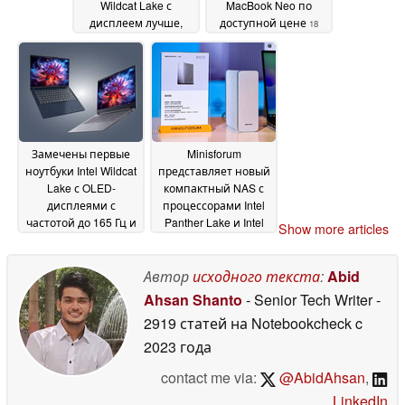
Wildcat Lake с
MacBook Neo по
дисплеем лучше,
доступной цене
18
чем у MacBook Neo
18
May 2026
May 2026
Замечены первые
Minisforum
ноутбуки Intel Wildcat
представляет новый
Lake с OLED-
компактный NAS с
дисплеями с
процессорами Intel
частотой до 165 Гц и
Panther Lake и Intel
Show more articles
32 ГБ ОЗУ
Wildcat Lake
14 May 2026
09 May 2026
Автор
исходного текста
:
Abid
Ahsan Shanto
- Senior Tech Writer
-
2919 статей на Notebookcheck
c
2023 года
contact me via:
@AbidAhsan
,
LinkedIn