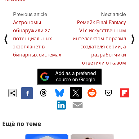
Previous article
Next article
Астрономы
Ремейк Final Fantasy
обнаружили 27
VI с искусственным
⟨
⟩
потенциальных
интеллектом поразил
экзопланет в
создателя серии, а
бинарных системах
разработчики
ответили отказом
Add as a preferred
source on Google
Ещё по теме