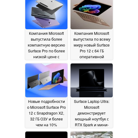
Компания Microsoft
Компания Microsoft
выпустила более
выпустила по всему
компактную версию
миру новый Surface
Surface Pro по более
Pro 12 с 64 ГБ
низкой цене с
оперативной
дисплеем с частотой
памяти и OLED-
обновления 90 Гц
дисплеем с частотой
24
обновления 120 Гц
June 2026
17
June 2026
Новые подробности
Surface Laptop Ultra:
о Microsoft Surface Pro
Microsoft
12 с Snapdragon X2,
демонстрирует
32 ГБ ОЗУ и более
мощный ноутбук с
чем на 10%
RTX Spark и мини-
большим временем
светодиодным
автономной работы,
экраном
01 June 2026