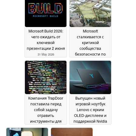
чем у старшей
модели
03 June 2026
Microsoft Build 2026:
Microsoft
чего ожидать от
сталкивается с
ключевой
критикой
презентации 2 июня
сообщества
безопасности по
31 May 2026
поводу Nightmare
Eclipse
30 May 2026
Компания TrapDoor
Выпущен новый
поставила перед
игровой ноутбук
собой задачу
Lenovo с ярким
отравить
OLED-дисплеем и
инструменты для
поддержкой Nvidia
кодирования ИИ
RTX 5090
26
20 May 2026
May 2026