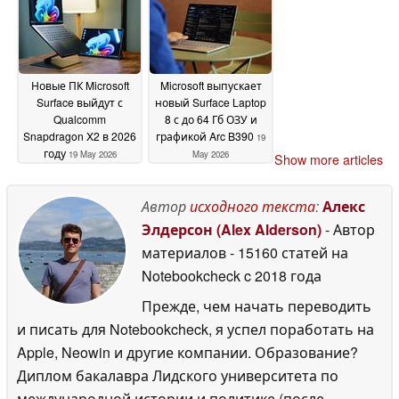
Новые ПК Microsoft
Microsoft выпускает
Surface выйдут с
новый Surface Laptop
Qualcomm
8 с до 64 Гб ОЗУ и
Snapdragon X2 в 2026
графикой Arc B390
19
году
19 May 2026
May 2026
Show more articles
Автор
исходного текста
:
Алекс
Элдерсон (Alex Alderson)
- Автор
материалов
- 15160 статей на
Notebookcheck
c 2018 года
Прежде, чем начать переводить
и писать для Notebookcheck, я успел поработать на
Apple, Neowin и другие компании. Образование?
Диплом бакалавра Лидского университета по
международной истории и политике (после