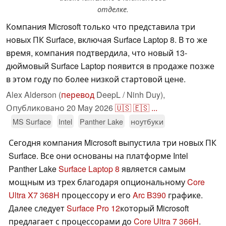
отделке.
Компания Microsoft только что представила три
новых ПК Surface, включая Surface Laptop 8. В то же
время, компания подтвердила, что новый 13-
дюймовый Surface Laptop появится в продаже позже
в этом году по более низкой стартовой цене.
Alex Alderson (
перевод
DeepL / Ninh Duy),
Опубликовано
20 May 2026
🇺🇸
🇪🇸
...
MS Surface
Intel
Panther Lake
ноутбуки
Сегодня компания Microsoft выпустила три новых ПК
Surface. Все они основаны на платформе Intel
Panther Lake
Surface Laptop 8
является самым
мощным из трех благодаря опциональному
Core
Ultra X7 368H
процессору и его
Arc B390
графике.
Далее следует
Surface Pro 12
который Microsoft
предлагает с процессорами до
Core Ultra 7 366H
.