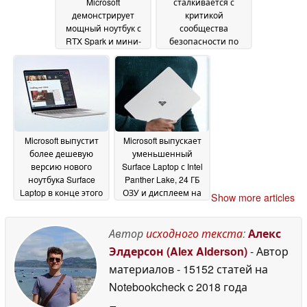
Microsoft
сталкивается с
демонстрирует
критикой
мощный ноутбук с
сообщества
RTX Spark и мини-
безопасности по
светодиодным
поводу Nightmare
экраном
Eclipse
01 June 2026
30 May 2026
Microsoft выпустит
Microsoft выпускает
более дешевую
уменьшенный
версию нового
Surface Laptop с Intel
ноутбука Surface
Panther Lake, 24 ГБ
Laptop в конце этого
ОЗУ и дисплеем на
Show more articles
года
25% ярче
20 May 2026
20 May 2026
Автор
исходного текста
:
Алекс
Элдерсон (Alex Alderson)
- Автор
материалов
- 15152 статей на
Notebookcheck
c 2018 года