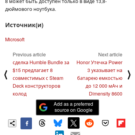
8 может быть доступен только в виде 13,8-
дюймового ноутбука.
Источник(и)
Microsoft
Previous article
Next article
сделка Humble Bundle за
Honor Утечка Power
$15 предлагает 8
3 указывает на
⟨
⟩
совместимых с Steam
батарею емкостью
Deck конструкторов
до 12 000 мАч и
колод
Dimensity 8600
Add as a preferred
source on Google