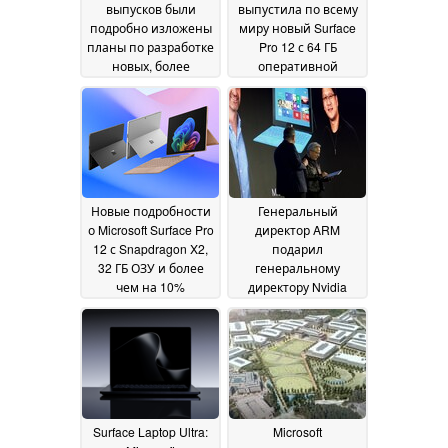
выпусков были
выпустила по всему
подробно изложены
миру новый Surface
планы по разработке
Pro 12 с 64 ГБ
новых, более
оперативной
компактных ПК
памяти и OLED-
Microsoft Surface
дисплеем с частотой
01 July
обновления 120 Гц
2026
17
June 2026
Новые подробности
Генеральный
о Microsoft Surface Pro
директор ARM
12 с Snapdragon X2,
подарил
32 ГБ ОЗУ и более
генеральному
чем на 10%
директору Nvidia
большим временем
Хуангу историческое
автономной работы,
устройство Windows-
чем у старшей
ARM
03 June 2026
модели
03 June 2026
Surface Laptop Ultra:
Microsoft