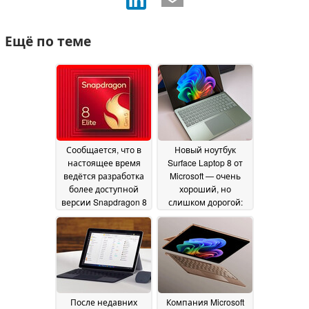
Ещё по теме
Сообщается, что в
Новый ноутбук
настоящее время
Surface Laptop 8 от
ведётся разработка
Microsoft — очень
более доступной
хороший, но
версии Snapdragon 8
слишком дорогой:
Elite Gen 5, которая
его цена составляет
может стать
не менее 1599
спасительным
долларов
16 July 2026
кругом для
бюджетных
флагманов
23 July 2026
После недавних
Компания Microsoft