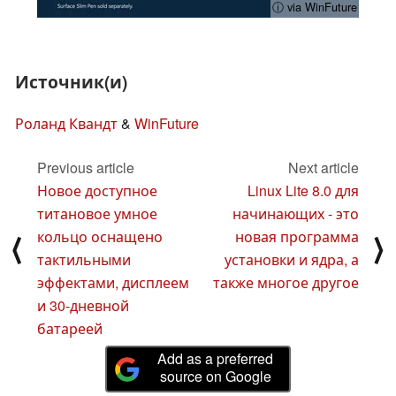
ⓘ via WinFuture
Источник(и)
Роланд Квандт
&
WinFuture
Previous article
Next article
Новое доступное
Linux Lite 8.0 для
титановое умное
начинающих - это
кольцо оснащено
новая программа
⟨
⟩
тактильными
установки и ядра, а
эффектами, дисплеем
также многое другое
и 30-дневной
батареей
Add as a preferred
source on Google