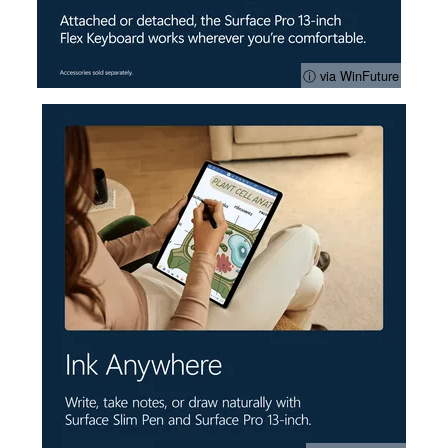
ⓘ via WinFuture