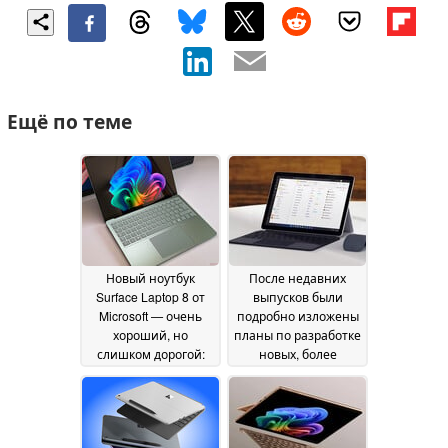
Ещё по теме
Новый ноутбук
После недавних
Surface Laptop 8 от
выпусков были
Microsoft — очень
подробно изложены
хороший, но
планы по разработке
слишком дорогой:
новых, более
его цена составляет
компактных ПК
не менее 1599
Microsoft Surface
01 July
долларов
16 July 2026
2026