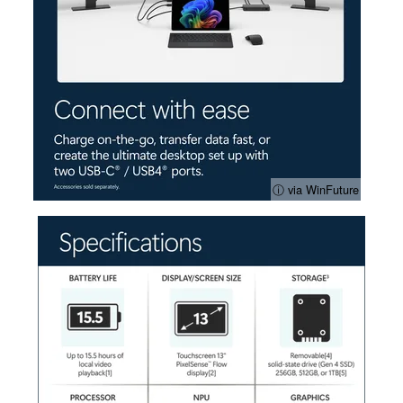
ⓘ via WinFuture