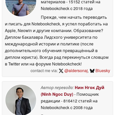
материалов
- 15152 статей на
Notebookcheck
c 2018 года
Прежде, чем начать переводить
и писать для Notebookcheck, я успел поработать на
Apple, Neowin и другие компании. Образование?
Диплом бакалавра Лидского университета по
международной истории и политике (после
дополнительного обучения превращённый в
диплом юриста). Всегда рад перекинуться словцом
в Twitter или на форуме Notebookcheck!
contact me via:
@aldersonaj
,
Bluesky
Автор перевода:
Нин Нгок Дуй
(Ninh Ngoc Duy)
- Помощник
редакции
- 816412 статей на
Notebookcheck
c 2008 года