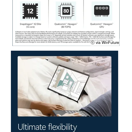
ⓘ via WinFuture