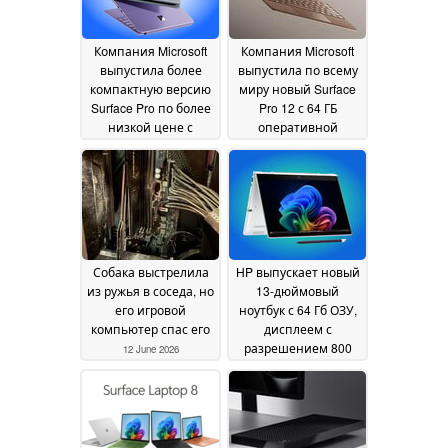
Компания Microsoft
Компания Microsoft
выпустила более
выпустила по всему
компактную версию
миру новый Surface
Surface Pro по более
Pro 12 с 64 ГБ
низкой цене с
оперативной
дисплеем с частотой
памяти и OLED-
обновления 90 Гц
дисплеем с частотой
24
обновления 120 Гц
June 2026
17
June 2026
Собака выстрелила
HP выпускает новый
из ружья в соседа, но
13-дюймовый
его игровой
ноутбук с 64 Гб ОЗУ,
компьютер спас его
дисплеем с
разрешением 800
12 June 2026
нит и возможностью
подключения к
сотовой сети
04 June
2026