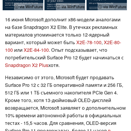
ⓘ via WinFuture
ⓘ via WinFuture
ⓘ via WinFuture
16 июня Microsoft дополнит x86-модели аналогами
на базе Snapdragon X2 Elite. В утечках рекламных
материалов упоминается только 12-ядерный
вариант, который может быть
X2E-78-100
,
X2E-80-
100
или
X2E-84-100
. Опыт подсказывает, что
потребительский Surface Pro 12 будет начинаться с
Snapdragon X2 Plus
хотя.
Независимо от этого, Microsoft будет продавать
Surface Pro 12 с 32 ГБ оперативной памяти и 256 ГБ,
512 ГБ или 1 ТБ съемного накопителя PCIe Gen 4.
Кроме того, хотя 13-дюймовый OLED-дисплей
возвращается, Microsoft заявляет о дополнительном
10% времени автономной работы в официальных
тестах - 15,5 часов. Для сравнения, OLED-версия
Surface Pro 11 продержалась более 11 часов
в