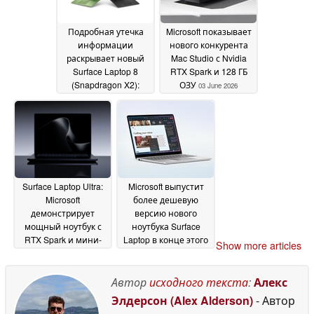
Подробная утечка
Microsoft показывает
информации
нового конкурента
раскрывает новый
Mac Studio с Nvidia
Surface Laptop 8
RTX Spark и 128 ГБ
(Snapdragon X2):
ОЗУ
03 June 2026
Полные
характеристики,
цвета, дата выхода
04
June 2026
Surface Laptop Ultra:
Microsoft выпустит
Microsoft
более дешевую
демонстрирует
версию нового
мощный ноутбук с
ноутбука Surface
RTX Spark и мини-
Laptop в конце этого
Show more articles
светодиодным
года
20 May 2026
экраном
01 June 2026
Автор
исходного текста
:
Алекс
Элдерсон (Alex Alderson)
- Автор