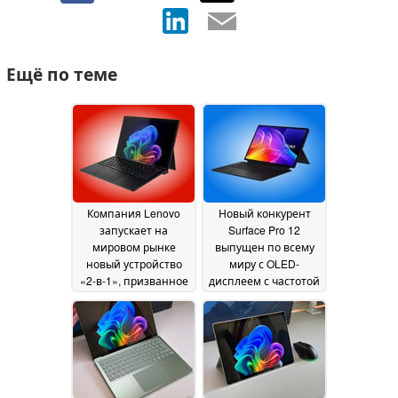
Ещё по теме
Компания Lenovo
Новый конкурент
запускает на
Surface Pro 12
мировом рынке
выпущен по всему
новый устройство
миру с OLED-
«2-в-1», призванное
дисплеем с частотой
составить
обновления 144 Гц,
конкуренцию Surface
более мощным
Pro 12, оснащённое
процессором
процессором Intel
Snapdragon X2 Elite и
Panther Lake и 64 ГБ
аккумулятором,
оперативной
объём которого