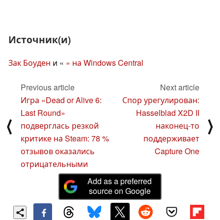
Источник(и)
Зак Боуден
и «
» на Windows Central
Previous article
Next article
Игра «Dead or Alive 6:
Спор урегулирован:
Last Round»
Hasselblad X2D II
⟨
⟩
подверглась резкой
наконец-то
критике на Steam: 78 %
поддерживает
отзывов оказались
Capture One
отрицательными
Add as a preferred
source on Google