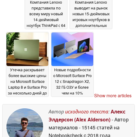
Компания Lenovo
Компания Lenovo
представила по
выводит на рынок
всему миру новый
новых 15-дюймовых
14-дюймовый
игровых ноутбуков в
ноутбук ThinkPad с 64
дополнительных
ГБ оперативной
странах с объемом
памяти и
видеопамяти до 48
облегчённым
ГБ
02 July 2026
корпусом
02 July 2026
Утечка раскрывает
Новые подробности
более высокие цены
о Microsoft Surface Pro
на Microsoft Surface
12 с Snapdragon X2,
Laptop 8 и Surface Pro
32 ГБ ОЗУ и более
за несколько дней до
чем на 10%
Show more articles
запуска
большим временем
10 June 2026
автономной работы,
чем у старшей
Автор
исходного текста
:
Алекс
модели
03 June 2026
Элдерсон (Alex Alderson)
- Автор
материалов
- 15145 статей на
Notebookcheck
c 2018 года