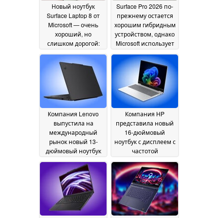
памяти
увеличен на 50 %
28 July 2026
24
Новый ноутбук
Surface Pro 2026 по-
July 2026
Surface Laptop 8 от
прежнему остается
Microsoft — очень
хорошим гибридным
хороший, но
устройством, однако
слишком дорогой:
Microsoft использует
его цена составляет
в нём только самый
не менее 1599
медленный
долларов
процессор
16 July 2026
Snapdragon X2 Elite
13
July 2026
Компания Lenovo
Компания HP
выпустила на
представила новый
международный
16-дюймовый
рынок новый 13-
ноутбук с дисплеем с
дюймовый ноутбук
частотой
ThinkPad с 32 ГБ
обновления 240 Гц,
оперативной
64 ГБ оперативной
памяти и
памяти и
процессорами Intel
видеокартой Arc
Panther Lake
B390
03 July
02 July 2026
2026