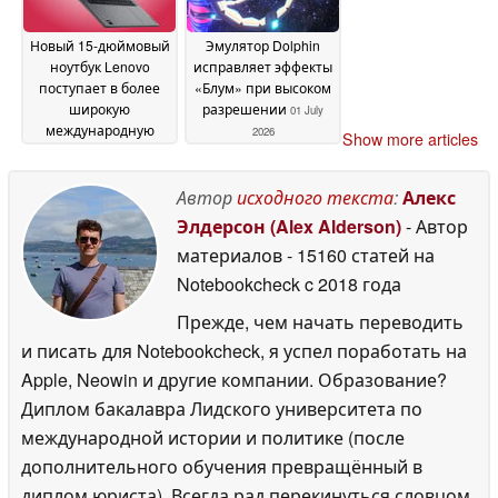
Новый 15-дюймовый
Эмулятор Dolphin
ноутбук Lenovo
исправляет эффекты
поступает в более
«Блум» при высоком
широкую
разрешении
01 July
международную
2026
Show more articles
продажу с OLED-
дисплеем яркостью
1 100 нит и 48 ГБ
Автор
исходного текста
:
Алекс
видеопамяти
01 July
Элдерсон (Alex Alderson)
- Автор
2026
материалов
- 15160 статей на
Notebookcheck
c 2018 года
Прежде, чем начать переводить
и писать для Notebookcheck, я успел поработать на
Apple, Neowin и другие компании. Образование?
Диплом бакалавра Лидского университета по
международной истории и политике (после
дополнительного обучения превращённый в
диплом юриста). Всегда рад перекинуться словцом