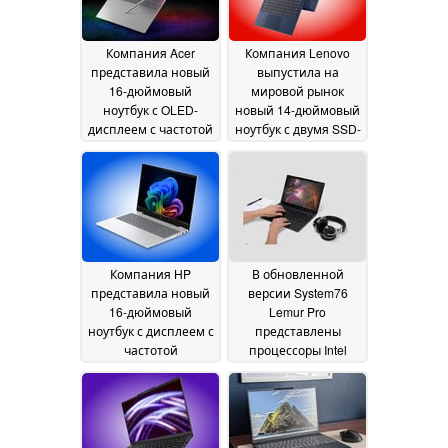
Компания Acer
Компания Lenovo
представила новый
выпустила на
16-дюймовый
мировой рынок
ноутбук с OLED-
новый 14-дюймовый
дисплеем с частотой
ноутбук с двумя SSD-
обновления 120 Гц и
накопителями и 32
топовым
ГБ оперативной
процессором Core
памяти
05 July 2026
Ultra X9 388H
06 July
2026
Компания HP
В обновленной
представила новый
версии System76
16-дюймовый
Lemur Pro
ноутбук с дисплеем с
представлены
частотой
процессоры Intel
обновления 240 Гц,
Panther Lake и два
64 ГБ оперативной
варианта размера
памяти и
экрана
02 July 2026
видеокартой Arc
B390
02 July 2026