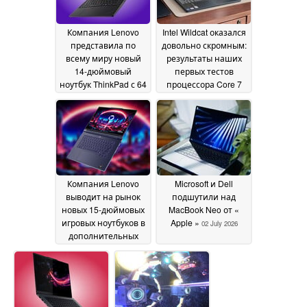
Компания Lenovo
Intel Wildcat оказался
представила по
довольно скромным:
всему миру новый
результаты наших
14-дюймовый
первых тестов
ноутбук ThinkPad с 64
процессора Core 7
ГБ оперативной
350 демонстрируют
памяти и
лишь умеренные
облегчённым
показатели
корпусом
производительности
02 July 2026
02 July 2026
Компания Lenovo
Microsoft и Dell
выводит на рынок
подшутили над
новых 15-дюймовых
MacBook Neo от «
игровых ноутбуков в
Apple »
02 July 2026
дополнительных
странах с объемом
видеопамяти до 48
ГБ
02 July 2026