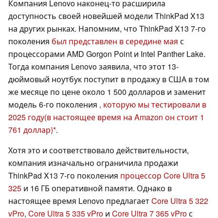
Компания Lenovo наконец-то расширила
доступность своей новейшей модели ThinkPad X13
на других рынках. Напомним, что ThinkPad X13 7-го
поколения
был представлен в середине мая
с
процессорами AMD Gorgon Point и Intel Panther Lake.
Тогда компания Lenovo заявила, что этот 13-
дюймовый ноутбук поступит в продажу в США в том
же месяце по цене около 1 500 долларов и заменит
модель 6-го поколения
, которую мы тестировали в
2025 году
(в настоящее время на Amazon он стоит 1
761 доллар)
.
Хотя это и соответствовало действительности,
компания изначально ограничила продажи
ThinkPad X13 7-го поколения
процессор Core Ultra 5
325
и 16 ГБ оперативной памяти. Однако в
настоящее время Lenovo предлагает
Core Ultra 5 322
vPro
,
Core Ultra 5 335 vPro
и
Core Ultra 7 365 vPro
с