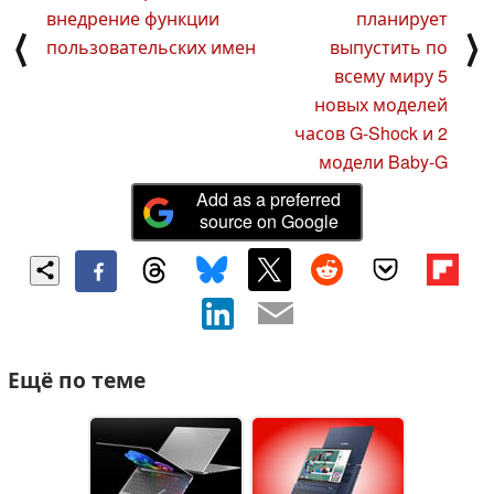
внедрение функции
планирует
⟨
⟩
пользовательских имен
выпустить по
всему миру 5
новых моделей
часов G-Shock и 2
модели Baby-G
Add as a preferred
source on Google
Ещё по теме