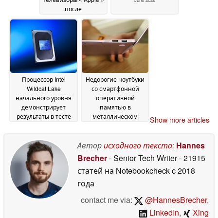
после
значительного
повышения цен
компанией « Apple »
26 June 2026
Процессор Intel
Недорогие ноутбуки
Wildcat Lake
со смартфонной
начального уровня
оперативной
демонстрирует
памятью в
результаты в тесте
металлическом
Show more articles
PassMark, близкие к
корпусе: Intel
показателям чипа
раскрывает
A18 Pro в MacBook
подробности
Автор
исходного текста
:
Hannes
Neo
проекта Project Firefly
22 June 2026
Brecher
- Senior Tech Writer
- 21915
11 June 2026
статей на Notebookcheck
c 2018
года
contact me via:
@HannesBrecher
,
LinkedIn
,
Xing