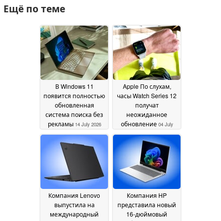
Ещё по теме
В Windows 11
Apple По слухам,
появится полностью
часы Watch Series 12
обновленная
получат
система поиска без
неожиданное
рекламы
обновление
14 July 2026
04 July
2026
Компания Lenovo
Компания HP
выпустила на
представила новый
международный
16-дюймовый