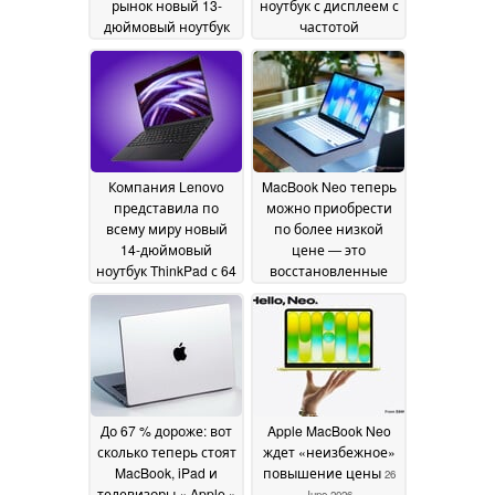
рынок новый 13-
ноутбук с дисплеем с
дюймовый ноутбук
частотой
ThinkPad с 32 ГБ
обновления 240 Гц,
оперативной
64 ГБ оперативной
памяти и
памяти и
процессорами Intel
видеокартой Arc
Panther Lake
B390
03 July
02 July 2026
2026
Компания Lenovo
MacBook Neo теперь
представила по
можно приобрести
всему миру новый
по более низкой
14-дюймовый
цене — это
ноутбук ThinkPad с 64
восстановленные
ГБ оперативной
устройства,
памяти и
поставляемые
облегчённым
напрямую от Apple
26
корпусом
02 July 2026
June 2026
До 67 % дороже: вот
Apple MacBook Neo
сколько теперь стоят
ждет «неизбежное»
MacBook, iPad и
повышение цены
26
телевизоры « Apple »
June 2026