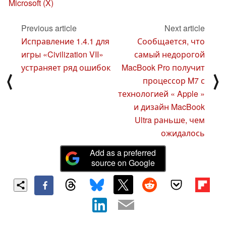
Microsoft (X)
Previous article
Next article
Исправление 1.4.1 для
Сообщается, что
игры «Civilization VII»
самый недорогой
устраняет ряд ошибок
MacBook Pro получит
⟨
⟩
процессор M7 с
технологией « Apple »
и дизайн MacBook
Ultra раньше, чем
ожидалось
Add as a preferred
source on Google