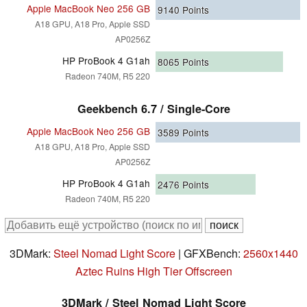
Apple MacBook Neo 256 GB
9140
Points
A18 GPU, A18 Pro, Apple SSD
AP0256Z
HP ProBook 4 G1ah
8065
Points
Radeon 740M, R5 220
Geekbench 6.7 / Single-Core
Apple MacBook Neo 256 GB
3589
Points
A18 GPU, A18 Pro, Apple SSD
AP0256Z
HP ProBook 4 G1ah
2476
Points
Radeon 740M, R5 220
3DMark:
Steel Nomad Light Score
| GFXBench:
2560x1440
Aztec Ruins High Tier Offscreen
3DMark / Steel Nomad Light Score