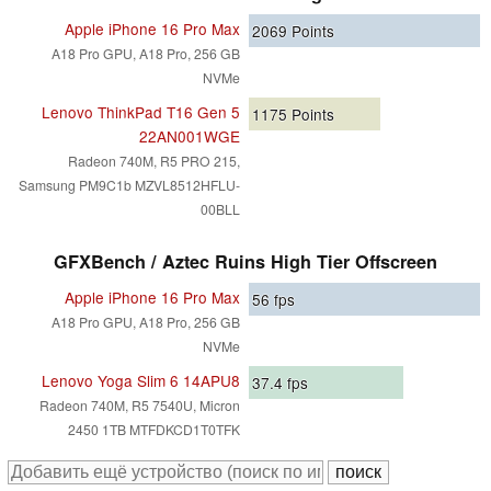
Apple iPhone 16 Pro Max
2069
Points
A18 Pro GPU, A18 Pro, 256 GB
NVMe
Lenovo ThinkPad T16 Gen 5
1175
Points
22AN001WGE
Radeon 740M, R5 PRO 215,
Samsung PM9C1b MZVL8512HFLU-
00BLL
GFXBench / Aztec Ruins High Tier Offscreen
Apple iPhone 16 Pro Max
56
fps
A18 Pro GPU, A18 Pro, 256 GB
NVMe
Lenovo Yoga Slim 6 14APU8
37.4
fps
Radeon 740M, R5 7540U, Micron
2450 1TB MTFDKCD1T0TFK