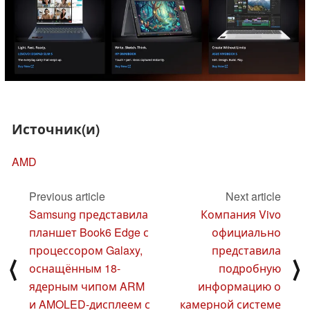
Источник(и)
AMD
Previous article
Next article
Samsung представила
Компания Vivo
планшет Book6 Edge с
официально
процессором Galaxy,
представила
⟨
⟩
оснащённым 18-
подробную
ядерным чипом ARM
информацию о
и AMOLED-дисплеем с
камерной системе