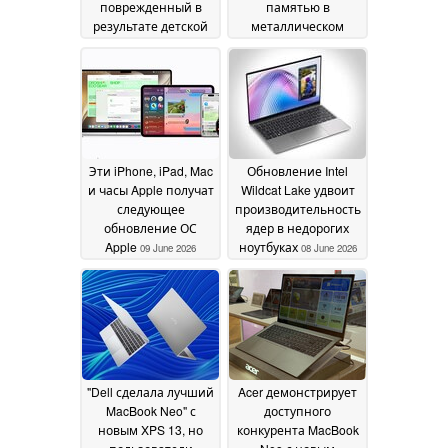
поврежденный в
памятью в
результате детской
металлическом
шалости —
корпусе: Intel
сообщество высоко
раскрывает
оценило такую
подробности
щедрость
проекта Project Firefly
17 June 2026
11 June 2026
Эти iPhone, iPad, Mac
Обновление Intel
и часы Apple получат
Wildcat Lake удвоит
следующее
производительность
обновление ОС
ядер в недорогих
Apple
ноутбуках
09 June 2026
08 June 2026
"Dell сделала лучший
Acer демонстрирует
MacBook Neo" с
доступного
новым XPS 13, но
конкурента MacBook