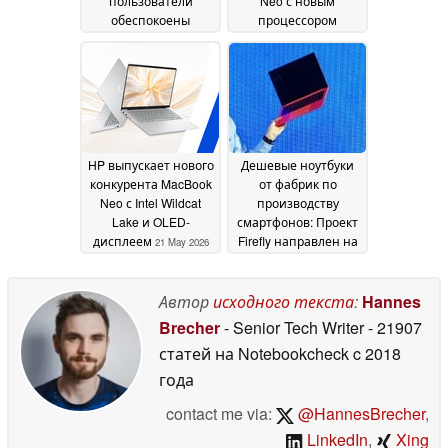
пользователи
Neo с новым
обеспокоены
процессором
Windows 11 на 8 ГБ
Snapdragon
31 May 2026
ОЗУ
01 June 2026
HP выпускает нового
Дешевые ноутбуки
конкурента MacBook
от фабрик по
Neo с Intel Wildcat
производству
Lake и OLED-
смартфонов: Проект
дисплеем
Firefly направлен на
21 May 2026
то, чтобы сделать
Wildcat Lake более
доступным
Автор
исходного текста
:
Hannes
19 May 2026
Brecher
- Senior Tech Writer
- 21907
статей на Notebookcheck
c 2018
года
contact me via:
@HannesBrecher
,
LinkedIn
,
Xing