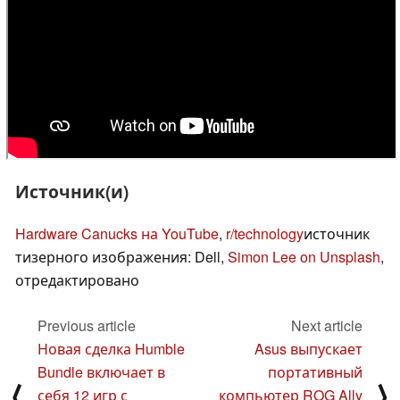
Источник(и)
Hardware Canucks на YouTube
,
r/technology
источник
тизерного изображения: Dell,
Simon Lee on Unsplash
,
отредактировано
Previous article
Next article
Новая сделка Humble
Asus выпускает
Bundle включает в
портативный
⟨
⟩
себя 12 игр с
компьютер ROG Ally