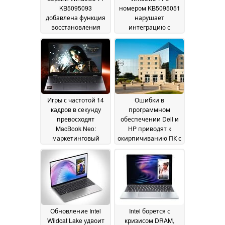
KB5095093
номером KB5095051
добавлена функция
нарушает
восстановления
интеграцию с
системы на
Microsoft Office
20 June
определенный
2026
момент времени
26
June 2026
Игры с частотой 14
Ошибки в
кадров в секунду
программном
превосходят
обеспечении Dell и
MacBook Neo:
HP приводят к
маркетинговый
окирпичиванию ПК с
отдел AMD пускает в
Windows 11
09 June 2026
ход вводящие в
заблуждение
заявления Apple
16
June 2026
Обновление Intel
Intel борется с
Wildcat Lake удвоит
кризисом DRAM,