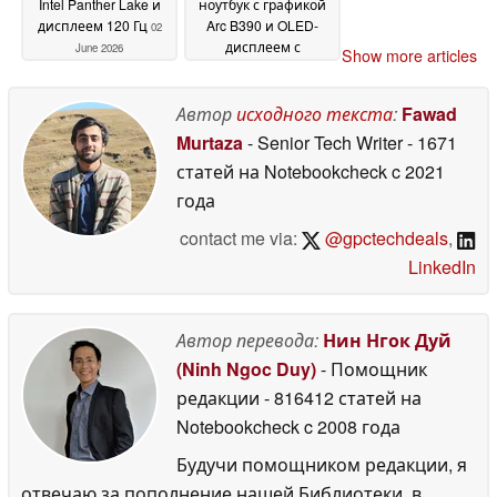
Intel Panther Lake и
ноутбук с графикой
дисплеем 120 Гц
Arc B390 и OLED-
02
дисплеем с
June 2026
Show more articles
разрешением 1,100
нит
02 June 2026
Автор
исходного текста
:
Fawad
Murtaza
- Senior Tech Writer
- 1671
статей на Notebookcheck
c 2021
года
contact me via:
@gpctechdeals
,
LinkedIn
Автор перевода:
Нин Нгок Дуй
(Ninh Ngoc Duy)
- Помощник
редакции
- 816412 статей на
Notebookcheck
c 2008 года
Будучи помощником редакции, я
отвечаю за пополнение нашей Библиотеки, в