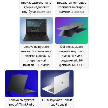
производительность
предлагая меньшее
ядер в недорогих
количество старой
ноутбуках
памяти
08 June 2026
02 June 2026
Lenovo выпускает
Dell показывает
новый 14-дюймовый
первый ноутбук с
ThinkPad с до 96 ГБ
Nvidia RTX для
оперативной
создателей: 16-
памяти LPCAMM2,
дюймовый OLED-
графикой Nvidia и
дисплей, устройство
возможностью
для чтения карт
подключения к
памяти SD, 128 Гб
сотовой связи
ОЗУ
02 June
02 June 2026
2026
Lenovo выпускает
HP выпускает новый
новый ThinkPad с
14-дюймовый