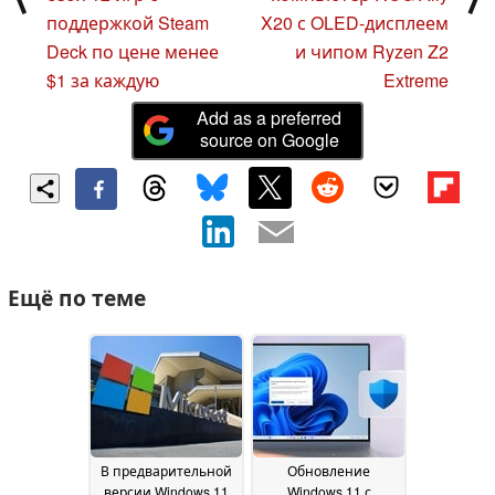
поддержкой Steam
X20 с OLED-дисплеем
Deck по цене менее
и чипом Ryzen Z2
$1 за каждую
Extreme
Add as a preferred
source on Google
Ещё по теме
В предварительной
Обновление
версии Windows 11
Windows 11 с