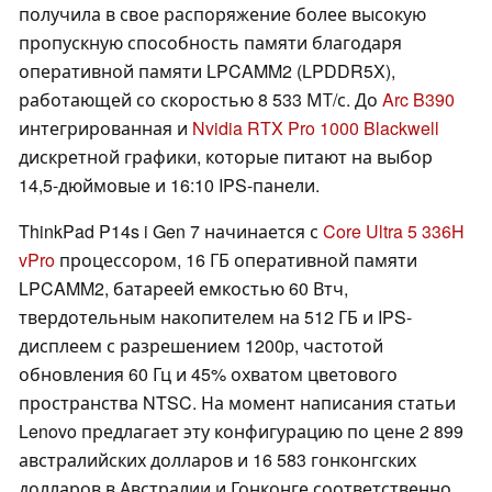
получила в свое распоряжение более высокую
пропускную способность памяти благодаря
оперативной памяти LPCAMM2 (LPDDR5X),
работающей со скоростью 8 533 МТ/с. До
Arc B390
интегрированная и
Nvidia RTX Pro 1000 Blackwell
дискретной графики, которые питают на выбор
14,5-дюймовые и 16:10 IPS-панели.
ThinkPad P14s i Gen 7 начинается с
Core Ultra 5 336H
vPro
процессором, 16 ГБ оперативной памяти
LPCAMM2, батареей емкостью 60 Втч,
твердотельным накопителем на 512 ГБ и IPS-
дисплеем с разрешением 1200p, частотой
обновления 60 Гц и 45% охватом цветового
пространства NTSC. На момент написания статьи
Lenovo предлагает эту конфигурацию по цене 2 899
австралийских долларов и 16 583 гонконгских
долларов в Австралии и Гонконге соответственно.