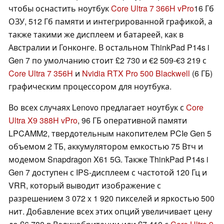
чтобы оснастить ноутбук
Core Ultra 7 366H vPro
16 Гб
ОЗУ, 512 Гб памяти и интегрированной графикой, а
также такими же дисплеем и батареей, как в
Австралии и Гонконге. В остальном ThinkPad P14s i
Gen 7 по умолчанию стоит £2 730 и €2 509-€3 219 с
Core Ultra 7 356H
и
Nvidia RTX Pro 500 Blackwell
(6 ГБ)
графическим процессором для ноутбука.
Во всех случаях Lenovo предлагает ноутбук с
Core
Ultra X9 388H vPro
, 96 ГБ оперативной памяти
LPCAMM2, твердотельным накопителем PCIe Gen 5
объемом 2 ТБ, аккумулятором емкостью 75 Втч и
модемом Snapdragon X61 5G. Также ThinkPad P14s i
Gen 7 доступен с IPS-дисплеем с частотой 120 Гц и
VRR, который выводит изображение с
разрешением 3 072 x 1 920 пикселей и яркостью 500
нит. Добавление всех этих опций увеличивает цену