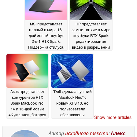
MSI представляет
HP представляет
первый в мире 16-
самые тонкие в мире
дюймовый ноутбук
ноутбуки RTX Spark:
2-в-1 RTX Spark:
редактирование
Поддержка стилуса,
видео в разрешении
аккумулятор
12K, 128 ГБ ОЗУ,
емкостью 99,9 Втч
батарея на весь
02
день
June 2026
01 June 2026
Asus представляет
"Dell сделала лучший
конкурентов RTX
MacBook Neo" с
Spark MacBook Pro:
новым XPS 13, но
14 и 16-дюймовые
пользователи
4K-дисплеи, батарея
обеспокоены
Show more articles
99,9 Втч, 128 Гб ОЗУ
Windows 11 на 8 ГБ
ОЗУ
01 June 2026
01 June 2026
Автор
исходного текста
:
Алекс