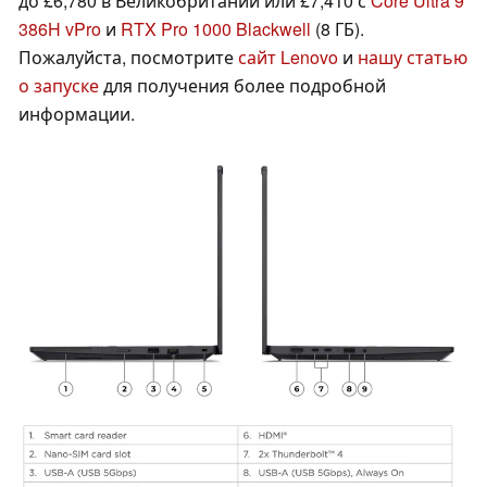
до £6,780 в Великобритании или £7,410 с
Core Ultra 9
386H vPro
и
RTX Pro 1000 Blackwell
(8 ГБ).
Пожалуйста, посмотрите
сайт Lenovo
и
нашу статью
о запуске
для получения более подробной
информации.