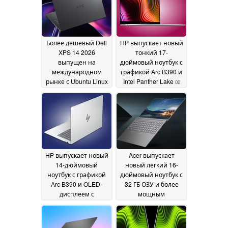
Более дешевый Dell
HP выпускает новый
XPS 14 2026
тонкий 17-
выпущен на
дюймовый ноутбук с
международном
графикой Arc B390 и
рынке с Ubuntu Linux
Intel Panther Lake
02
и до 64 ГБ ОЗУ
02 June
June 2026
2026
HP выпускает новый
Acer выпускает
14-дюймовый
новый легкий 16-
ноутбук с графикой
дюймовый ноутбук с
Arc B390 и OLED-
32 ГБ ОЗУ и более
дисплеем с
мощным
разрешением 1,100
процессором Intel
нит
Panther Lake
02 June 2026
02 June
2026