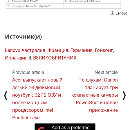
ⓘ Lenovo
Источник(и)
Lenovo Австралия
,
Франция
,
Германия
,
Гонконг
,
Ирландия
&
ВЕЛИКОБРИТАНИЯ
Previous article
Next article
Acer выпускает новый
По слухам, Canon
легкий 16-дюймовый
планирует три
⟨
⟩
ноутбук с 32 ГБ ОЗУ и
компактные камеры
более мощным
PowerShot и новое
процессором Intel
приложение
Panther Lake
Add as a preferred