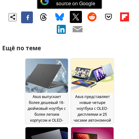
source on Google
Ещё по теме
Asus выпускает
Asus представляет
более дешевый 16-
новые четыре
дюймовый ноутбук с
ноутбука с OLED-
более легким
дисплеями и 25
корпусом и OLED-
часами автономной
дисплеем
работы
03 June 2026
03 June 2026