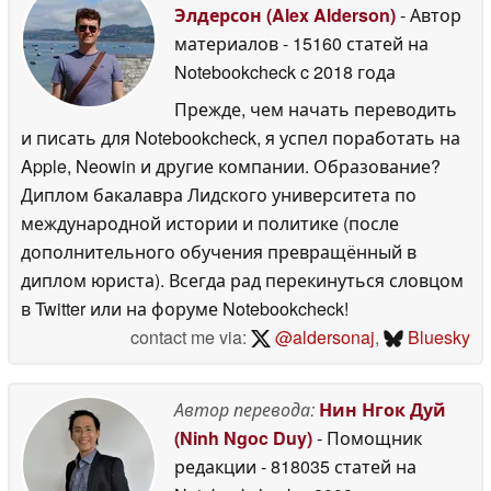
Элдерсон (Alex Alderson)
- Автор
материалов
- 15160 статей на
Notebookcheck
c 2018 года
Прежде, чем начать переводить
и писать для Notebookcheck, я успел поработать на
Apple, Neowin и другие компании. Образование?
Диплом бакалавра Лидского университета по
международной истории и политике (после
дополнительного обучения превращённый в
диплом юриста). Всегда рад перекинуться словцом
в Twitter или на форуме Notebookcheck!
contact me via:
@aldersonaj
,
Bluesky
Автор перевода:
Нин Нгок Дуй
(Ninh Ngoc Duy)
- Помощник
редакции
- 818035 статей на