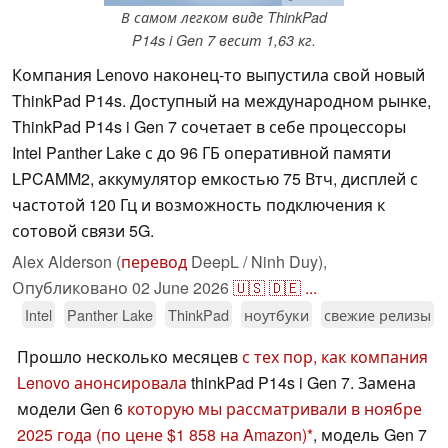
В самом легком виде ThinkPad
P14s i Gen 7 весит 1,63 кг.
Компания Lenovo наконец-то выпустила свой новый
ThinkPad P14s. Доступный на международном рынке,
ThinkPad P14s i Gen 7 сочетает в себе процессоры
Intel Panther Lake с до 96 ГБ оперативной памяти
LPCAMM2, аккумулятор емкостью 75 Втч, дисплей с
частотой 120 Гц и возможность подключения к
сотовой связи 5G.
Alex Alderson (
перевод
DeepL / Ninh Duy),
Опубликовано
02 June 2026
🇺🇸
🇩🇪
...
Intel
Panther Lake
ThinkPad
ноутбуки
свежие релизы
Прошло несколько месяцев
с тех пор, как компания
Lenovo анонсировала
thinkPad P14s i Gen 7. Замена
модели Gen 6
которую мы рассматривали в ноябре
2025 года
(по цене $1 858 на Amazon)
, модель Gen 7