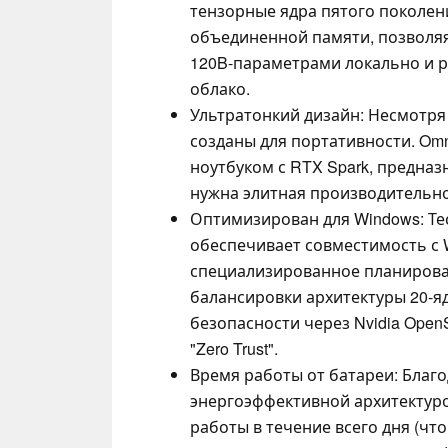
тензорные ядра пятого поколен
объединенной памяти, позволя
120B-параметрами локально и р
облако.
Ультратонкий дизайн: Несмотря
созданы для портативности. Omn
ноутбуком с RTX Spark, предна
нужна элитная производительно
Оптимизирован для Windows: Тес
обеспечивает совместимость с W
специализированное планирова
балансировки архитектуры 20-я
безопасности через Nvidia Open
"Zero Trust".
Время работы от батареи: Благ
энергоэффективной архитектур
работы в течение всего дня (чт