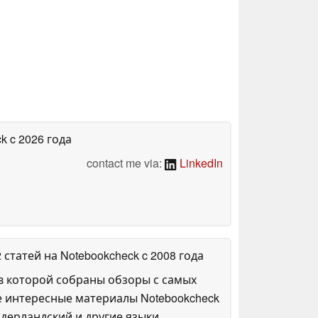
ck
c 2026 года
contact me via:
LinkedIn
2 статей на Notebookcheck
c 2008 года
в которой собраны обзоры с самых
е интересные материалы Notebookcheck
дерландский и другие языки.