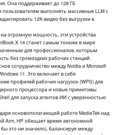
ия. Она поддерживает до 128 ГБ
я пользователям выполнять массивные LLM с
едактировать 12K-видео без выгрузки в
 на огромную мощность, эти устройства
iBook X 14 станет самым тонким в мире
значенным для профессионалов, которым
сть без громоздких рабочих станций.
ное сотрудничество между Nvidia и Microsoft
indows 11. Это включает в себя
ние профилей рабочих нагрузок (WPS) для
дерного процессора и новые примитивы
Shell для запуска агентов ИИ с уверенностью
одаря основополагающей работе MediaTek над
ой Arm, HP обещает время автономной
о бы это ни значило), балансируя между