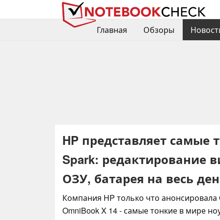
Главная
Обзоры
Новост
HP представляет самые 
Spark: редактирование в
ОЗУ, батарея на весь де
Компания HP только что анонсировала O
OmniBook X 14 - самые тонкие в мире но