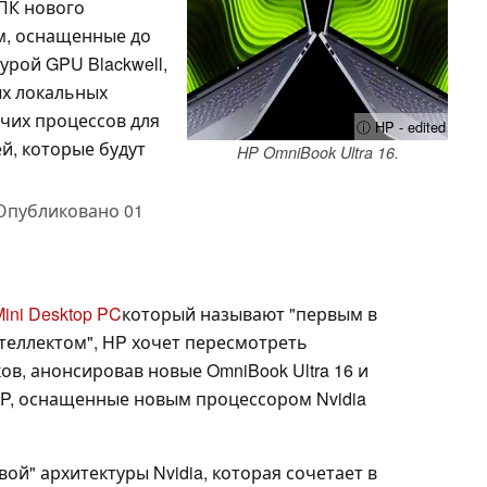
 ПК нового
м, оснащенные до
урой GPU Blackwell,
х локальных
чих процессов для
ⓘ HP - edited
й, которые будут
HP OmniBook Ultra 16.
Опубликовано
01
ini Desktop PC
который называют "первым в
теллектом", HP хочет пересмотреть
ов, анонсировав новые OmniBook Ultra 16 и
 HP, оснащенные новым процессором Nvidia
ой" архитектуры Nvidia, которая сочетает в