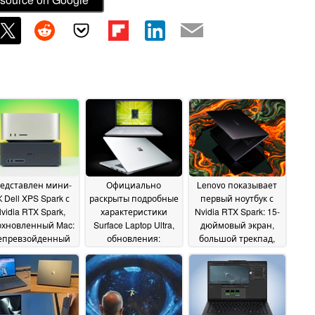
едставлен мини-
Официально
Lenovo показывает
 Dell XPS Spark с
раскрыты подробные
первый ноутбук с
vidia RTX Spark,
характеристики
Nvidia RTX Spark: 15-
охновленный Mac:
Surface Laptop Ultra,
дюймовый экран,
епревзойденный
обновления:
большой трекпад,
ор портов, до 128
MacBook Pro с
слот для карт памяти
ГБ оперативной
Windows 11?
SD
04 June
03 June 2026
амяти
08 June 2026
2026