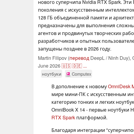
нового суперчипа Nvidia RTX Spark. Эти
поколения с искусственным интеллекто
128 ГБ объединенной памяти и архитект
предназначены для выполнения сложны
агентов и продвинутых творческих рабо
разработчиков и опытных пользователе
запущены позднее в 2026 году.
Martin Filipov (
перевод
DeepL / Ninh Duy),
June 2026
🇺🇸
🇩🇪
...
ноутбуки
Computex
В дополнение к новому
OmniDesk M
мире мини-ПК с искусственным ин
категорию тонких и легких ноутбук
OmniBook X 14 - первые ноутбуки
RTX Spark
платформой.
Благодаря интеграции "суперчипов