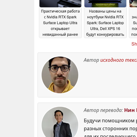
Практическая работа
Названы цены на
с Nvidia RTX Spark
ноутбуки Nvidia RTX
зн
Surface Laptop Ultra
Spark: Surface Laptop
Su
открывает
Ultra, Dell XPS 16
по
невиданный ранее
будут конкурировать
по
порт USB-C
с MacBook Pro
Pro
03 June
03 June
Sh
2026
2026
Автор
исходного тек
Автор перевода:
Нин 
Будучи помощником р
разных сторонних по
для их последующего 