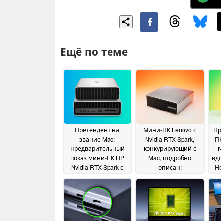
Ещё по теме
Претендент на
Мини-ПК Lenovo с
Пр
звание Mac:
Nvidia RTX Spark,
ПК
Предварительный
конкурирующий с
N
показ мини-ПК HP
Mac, подробно
вд
Nvidia RTX Spark с
описан:
Н
портами ConnectX-7
Неожиданный выбор
выб
и до 128 ГБ ОЗУ
портов, до 128 ГБ
08
ОЗУ
п
June 2026
08 June 2026