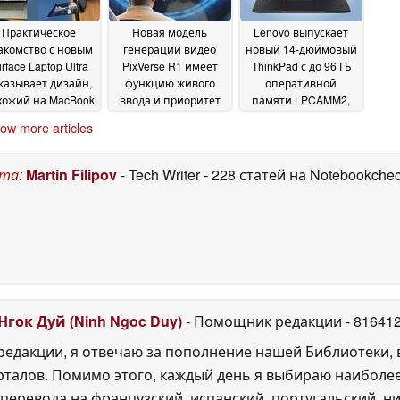
Практическое
Новая модель
Lenovo выпускает
акомство с новым
генерации видео
новый 14-дюймовый
rface Laptop Ultra
PixVerse R1 имеет
ThinkPad с до 96 ГБ
казывает дизайн,
функцию живого
оперативной
хожий на MacBook
ввода и приоритет
памяти LPCAMM2,
, со всех сторон
сюжета
графикой Nvidia и
02
02 June 2026
ow more articles
возможностью
June 2026
подключения к
сотовой связи
02 June
ста
:
Martin Filipov
- Tech Writer
- 228 статей на Notebookche
2026
Нгок Дуй (Ninh Ngoc Duy)
- Помощник редакции
- 81641
едакции, я отвечаю за пополнение нашей Библиотеки, 
рталов. Помимо этого, каждый день я выбираю наиболе
перевода на французский, испанский, португальский, ни