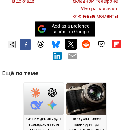
в докладе
складном телефоне
Vivo раскрывает
ключевые моменты
Add as a preferred
source on Google
Ещё по теме
GPT-5.5 доминирует
По слухам, Canon
в хакерском тесте
планирует три
LLM за $1 500, а
компактные камеры