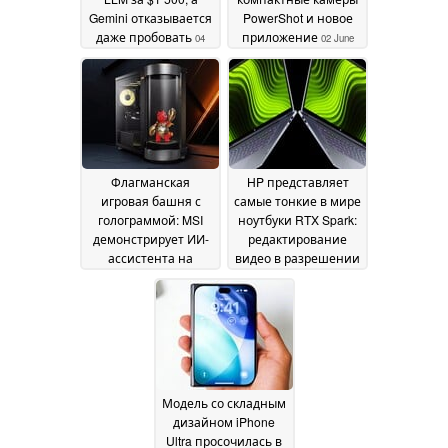
Gemini отказывается
PowerShot и новое
даже пробовать
приложение
04
02 June
June 2026
2026
Флагманская
HP представляет
игровая башня с
самые тонкие в мире
голограммой: MSI
ноутбуки RTX Spark:
демонстрирует ИИ-
редактирование
ассистента на
видео в разрешении
Holostage
12K, 128 ГБ ОЗУ,
02 June 2026
батарея на весь
день
01 June 2026
Модель со складным
дизайном iPhone
Ultra просочилась в