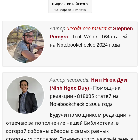
видео с китайского
завода
01 June 2026
Автор
исходного текста
:
Stephen
Pereyra
- Tech Writer
- 164 статей
на Notebookcheck
c 2024 года
Автор перевода:
Нин Нгок Дуй
(Ninh Ngoc Duy)
- Помощник
редакции
- 818035 статей на
Notebookcheck
c 2008 года
Будучи помощником редакции, я
отвечаю за пополнение нашей Библиотеки, в
которой собраны обзоры с самых разных
сторонних порталов. Помимо этого, каждый день я