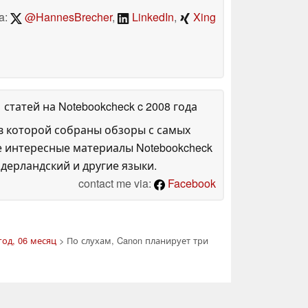
a:
@HannesBrecher
,
LinkedIn
,
Xing
1 статей на Notebookcheck
c 2008 года
в которой собраны обзоры с самых
е интересные материалы Notebookcheck
дерландский и другие языки.
contact me via:
Facebook
год, 06 месяц
> По слухам, Canon планирует три