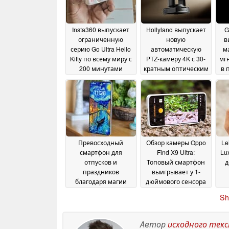
Insta360 выпускает
Hollyland выпускает
G
ограниченную
новую
в
серию Go Ultra Hello
автоматическую
м
Kitty по всему миру с
PTZ-камеру 4K с 30-
мг
200 минутами
кратным оптическим
в 
работы
зумом
11 June 2026
05 June 2026
Превосходный
Обзор камеры Oppo
Le
смартфон для
Find X9 Ultra:
Lu
отпусков и
Топовый смартфон
д
праздников
выигрывает у 1-
благодаря магии
дюймового сенсора
макросъемки -
за счет того, что он
Sh
только не для пляжа
умнее
29 May 2026
30 May 2026
Автор
исходного тек