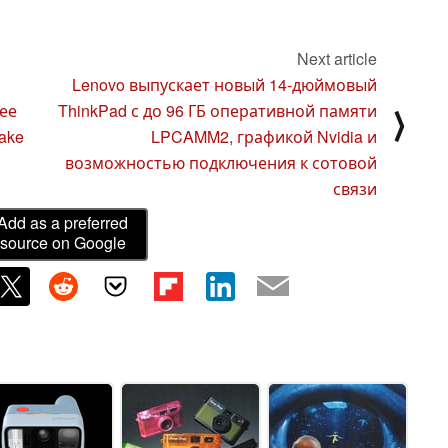
Next article
Lenovo выпускает новый 14-дюймовый
ее
ThinkPad с до 96 ГБ оперативной памяти
⟩
ake
LPCAMM2, графикой Nvidia и
возможностью подключения к сотовой
связи
Add as a preferred
source on Google