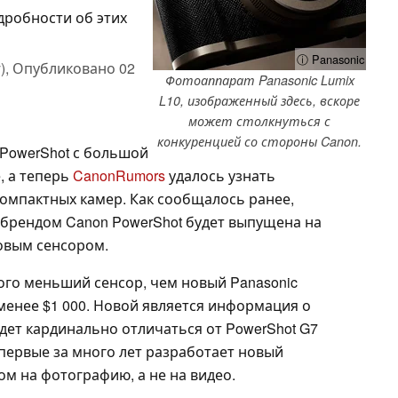
дробности об этих
ⓘ Panasonic
),
Опубликовано
02
Фотоаппарат Panasonic Lumix
L10, изображенный здесь, вскоре
может столкнуться с
конкуренцией со стороны Canon.
PowerShot с большой
, а теперь
CanonRumors
удалось узнать
компактных камер. Как сообщалось ранее,
 брендом Canon PowerShot будет выпущена на
новым сенсором.
ого меньший сенсор, чем новый Panasonic
 менее $1 000. Новой является информация о
удет кардинально отличаться от PowerShot G7
n впервые за много лет разработает новый
м на фотографию, а не на видео.