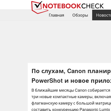
Главная
Обзоры
Новост
По слухам, Canon плани
PowerShot и новое прил
В ближайшие месяцы Canon собирается
три новые компактные камеры, включая
флагманскую камеру с большой матрице
составить конкуренцию Panasonic Lumix 