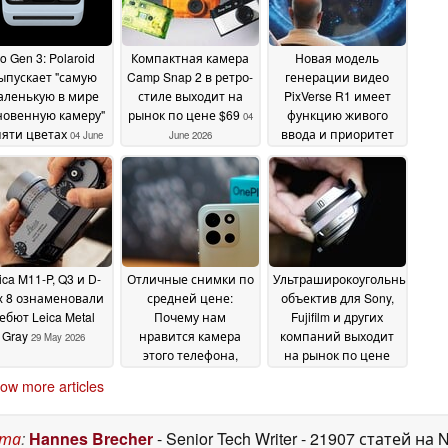
o Gen 3: Polaroid
Компактная камера
Новая модель
ыпускает "самую
Camp Snap 2 в ретро-
генерации видео
аленькую в мире
стиле выходит на
PixVerse R1 имеет
новенную камеру"
рынок по цене $69
функцию живого
04
пяти цветах
ввода и приоритет
04 June
June 2026
сюжета
2026
02 June 2026
ica M11-P, Q3 и D-
Отличные снимки по
Ультраширокоугольный
x 8 ознаменовали
средней цене:
объектив для Sony,
ебют Leica Metal
Почему нам
Fujifilm и других
Gray
нравится камера
компаний выходит
29 May 2026
этого телефона,
на рынок по цене
несмотря на
$66
18 May 2026
ow more articles
некоторые
недостающие
функции
27 May 2026
ста
:
Hannes Brecher
- Senior Tech Writer
- 21907 статей на 