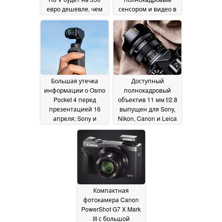
евро дешевле, чем
сенсором и видео в
EOS R6 III
формате RAW
30 April 2026
21 April
2026
Большая утечка
Доступный
информации о Osmo
полнокадровый
Pocket 4 перед
объектив 11 мм f/2.8
презентацией 16
выпущен для Sony,
апреля; Sony и
Nikon, Canon и Leica
Canon потеют
13 April
08 April 2026
2026
Компактная
фотокамера Canon
PowerShot G7 X Mark
III с большой