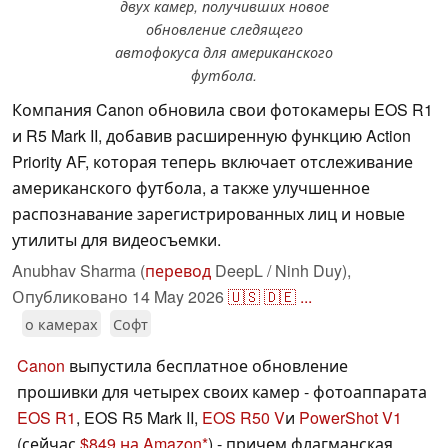
двух камер, получивших новое
обновление следящего
автофокуса для американского
футбола.
Компания Canon обновила свои фотокамеры EOS R1
и R5 Mark II, добавив расширенную функцию Action
Priority AF, которая теперь включает отслеживание
американского футбола, а также улучшенное
распознавание зарегистрированных лиц и новые
утилиты для видеосъемки.
Anubhav Sharma (
перевод
DeepL / Ninh Duy),
Опубликовано
14 May 2026
🇺🇸
🇩🇪
...
о камерах
Софт
Canon
выпустила бесплатное обновление
прошивки для четырех своих камер - фотоаппарата
EOS R1
, EOS R5 Mark II,
EOS R50 V
и
PowerShot V1
(сейчас
$849 на Amazon
) - причем флагманская