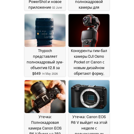
PowerShot и новое
полнокадровой
приложение
камеры для
02 June
минималистов
2026
15 May
2026
Thypoch
Конкуренты гим-бал
представляет
камеры DJI Osmo
полнокадровый зум-
Pocket от Canon с
объектив f/2.8 за
новым дизайном
$649
обретают форму,
14 May 2026
подтверждают
патентные
изображения
01 May
2026
Утечка:
Утечка: Canon EOS
Полнокадровая
R6 V выйдет на этой
камера Canon EOS
неделе с
R6 V будет на 350
полнокадровым