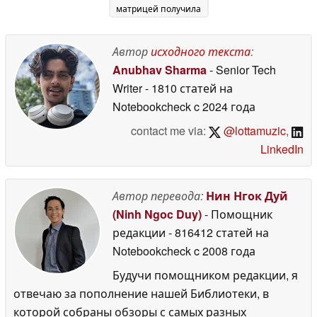
матрицей получила
новую
ограниченную
серию
Автор
исходного текста
:
06 February 2026
Anubhav Sharma
- Senior Tech
Writer
- 1810 статей на
Notebookcheck
c 2024 года
contact me via:
@lottamuzic
,
LinkedIn
Автор перевода:
Нин Нгок Дуй
(Ninh Ngoc Duy)
- Помощник
редакции
- 816412 статей на
Notebookcheck
c 2008 года
Будучи помощником редакции, я
отвечаю за пополнение нашей Библиотеки, в
которой собраны обзоры с самых разных