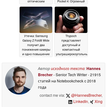
оптическим
Pocket 4: Огромный
видоискателем
экран, 50-Мп камера,
14 May
искусственное
2026
слежение, 4-кратный
зум, 64 Гб памяти
13
May 2026
Утечка: Samsung
Thypoch
Galaxy Z Fold8 Wide
представляет
получит два
доступный и
понижения камеры
компактный
и одно повышение
ультраширокоугольный
объектив Ksana
13 May 2026
21mm f/3.5 для
полнокадровых
Автор
исходного текста
:
Hannes
камер
15 January 2026
Brecher
- Senior Tech Writer
- 21915
статей на Notebookcheck
c 2018
года
contact me via:
@HannesBrecher
,
LinkedIn
,
Xing