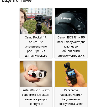
Osmo Pocket 4P:
Canon EOS R1 и R5
описание
Mark II получают два
значительного
ключевых
расширения
обновления
динамического
автофокусировки с
диапазона новой
бесплатным
камеры для
обновлением
влоггинга от DJI до
прошивки
14 May 2026
официального
запуска
16 May 2026
Insta360 Go 3S - это
Раскрыты
современная экшн-
характеристики
камера в ретро-
бюджетного
корпусе с
конкурента Osmo