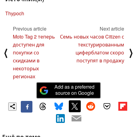
Thypoch
Previous article
Next article
Moto Tag 2 теперь
Семь новых часов Citizen с
доступен для
текстурированным
⟨
⟩
покупки со
циферблатом скоро
скидками в
поступят в продажу
некоторых
регионах
Add as a preferred
source on Google
Ещё по теме