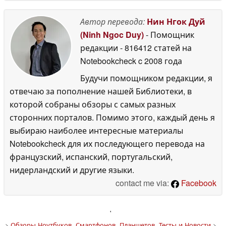
Автор перевода:
Нин Нгок Дуй
(Ninh Ngoc Duy)
- Помощник
редакции
- 816412 статей на
Notebookcheck
c 2008 года
Будучи помощником редакции, я
отвечаю за пополнение нашей Библиотеки, в
которой собраны обзоры с самых разных
сторонних порталов. Помимо этого, каждый день я
выбираю наиболее интересные материалы
Notebookcheck для их последующего перевода на
французский, испанский, португальский,
нидерландский и другие языки.
contact me via:
Facebook
'
>
Обзоры Ноутбуков, Смартфонов, Планшетов. Тесты и Новости
>