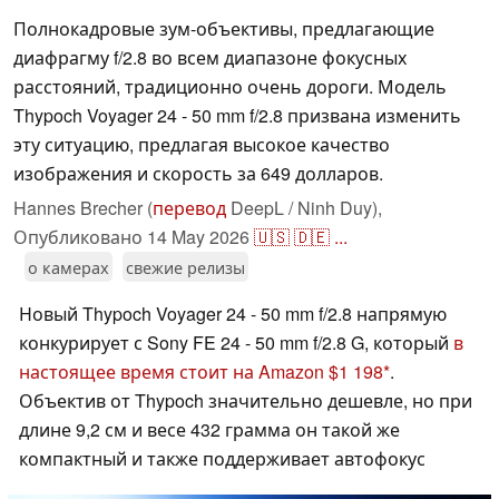
Полнокадровые зум-объективы, предлагающие
диафрагму f/2.8 во всем диапазоне фокусных
расстояний, традиционно очень дороги. Модель
Thypoch Voyager 24 - 50 mm f/2.8 призвана изменить
эту ситуацию, предлагая высокое качество
изображения и скорость за 649 долларов.
Hannes Brecher (
перевод
DeepL / Ninh Duy),
Опубликовано
14 May 2026
🇺🇸
🇩🇪
...
о камерах
свежие релизы
Новый Thypoch Voyager 24 - 50 mm f/2.8 напрямую
конкурирует с Sony FE 24 - 50 mm f/2.8 G, который
в
настоящее время стоит на Amazon $1 198
.
Объектив от Thypoch значительно дешевле, но при
длине 9,2 см и весе 432 грамма он такой же
компактный и также поддерживает автофокус