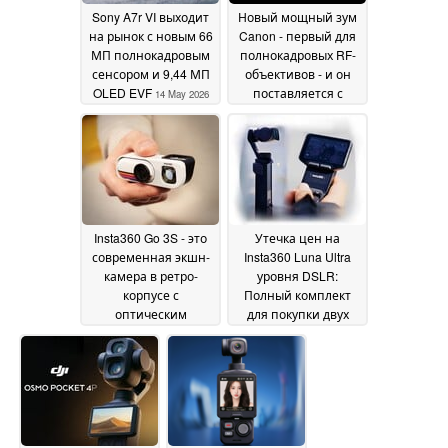
Sony A7r VI выходит
Новый мощный зум
на рынок с новым 66
Canon - первый для
МП полнокадровым
полнокадровых RF-
сенсором и 9,44 МП
объективов - и он
OLED EVF
поставляется с
14 May 2026
новой камерой R6 V
14 May 2026
Insta360 Go 3S - это
Утечка цен на
современная экшн-
Insta360 Luna Ultra
камера в ретро-
уровня DSLR:
корпусе с
Полный комплект
оптическим
для покупки двух
видоискателем
камер DJI Osmo
14 May
Pocket 3?
2026
12 May 2026