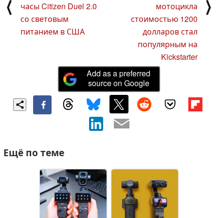
⟨
⟩
часы Citizen Duel 2.0
мотоцикла
со световым
стоимостью 1200
питанием в США
долларов стал
популярным на
Kickstarter
Add as a preferred
source on Google
Ещё по теме