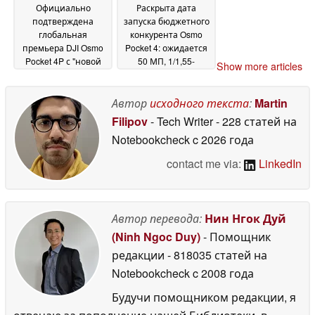
Официально
Раскрыта дата
подтверждена
запуска бюджетного
глобальная
конкурента Osmo
премьера DJI Osmo
Pocket 4: ожидается
Pocket 4P с "новой
50 МП, 1/1,55-
Show more articles
шедевральной" 70-
дюймовый сенсор,
мм телекамерой
уникальный дизайн
12
экрана
Автор
исходного текста
:
Martin
May 2026
11 May 2026
Filipov
- Tech Writer
- 228 статей на
Notebookcheck
c 2026 года
contact me via:
LinkedIn
Автор перевода:
Нин Нгок Дуй
(Ninh Ngoc Duy)
- Помощник
редакции
- 818035 статей на
Notebookcheck
c 2008 года
Будучи помощником редакции, я