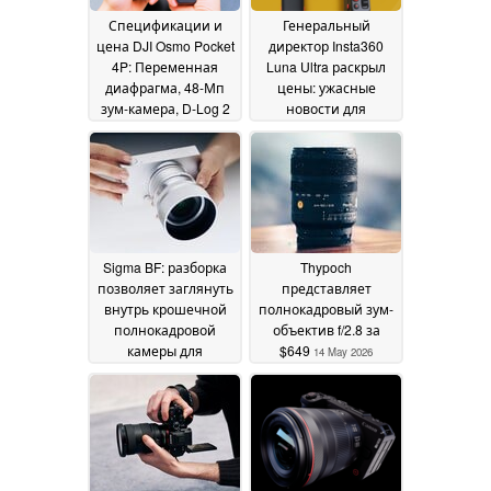
Спецификации и
Генеральный
цена DJI Osmo Pocket
директор Insta360
4P: Переменная
Luna Ultra раскрыл
диафрагма, 48-Мп
цены: ужасные
зум-камера, D-Log 2
новости для
покупателей из США
17 May 2026
и ЕС; хорошие
новости для Osmo
Pocket 4
16 May 2026
Sigma BF: разборка
Thypoch
позволяет заглянуть
представляет
внутрь крошечной
полнокадровый зум-
полнокадровой
объектив f/2.8 за
камеры для
$649
14 May 2026
минималистов
15 May
2026