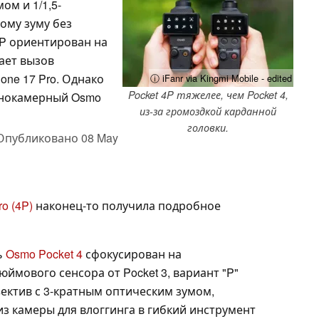
ом и 1/1,5-
ому зуму без
t 4P ориентирован на
ает вызов
one 17 Pro. Однако
ⓘ iFanr via Kingmi Mobile - edited
Pocket 4P тяжелее, чем Pocket 4,
днокамерный Osmo
из-за громоздкой карданной
головки.
Опубликовано
08 May
ro (4P)
наконец-то получила подробное
ь
Osmo Pocket 4
сфокусирован на
мового сенсора от Pocket 3, вариант "P"
ъектив с 3-кратным оптическим зумом,
з камеры для влоггинга в гибкий инструмент