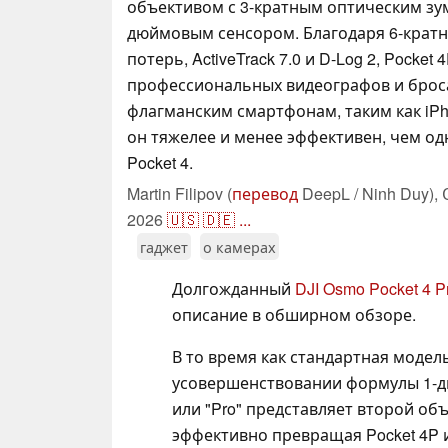
объективом с 3-кратным оптическим зум
дюймовым сенсором. Благодаря 6-кратн
потерь, ActiveTrack 7.0 и D-Log 2, Pocke
профессиональных видеографов и брос
флагманским смартфонам, таким как iPh
он тяжелее и менее эффективен, чем о
Pocket 4.
Martin Filipov (
перевод
DeepL / Ninh Duy),
2026
🇺🇸
🇩🇪
...
гаджет
о камерах
Долгожданный
DJI Osmo Pocket 4 P
описание в обширном обзоре.
В то время как стандартная модел
усовершенствовании формулы 1-дюй
или "Pro" представляет второй об
эффективно превращая Pocket 4P и