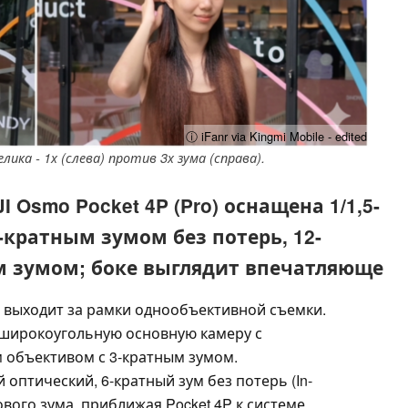
ⓘ iFanr via Kingmi Mobile - edited
лика - 1х (слева) против 3х зума (справа).
 Osmo Pocket 4P (Pro) оснащена 1/1,5-
кратным зумом без потерь, 12-
 зумом; боке выглядит впечатляюще
I выходит за рамки однообъективной съемки.
 широкоугольную основную камеру с
 объективом с 3-кратным зумом.
 оптический, 6-кратный зум без потерь (In-
рового зума, приближая Pocket 4P к системе