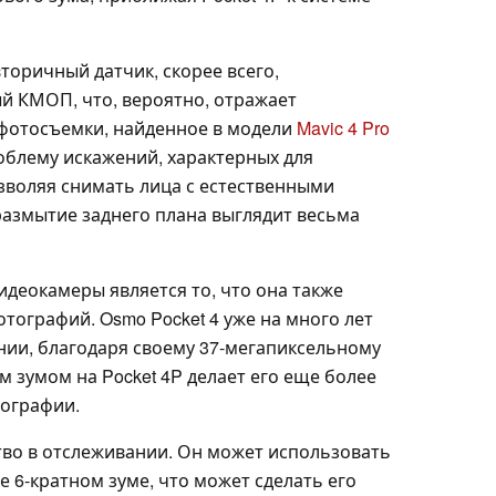
вторичный датчик, скорее всего,
ый КМОП, что, вероятно, отражает
ефотосъемки, найденное в модели
Mavic 4 Pro
облему искажений, характерных для
воляя снимать лица с естественными
размытие заднего плана выглядит весьма
еокамеры является то, что она также
тографий. Osmo Pocket 4 уже на много лет
нии, благодаря своему 37-мегапиксельному
м зумом на Pocket 4P делает его еще более
тографии.
тво в отслеживании. Он может использовать
же 6-кратном зуме, что может сделать его