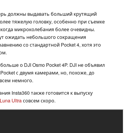
перь должны выдавать больший крутящий
олее тяжелую головку, особенно при съемке
, когда микроколебания более очевидны.
гут ожидать небольшого сокращения
внению со стандартной Pocket 4, хотя это
ом.
больше о DJI Osmo Pocket 4P. DJI не объявил
ocket с двумя камерами, но, похоже, до
всем немного.
ния Insta360 также готовится к выпуску
Luna Ultra
совсем скоро.