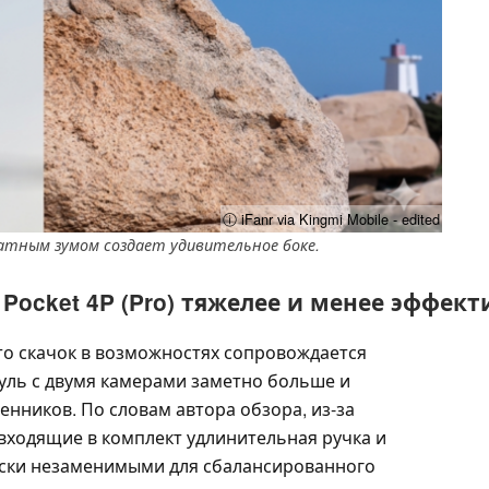
ⓘ iFanr via Kingmi Mobile - edited
ратным зумом создает удивительное боке.
ocket 4P (Pro) тяжелее и менее эффекти
то скачок в возможностях сопровождается
ль с двумя камерами заметно больше и
нников. По словам автора обзора, из-за
 входящие в комплект удлинительная ручка и
ески незаменимыми для сбалансированного