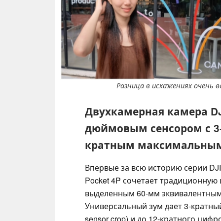
Разница в искажениях очень ве
Двухкамерная камера DJI
дюймовым сенсором с 3-
кратным максимальным
Впервые за всю историю серии DJ
Pocket 4P сочетает традиционную
выделенным 60-мм эквивалентным
Универсальный зум дает 3-кратный
sensor crop) и до 12-кратного циф