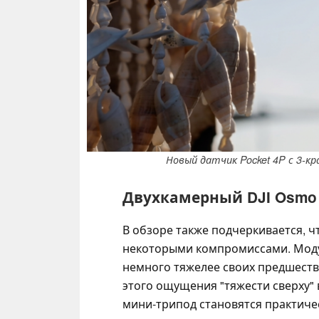
Новый датчик Pocket 4P с 3-к
Двухкамерный DJI Osmo P
В обзоре также подчеркивается, ч
некоторыми компромиссами. Моду
немного тяжелее своих предшестве
этого ощущения "тяжести сверху"
мини-трипод становятся практич