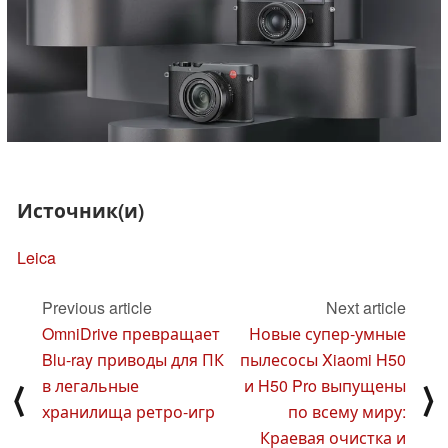
Источник(и)
Leica
Previous article
Next article
OmniDrive превращает
Новые супер-умные
Blu-ray приводы для ПК
пылесосы Xiaomi H50
в легальные
и H50 Pro выпущены
⟨
⟩
хранилища ретро-игр
по всему миру:
Краевая очистка и