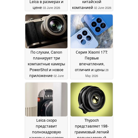
Leica в размерах и
китайской
цене
компанией
03 June 2026
02 June 2026
По слухам, Canon
Серия Xiaomi 17T:
планирует три
Первые
компактные камеры
впечатления,
PowerShot и новое
отличия и цены
28
приложение
02 June
May 2026
2026
Leica скоро
Thypoch
представит
представляет 198-
полнокадровую
граммовый легкий
камеру с сенсором
полнокадровый