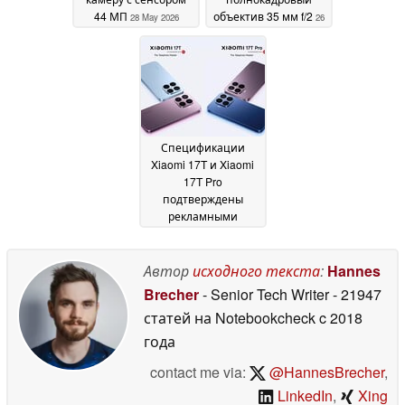
44 МП
объектив 35 мм f/2
28 May 2026
26
May 2026
Спецификации
Xiaomi 17T и Xiaomi
17T Pro
подтверждены
рекламными
материалами
18 May
2026
Автор
исходного текста
:
Hannes
Brecher
- Senior Tech Writer
- 21947
статей на Notebookcheck
c 2018
года
contact me via:
@HannesBrecher
,
LinkedIn
,
Xing