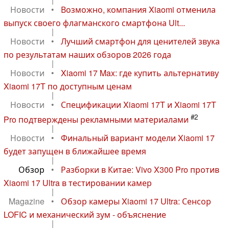
Новости
•
Возможно, компания Xiaomi отменила
выпуск своего флагманского смартфона Ult...
|
Новости
•
Лучший смартфон для ценителей звука
по результатам наших обзоров 2026 года
|
Новости
•
Xiaomi 17 Max: где купить альтернативу
Xiaomi 17T по доступным ценам
|
Новости
•
Спецификации Xiaomi 17T и Xiaomi 17T
#2
Pro подтверждены рекламными материалами
|
Новости
•
Финальный вариант модели Xiaomi 17
будет запущен в ближайшее время
|
Обзор
•
Разборки в Китае: Vivo X300 Pro против
Xiaomi 17 Ultra в тестировании камер
|
Magazine
•
Обзор камеры Xiaomi 17 Ultra: Сенсор
LOFIC и механический зум - объяснение
|