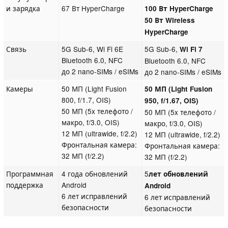
и зарядка
67 Вт HyperCharge
100 Вт HyperCharge
50 Вт Wireless
HyperCharge
Связь
5G Sub-6, Wi Fi 6E
5G Sub-6,
Wi Fi 7
Bluetooth 6.0, NFC
Bluetooth 6.0, NFC
до 2 nano-SIMs / eSIMs
до 2 nano-SIMs / eSIMs
Камеры
50 МП (Light Fusion
50 МП (Light Fusion
800, f/1.7, OIS)
950, f/1.67, OIS)
50 МП (5x телефото /
50 МП (5x телефото /
макро, f/3.0, OIS)
макро, f/3.0, OIS)
12 МП (ultrawide, f/2.2)
12 МП (ultrawide, f/2.2)
Фронтальная камера:
Фронтальная камера:
32 МП (f/2.2)
32 МП (f/2.2)
Программная
4 года обновлений
5
лет обновлений
поддержка
Android
Android
6 лет исправлений
6 лет исправлений
безопасности
безопасности