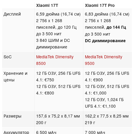
Xiaomi 17T
Xiaomi 17T Pro
Дисплей
6,59 дюйма (16,74 см)
6,83 дюйма (16,74 см)
2 756 x 1 268
2 756 x 1 268
пикселей, до 120 Гц
пикселей,
до 144 Гц
до 3 500 нит
до 3 500 нит
3 840 ШИМ и DC
DC диммирование
диммирование
SoC
MediaTek Dimensity
MediaTek Dimensity
8500
9500
Хранение и
12 ГБ ОЗУ, 256 ГБ UFS
12 ГБ ОЗУ, 256 ГБ UFS
цены
4.1: €750
4.1: €900
12 ГБ ОЗУ, 512 ГБ UFS
12 ГБ ОЗУ, 512 ГБ UFS
4.1: €800
4.1: €1,000
12 ГБ ОЗУ, 1,024 ГБ
UFS 4.1: €1,100
Размеры
157,6 x 75,2 x 8,17 мм
162,2 x 77,5 x 8,25 мм
200 г
219 г
Аккумулятор
6 500 мАч
7 000 мАч