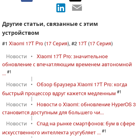
Другие статьи, связанные с этим
устройством
#1
Xiaomi 17T Pro
(
17 Серия
), #2
17T
(
17 Серия
)
Новости
•
Xiaomi 17T Pro: значительное
обновление с впечатляющим временем автономной
#1
...
|
Новости
•
Обзор браузера Xiaomi 17T Pro: когда
#1
быстрый процессор вдруг кажется медленным
|
Новости
•
Новости о Xiaomi: обновление HyperOS 3
становится доступным для большего чи...
|
Новости
•
Спад на рынке смартфонов: бум в сфере
#1
искусственного интеллекта усугубляет ...
|