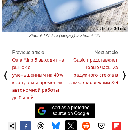
ⓘ Daniel Schmidt
Xiaomi 17T Pro (вверху) и Xiaomi 17T
Previous article
Next article
Oura Ring 5 выходит на
Casio представляет
рынок с
новые часы из
⟨
⟩
уменьшенным на 40%
радужного стекла в
корпусом и временем
рамках коллекции XG
автономной работы
до 9 дней
Add as a preferred
source on Google