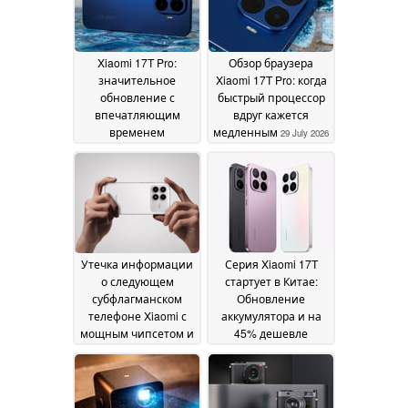
Xiaomi 17T Pro:
Обзор браузера
значительное
Xiaomi 17T Pro: когда
обновление с
быстрый процессор
впечатляющим
вдруг кажется
временем
медленным
29 July 2026
автономной работы
29 July 2026
Утечка информации
Серия Xiaomi 17T
о следующем
стартует в Китае:
субфлагманском
Обновление
телефоне Xiaomi с
аккумулятора и на
мощным чипсетом и
45% дешевле
дисплеем с частотой
глобальной версии
185 Гц
09 June 2026
08 June 2026