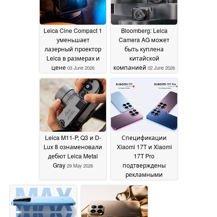
Leica Cine Compact 1
Bloomberg: Leica
уменьшает
Camera AG может
лазерный проектор
быть куплена
Leica в размерах и
китайской
цене
компанией
03 June 2026
02 June 2026
Leica M11-P, Q3 и D-
Спецификации
Lux 8 ознаменовали
Xiaomi 17T и Xiaomi
дебют Leica Metal
17T Pro
Gray
подтверждены
29 May 2026
рекламными
материалами
18 May
2026