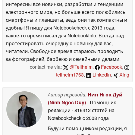
интересны все новинки, разработки и тенденции
электронного мира, но больше всего полюбились
смартфоны и планшеты, ведь они так компактны и
удобны! Я пишу для Notebookcheck с 2013 года,
какое-то время писал для Notebookinfo. Всегда рад
протестировать очередную новинку для вас,
читатели. Свободное время стараюсь проводить
за фотографией, барбекю и семейными делами.
contact me via:
@Tellheim
,
Facebook
,
tellheim1763
,
LinkedIn
,
Xing
Автор перевода:
Нин Нгок Дуй
(Ninh Ngoc Duy)
- Помощник
редакции
- 816412 статей на
Notebookcheck
c 2008 года
Будучи помощником редакции, я