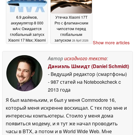
6.9 дюймов,
Утечка Xiaomi 17T
аккумулятор 8 000
Pro с флагманским
мАч: Ожидается
чипсетом перед
глобальный запуск
глобальным
Xiaomi 17 Max; Xiaomi
запуском
28 April 2026
Show more articles
17T, 17T Pro станут
официальными в
мае
Автор
исходного текста
:
14 May 2026
Даниэль Шмидт (Daniel Schmidt)
- Ведущий редактор (смартфоны)
- 987 статей на Notebookcheck
c
2013 года
Я был маленьким, и был у меня Commodore 16,
который меня искренне восхищал. С тех пор мне и
интересны компьютеры. Стоило у меня дома
появиться модему, и я тут же начал проводить
часы в BTX, а потом и в World Wide Web. Мне