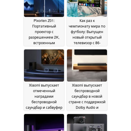
Pixorien Z01:
Как раз к
Портативный
чемпионату мира по
проектор с
футболу: Выпущен
разрешением 2K,
новый открытый
встроенным
телевизор с 86-
аккумулятором и
дюймовой QLED-
выдвижным
панелью и яркостью
креплением
4 000 нит
12 July
11 June 2026
2026
Xiaomi выпускает
Xiaomi выпускает
отмеченный
беспроводной
наградами
саундбар в новой
беспроводной
стране с поддержкой
саундбар и сабвуфер
Dolby Audio и
в новой стране
сопряжением по
03 June
NFC
2026
03 June 2026