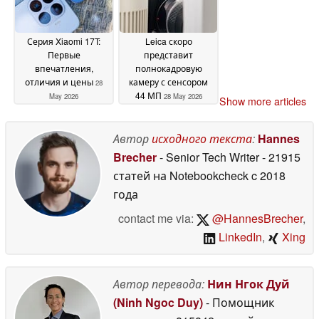
Серия Xiaomi 17T:
Leica скоро
Первые
представит
впечатления,
полнокадровую
отличия и цены
камеру с сенсором
28
44 МП
May 2026
28 May 2026
Show more articles
Автор
исходного текста
:
Hannes
Brecher
- Senior Tech Writer
- 21915
статей на Notebookcheck
c 2018
года
contact me via:
@HannesBrecher
,
LinkedIn
,
Xing
Автор перевода:
Нин Нгок Дуй
(Ninh Ngoc Duy)
- Помощник