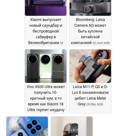
Xiaomi выпускает
Bloomberg: Leica
новый саундбар и
Camera AG может
беспроводной
быть куплена
сабвуфер в
китайской
Великобритании
компанией
03
02 June 2026
June 2026
Vivo X500 Ultra может
Leica M11-P, Q3 и D-
получить 10-
Lux 8 ознаменовали
кратный зум, в то
дебют Leica Metal
время как Xiaomi 18
Gray
29 May 2026
Ultra терпит неудачу
02 June 2026