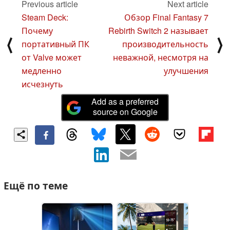
Previous article
Next article
Steam Deck:
Обзор Final Fantasy 7
Почему
Rebirth Switch 2 называет
⟨
⟩
портативный ПК
производительность
от Valve может
неважной, несмотря на
медленно
улучшения
исчезнуть
Add as a preferred
source on Google
Ещё по теме