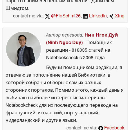
паре со своим бесценным коллегой - Даниэлем
Шмидтом.
contact me via:
@FloSchmi26
,
LinkedIn
,
Xing
Автор перевода:
Нин Нгок Дуй
(Ninh Ngoc Duy)
- Помощник
редакции
- 818035 статей на
Notebookcheck
c 2008 года
Будучи помощником редакции, я
отвечаю за пополнение нашей Библиотеки, в
которой собраны обзоры с самых разных
сторонних порталов. Помимо этого, каждый день я
выбираю наиболее интересные материалы
Notebookcheck для их последующего перевода на
французский, испанский, португальский,
нидерландский и другие языки.
contact me via:
Facebook