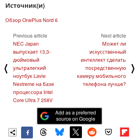
Источник(и)
Обзор OnePlus Nord 6
Previous article
Next article
NEC Japan
Может ли
выпускает 13,3-
искусственный
дюймовый
интеллект сделать
⟨
⟩
ультралегкий
посредственную
ноутбук Lavie
камеру мобильного
Nextreme на базе
телефона лучше?
процессора Intel
Core Ultra 7 258V
Add as a preferred
source on Google