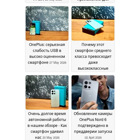
покупок
28 May 2026
OnePlus: серьезная
Почему этот
слабость USB в
смартфон среднего
высоко оцененном
класса превосходит
смартфоне
даже
27 May 2026
высококлассные
чипы
22 May 2026
Очень долгое время
Обновление камеры
автономной работы
OnePlus Nord 6
в нашем обзоре - Как
подтверждено в
смартфон удивил
преддверии запуска
нас
20 May 2026
02 April 2026