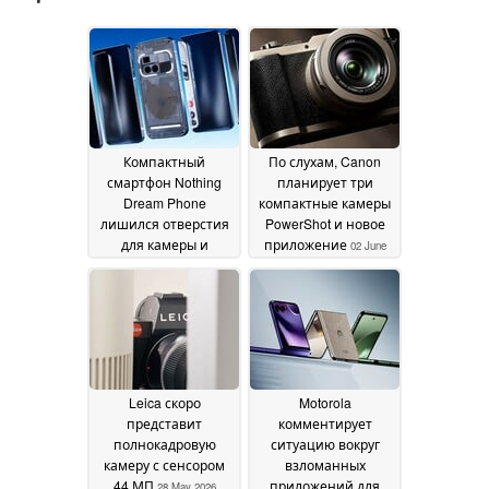
Компактный
По слухам, Canon
смартфон Nothing
планирует три
Dream Phone
компактные камеры
лишился отверстия
PowerShot и новое
для камеры и
приложение
02 June
выпячивания
2026
камеры
23 June 2026
Leica скоро
Motorola
представит
комментирует
полнокадровую
ситуацию вокруг
камеру с сенсором
взломанных
44 МП
приложений для
28 May 2026