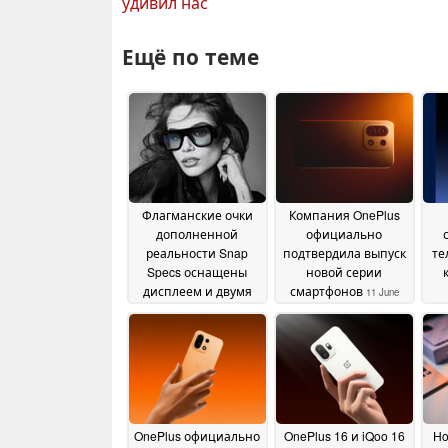
удивил нас
Ещё по теме
Флагманские очки
Компания OnePlus
дополненной
официально
реальности Snap
подтвердила выпуск
те
Specs оснащены
новой серии
дисплеем и двумя
смартфонов
11 June
чипами Snapdragon
за
2026
17 June 2026
OnePlus официально
OnePlus 16 и iQoo 16
Ho