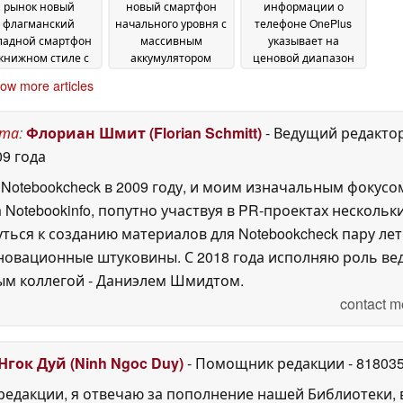
рынок новый
новый смартфон
информации о
флагманский
начального уровня с
телефоне OnePlus
ладной смартфон
массивным
указывает на
 книжном стиле с
аккумулятором
ценовой диапазон
ультратонким
емкостью 7 500 мАч
~$221 и OLED-
ow more articles
зайном
дисплей 144 Гц
04 June 2026
03 June 2026
02 June
2026
ста
:
Флориан Шмит (Florian Schmitt)
- Ведущий редакто
09 года
 Notebookcheck в 2009 году, и моим изначальным фокусом
Notebookinfo, попутно участвуя в PR-проектах нескольк
уться к созданию материалов для Notebookcheck пару лет 
овационные штуковины. С 2018 года исполняю роль вед
ым коллегой - Даниэлем Шмидтом.
contact m
Нгок Дуй (Ninh Ngoc Duy)
- Помощник редакции
- 81803
едакции, я отвечаю за пополнение нашей Библиотеки, 