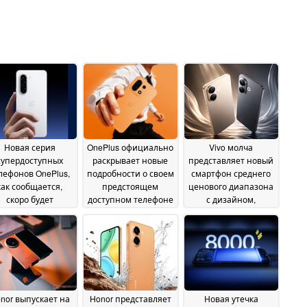
Новая серия
OnePlus официально
Vivo молча
супердоступных
раскрывает новые
представляет новый
лефонов OnePlus,
подробности о своем
смартфон среднего
как сообщается,
предстоящем
ценового диапазона
скоро будет
доступном телефоне
с дизайном,
пущена
вдохновленным
09 June 2026
08 June 2026
iPhone 17
06 June 2026
nor выпускает на
Honor представляет
Новая утечка