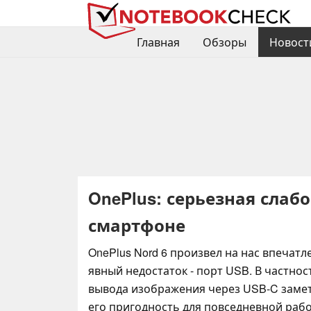
Главная
Обзоры
Новост
OnePlus: серьезная слаб
смартфоне
OnePlus Nord 6 произвел на нас впечатле
явный недостаток - порт USB. В частнос
вывода изображения через USB-C заме
его пригодность для повседневной рабо