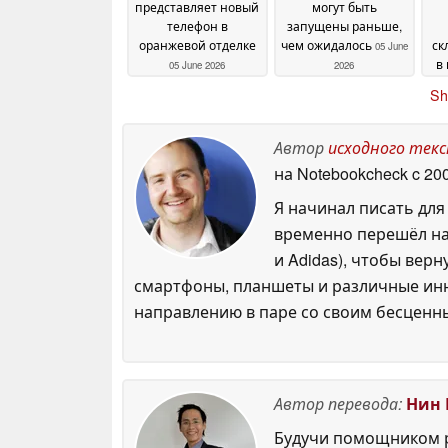
представляет новый
могут быть
телефон в
запущены раньше,
оранжевой отделке
чем ожидалось
ск
05 June
в
05 June 2026
2026
Sh
ди
Автор
исходного тек
на Notebookcheck
c 20
Я начинал писать для
временно перешёл на 
и Adidas), чтобы верн
смартфоны, планшеты и различные инн
направлению в паре со своим бесценн
Автор перевода:
Нин 
Будучи помощником р