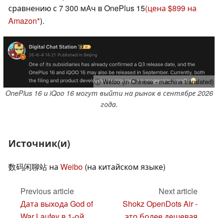
сравнению с 7 300 мАч в OnePlus 15
(цена $899 на
Amazon
).
ⓘ Weibo (in Chinese - machine translated)
OnePlus 16 и iQoo 16 могут выйти на рынок в сентябре 2026
года.
Источник(и)
数码闲聊站 на
Weibo
(на китайском языке)
Previous article
Next article
Дата выхода God of
Shokz OpenDots Air -
War Laufey в 1-ой
это более дешевая