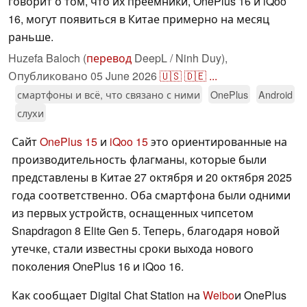
говорит о том, что их преемники, OnePlus 16 и iQoo
16, могут появиться в Китае примерно на месяц
раньше.
Huzefa Baloch (
перевод
DeepL / Ninh Duy),
Опубликовано
05 June 2026
🇺🇸
🇩🇪
...
смартфоны и всё, что связано с ними
OnePlus
Android
слухи
Сайт
OnePlus 15
и
iQoo 15
это ориентированные на
производительность флагманы, которые были
представлены в Китае 27 октября и 20 октября 2025
года соответственно. Оба смартфона были одними
из первых устройств, оснащенных чипсетом
Snapdragon 8 Elite Gen 5. Теперь, благодаря новой
утечке, стали известны сроки выхода нового
поколения OnePlus 16 и iQoo 16.
Как сообщает Digital Chat Station на
Weibo
и OnePlus