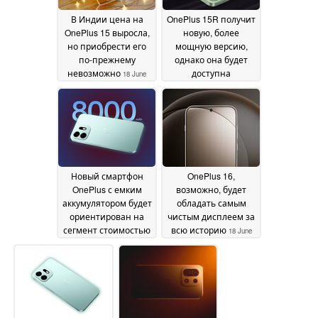
В Индии цена на
OnePlus 15R получит
OnePlus 15 выросла,
новую, более
но приобрести его
мощную версию,
по-прежнему
однако она будет
невозможно
доступна
18 June
исключительно в
2026
Индии
18 June 2026
Новый смартфон
OnePlus 16,
OnePlus с емким
возможно, будет
аккумулятором будет
обладать самым
ориентирован на
чистым дисплеем за
сегмент стоимостью
всю историю
18 June
менее 250 долларов
2026
— в сети появилась
информация о
характеристиках
чипсета
18 June 2026