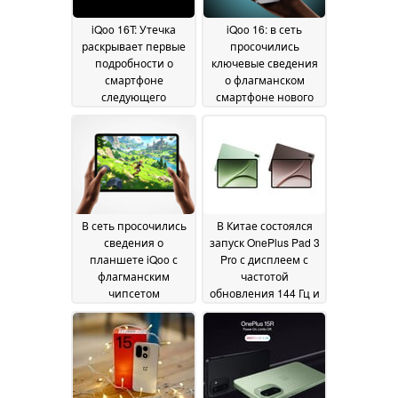
iQoo 16T: Утечка
iQoo 16: в сеть
раскрывает первые
просочились
подробности о
ключевые сведения
смартфоне
о флагманском
следующего
смартфоне нового
поколения
поколения
22 July 2026
13 July 2026
В сеть просочились
В Китае состоялся
сведения о
запуск OnePlus Pad 3
планшете iQoo с
Pro с дисплеем с
флагманским
частотой
чипсетом
обновления 144 Гц и
Snapdragon нового
процессором
поколения
Snapdragon 8 Elite
30 June 2026
Gen 5
19 June 2026