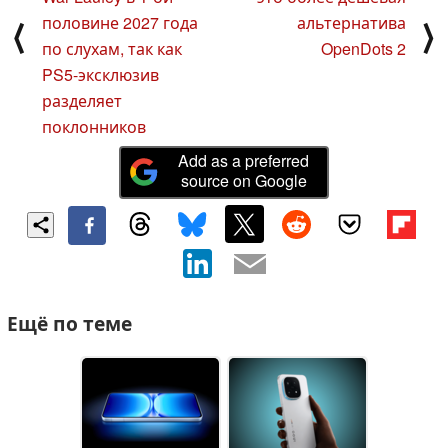
половине 2027 года
альтернатива
⟨
⟩
по слухам, так как
OpenDots 2
PS5-эксклюзив
разделяет
поклонников
Add as a preferred
source on Google
Ещё по теме