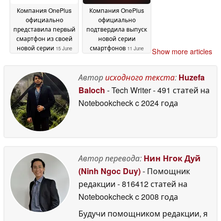
Компания OnePlus
Компания OnePlus
официально
официально
представила первый
подтвердила выпуск
смартфон из своей
новой серии
новой серии
смартфонов
15 June
11 June
Show more articles
2026
2026
Автор
исходного текста
:
Huzefa
Baloch
- Tech Writer
- 491 статей на
Notebookcheck
c 2024 года
Автор перевода:
Нин Нгок Дуй
(Ninh Ngoc Duy)
- Помощник
редакции
- 816412 статей на
Notebookcheck
c 2008 года
Будучи помощником редакции, я