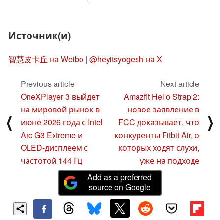
Источник(и)
智慧皮卡丘 на Weibo
|
@heyitsyogesh на X
Previous article
Next article
OneXPlayer 3 выйдет
Amazfit Helio Strap 2:
на мировой рынок в
новое заявление в
⟨
⟩
июне 2026 года с Intel
FCC доказывает, что
Arc G3 Extreme и
конкуренты Fitbit Air, о
OLED-дисплеем с
которых ходят слухи,
частотой 144 Гц
уже на подходе
Add as a preferred
source on Google