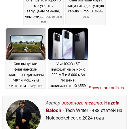
могут быть
запустить доступную
запущены раньше,
серию Turbo 6X
30 May
чем ожидалось
05 June
2026
2026
iQoo выпускает
Vivo iQOO 15T
флагманский
выходит на рынок с
планшет с дисплеем
200 МП и 8 000 мАч
"4K" и мощным
по цене,
чипсетом
эквивалентной $559
21 May 2026
Show more articles
20 May 2026
Автор
исходного текста
:
Huzefa
Baloch
- Tech Writer
- 488 статей на
Notebookcheck
c 2024 года