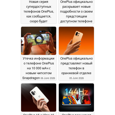
Новая серия
OnePlus официально
супердоступных
раскрывает новые
телефонов OnePlus,
подробности о своем
как сообщается,
предстоящем
скоро будет
доступном телефоне
запущена
09 June 2026
08 June 2026
Утечка информации
OnePlus официально
о телефоне OnePlus
представляет новый
на 10 000 мАч с
телефон в
новым чипсетом
оранжевой отделке
Snapdragon
06 June 2026
05 June 2026
OnePlus 16 и iQoo 16
OnePlus планирует