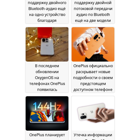
поддержку двойного
поддержку двойной
Bluetooth-аудио ещё
потоковой передачи
на одно устройство
аудио по Bluetooth
благодаря
ещё на две модели
последнему
смартфонов
обновлению
благодаря новому
OxygenOS
обновлению
23 July 2026
OxygenOS
26 June 2026
В последнем
OnePlus официально
обновлении
раскрывает новые
OxygenOS на
подробности о своем
телефонах OnePlus
предстоящем
появилась
доступном телефоне
возможность
08 June 2026
двойной потоковой
передачи аудио по
Bluetooth
20 June 2026
OnePlus планирует
Утечка информации