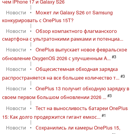
чем iPhone 17 и Galaxy S26
|
Новости
•
Может ли Galaxy S26 от Samsung
конкурировать с OnePlus 15T?
|
Новости
•
Обзор компактного флагманского
смартфона с ультратонкими рамками и потенциа...
|
Новости
•
OnePlus выпускает новое февральское
#3
обновление OxygenOS 2026 с улучшенным A...
|
Новости
•
Общесистемная обходная зарядка
#3
распространяется на все большее количество т...
|
Новости
•
OnePlus 13 получит обходную зарядку в
#3
своем первом большом обновлении 2026 ...
|
Новости
•
Тест на выносливость батареи OnePlus
#1
15: Как долго продержится гигант емкос...
|
Новости
•
Сохранились ли камеры OnePlus 15,