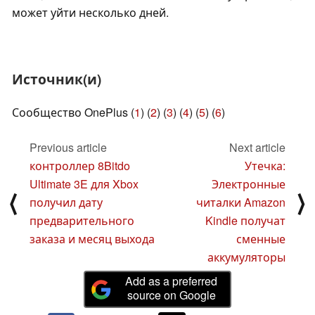
может уйти несколько дней.
Источник(и)
Сообщество OnePlus (
1
) (
2
) (
3
) (
4
) (
5
) (
6
)
Previous article
Next article
контроллер 8Bitdo
Утечка:
Ultimate 3E для Xbox
Электронные
⟨
⟩
получил дату
читалки Amazon
предварительного
Kindle получат
заказа и месяц выхода
сменные
аккумуляторы
Add as a preferred
source on Google