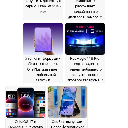
запустить доступную
о OnePlus 16
серию Turbo 6X
раскрывает
30 May
подробности о
2026
дисплее и камере
28
May 2026
Утечка информации
RedMagic 11S Pro:
об OLED-планшете
Подтверждены
OnePlus указывает
планы глобального
на глобальный
выпуска нового
запуск и
игрового телефона
19
высокопроизводительный
May 2026
чипсет
24 May 2026
ColorOS 17 и
OnePlus выпускает
OxygenOS 17: утечка
новое февральское