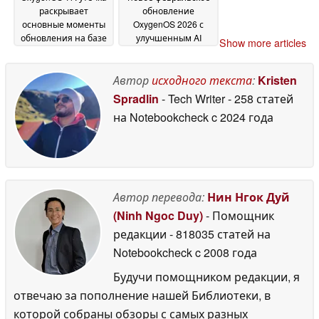
раскрывает
обновление
основные моменты
OxygenOS 2026 с
обновления на базе
улучшенным AI
Show more articles
Android 17 для
Eraser, новыми
телефонов Oppo и
инструментами для
OnePlus
редактирования
Автор
исходного текста
:
Kristen
19 February 2026
видео, обновленным
Spradlin
- Tech Writer
- 258 статей
AI Writer и многим
на Notebookcheck
c 2024 года
другим
13 February 2026
Автор перевода:
Нин Нгок Дуй
(Ninh Ngoc Duy)
- Помощник
редакции
- 818035 статей на
Notebookcheck
c 2008 года
Будучи помощником редакции, я
отвечаю за пополнение нашей Библиотеки, в
которой собраны обзоры с самых разных