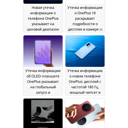
Новая утечка
Утечка информации
информации о
о OnePlus 16
телефоне OnePlus
раскрывает
указывает на
подробности о
ценовой диапазон
дисплее и камере
28
~$221 и OLED-
May 2026
дисплей 144 Гц
02 June
2026
Утечка информации
Утечка информации
об OLED-планшете
о новом телефоне
OnePlus указывает
OnePlus: дисплей с
на глобальный
частотой 185 Гц,
запуск и
мощный чипсет и
высокопроизводительный
аккумулятор на ~23%
чипсет
больше, чем у
24 May 2026
OnePlus 15
18 May 2026