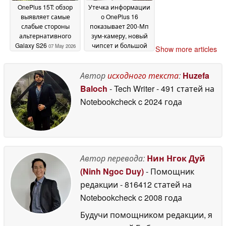
OnePlus 15T: обзор
Утечка информации
выявляет самые
о OnePlus 16
слабые стороны
показывает 200-Мп
альтернативного
зум-камеру, новый
Galaxy S26
чипсет и большой
07 May 2026
Show more articles
аккумулятор
07 May
2026
Автор
исходного текста
:
Huzefa
Baloch
- Tech Writer
- 491 статей на
Notebookcheck
c 2024 года
Автор перевода:
Нин Нгок Дуй
(Ninh Ngoc Duy)
- Помощник
редакции
- 816412 статей на
Notebookcheck
c 2008 года
Будучи помощником редакции, я