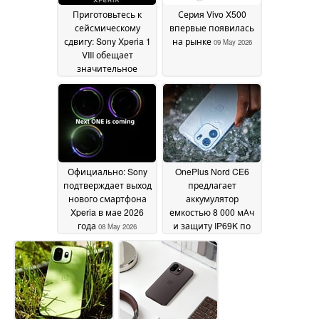
Приготовьтесь к
Серия Vivo X500
сейсмическому
впервые появилась
сдвигу: Sony Xperia 1
на рынке
09 May 2026
VIII обещает
значительное
обновление камеры
в новом
официальном
тизере
12 May 2026
Официально: Sony
OnePlus Nord CE6
подтверждает выход
предлагает
нового смартфона
аккумулятор
Xperia в мае 2026
емкостью 8 000 мАч
года
и защиту IP69K по
08 May 2026
цене среднего
класса
07 May 2026