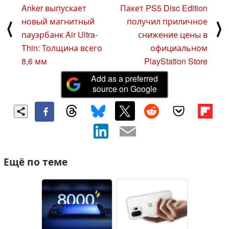
Anker выпускает
Пакет PS5 Disc Edition
новый магнитный
получил приличное
⟨
⟩
пауэрбанк Air Ultra-
снижение цены в
Thin: Толщина всего
официальном
8,6 мм
PlayStation Store
Add as a preferred
source on Google
Ещё по теме