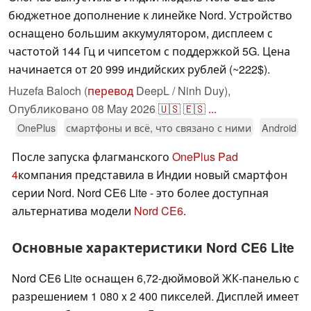
бюджетное дополнение к линейке Nord. Устройство
оснащено большим аккумулятором, дисплеем с
частотой 144 Гц и чипсетом с поддержкой 5G. Цена
начинается от 20 999 индийских рублей (~222$).
Huzefa Baloch (
перевод
DeepL / Ninh Duy),
Опубликовано
08 May 2026
🇺🇸
🇪🇸
...
OnePlus
смартфоны и всё, что связано с ними
Android
После запуска флагманского
OnePlus Pad
4
компания представила в Индии новый смартфон
серии Nord. Nord CE6 Lite - это более доступная
альтернатива модели
Nord CE6
.
Основные характеристики Nord CE6 Lite
Nord CE6 Lite оснащен 6,72-дюймовой ЖК-панелью с
разрешением 1 080 x 2 400 пикселей. Дисплей имеет