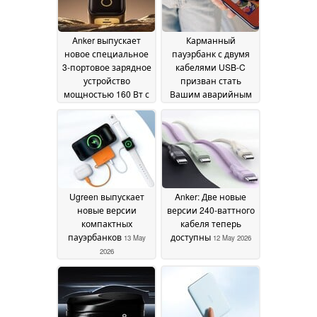
Anker выпускает
Карманный
новое специальное
пауэрбанк с двумя
3-портовое зарядное
кабелями USB-C
устройство
призван стать
мощностью 160 Вт с
Вашим аварийным
дисплеем
резервом
14 May 2026
14 May 2026
Ugreen выпускает
Anker: Две новые
новые версии
версии 240-ваттного
компактных
кабеля теперь
пауэрбанков
доступны
13 May
12 May 2026
2026