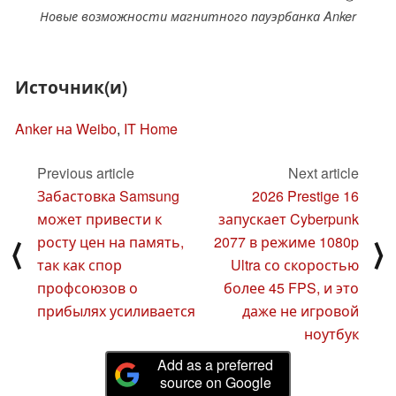
Новые возможности магнитного пауэрбанка Anker
Источник(и)
Anker на Weibo
,
IT Home
Previous article
Next article
Забастовка Samsung
2026 Prestige 16
может привести к
запускает Cyberpunk
росту цен на память,
2077 в режиме 1080p
⟨
⟩
так как спор
Ultra со скоростью
профсоюзов о
более 45 FPS, и это
прибылях усиливается
даже не игровой
ноутбук
Add as a preferred
source on Google