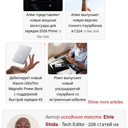
Anker представляет
Anker выпускает
новые мощные
новую версию
аксессуары для
тонкого пауэрбанка
зарядки 2026 Prime
в США
12
12 May 2026
May 2026
Дебютирует новый
Pisen выпускает
Xiaomi UltraThin
новый
Magnetic Power Bank
ультрадорогой
с поддержкой
пауэрбанк со
быстрой зарядки 45
встроенным кабелем
Show more articles
Вт
и быстрой зарядкой
12 May 2026
67 Вт
08 May 2026
Автор
исходного текста
:
Elvis
Shida
- Tech Editor
- 226 статей на