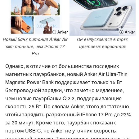
ⓘ Anker
ⓘ Anker
Новый банк питания Anker Air
Он выпускается в трех
slim тоньше, чем iPhone 17
цветовых вариантах
Pro
Однако, в отличие от большинства последних
магнитных пауэрбанков, новый Anker Air Ultra-Thin
Magnetic Power Bank поддерживает только 15 Вт
беспроводной зарядки, что заметно медленнее,
чем новые пауэрбанки Qi2.2, поддерживающие
скорость 25 Вт. По словам Anker, этого достаточно,
чтобы зарядить разряженный iPhone 17 Pro до 23%
за 30 минут. Кроме того, пауэрбанк показан с
портом USB-C, но Anker не уточнил скорость
проводной зарядки. Тем не менее, первоначально