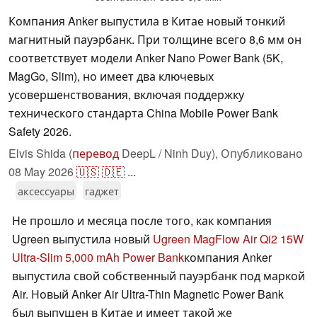
Компания Anker выпустила в Китае новый тонкий
магнитный пауэрбанк. При толщине всего 8,6 мм он
соответствует модели Anker Nano Power Bank (5K,
MagGo, Slim), но имеет два ключевых
усовершенствования, включая поддержку
технического стандарта China Mobile Power Bank
Safety 2026.
Elvis Shida (
перевод
DeepL / Ninh Duy),
Опубликовано
08 May 2026
🇺🇸
🇩🇪
...
аксессуары
гаджет
Не прошло и месяца после того, как компания
Ugreen выпустила новый
Ugreen MagFlow Air Qi2 15W
Ultra-Slim 5,000 mAh Power Bank
компания Anker
выпустила свой собственный пауэрбанк под маркой
Air. Новый Anker Air Ultra-Thin Magnetic Power Bank
был выпущен в Китае и имеет такой же