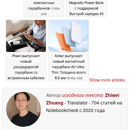
компактных
Magnetic Power Bank
пауэрбанков
с поддержкой
13 May
быстрой зарядки 45
2026
Вт
12 May 2026
Pisen выпускает
Anker выпускает
новый
новый магнитный
ультрадорогой
пауэрбанк Air Ultra-
пауэрбанк со
Thin: Толщина всего
встроенным кабелем
8,6 мм
08 May 2026
Show more articles
и быстрой зарядкой
67 Вт
08 May 2026
Автор
исходного текста
:
Zhiwei
Zhuang
- Translator
- 704 статей на
Notebookcheck
c 2022 года