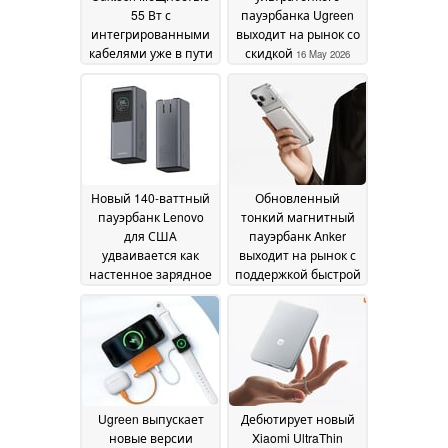
55 Вт с
пауэрбанка Ugreen
интегрированными
выходит на рынок со
кабелями уже в пути
скидкой
16 May 2026
18 May 2026
Новый 140-ваттный
Обновленный
пауэрбанк Lenovo
тонкий магнитный
для США
пауэрбанк Anker
удваивается как
выходит на рынок с
настенное зарядное
поддержкой быстрой
устройство
зарядки мощностью
14 May 2026
30 Вт
14 May 2026
Ugreen выпускает
Дебютирует новый
новые версии
Xiaomi UltraThin