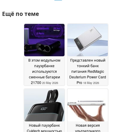
Ещё по теме
В этом модульном
Представлен новый
пауэрбанке
тонкий банк
используются
питания RedMagic
сменные батареи
Deuterium Power Card
21700
Pro
20 May 2026
18 May 2026
Новый пауэрбанк
Новая версия
Cuktech мощностью
ультратонкого