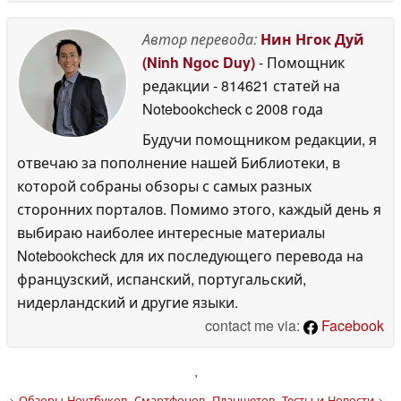
Автор перевода:
Нин Нгок Дуй
(Ninh Ngoc Duy)
- Помощник
редакции
- 814621 статей на
Notebookcheck
c 2008 года
Будучи помощником редакции, я
отвечаю за пополнение нашей Библиотеки, в
которой собраны обзоры с самых разных
сторонних порталов. Помимо этого, каждый день я
выбираю наиболее интересные материалы
Notebookcheck для их последующего перевода на
французский, испанский, португальский,
нидерландский и другие языки.
contact me via:
Facebook
'
>
Обзоры Ноутбуков, Смартфонов, Планшетов. Тесты и Новости
>