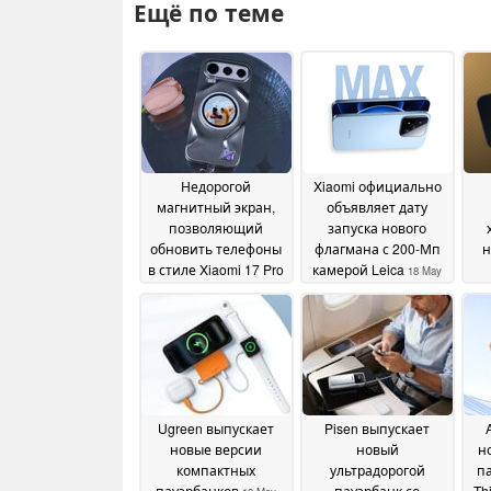
Ещё по теме
Недорогой
Xiaomi официально
магнитный экран,
объявляет дату
позволяющий
запуска нового
обновить телефоны
флагмана с 200-Мп
н
в стиле Xiaomi 17 Pro
камерой Leica
18 May
р
20 May 2026
2026
Ugreen выпускает
Pisen выпускает
новые версии
новый
н
компактных
ультрадорогой
па
пауэрбанков
пауэрбанк со
Th