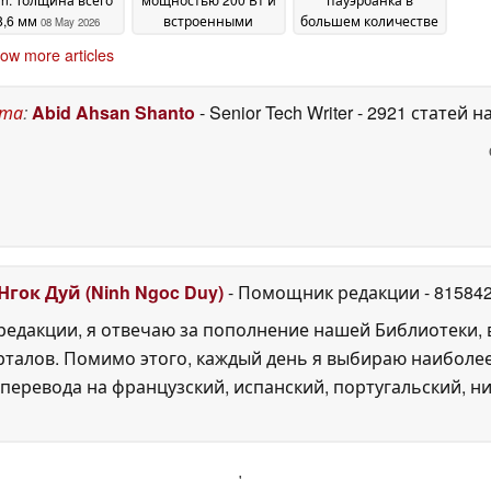
8,6 мм
встроенными
большем количестве
08 May 2026
кабелями прибывает
стран
05 May 2026
ow more articles
в США
08 May 2026
ста
:
Abid Ahsan Shanto
- Senior Tech Writer
- 2921 статей н
Нгок Дуй (Ninh Ngoc Duy)
- Помощник редакции
- 81584
едакции, я отвечаю за пополнение нашей Библиотеки, 
рталов. Помимо этого, каждый день я выбираю наиболе
перевода на французский, испанский, португальский, ни
'