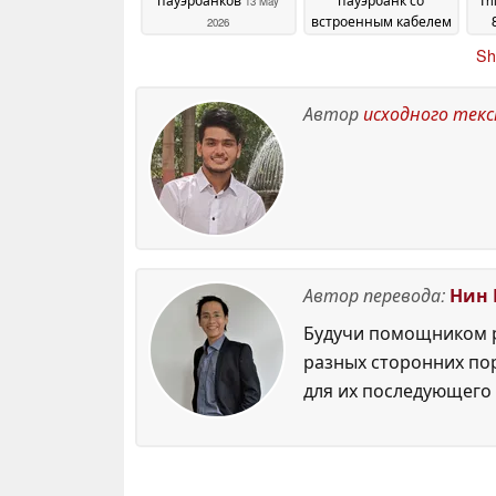
13 May
встроенным кабелем
2026
и быстрой зарядкой
Sh
67 Вт
08 May 2026
Автор
исходного тек
Автор перевода:
Нин 
Будучи помощником р
разных сторонних по
для их последующего 