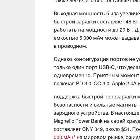
также легче, его вес составляет ок
Выходная мощность была увеличе
быстрой зарядки составляет 45 Вт.
работать на мощности до 20 Вт. Дл
емкостью 5 000 мАч может выдават
в проводном.
Однако конфигурация портов не ул
только один порт USB-C, что дела
одновременно. Приятным моменто
включая PD 3.0, QC 3.0, Apple 2.4A 
поддержка быстрой перезарядки 
безопасности и сильные магниты 
зарядного устройства. В настоящее
Magnetic Power Bank на своей крау
составляет CNY 349, около $51. П
000 мАч
на мировом рынке, ожида