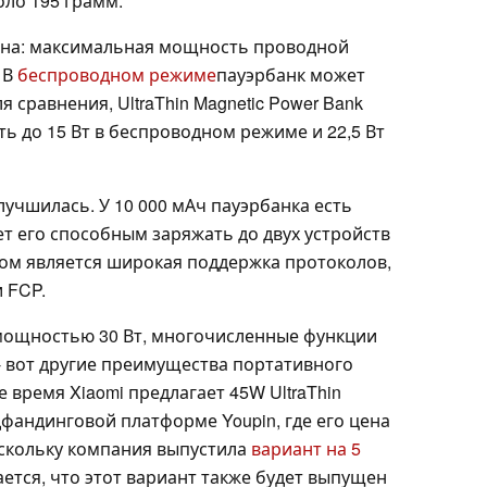
оло 195 грамм.
на: максимальная мощность проводной
 В
беспроводном режиме
пауэрбанк может
я сравнения, UltraThin Magnetic Power Bank
ь до 15 Вт в беспроводном режиме и 22,5 Вт
учшилась. У 10 000 мАч пауэрбанка есть
ет его способным заряжать до двух устройств
м является широкая поддержка протоколов,
и FCP.
мощностью 30 Вт, многочисленные функции
- вот другие преимущества портативного
 время Xiaomi предлагает 45W UltraThin
дфандинговой платформе Youpin, где его цена
оскольку компания выпустила
вариант на 5
ется, что этот вариант также будет выпущен