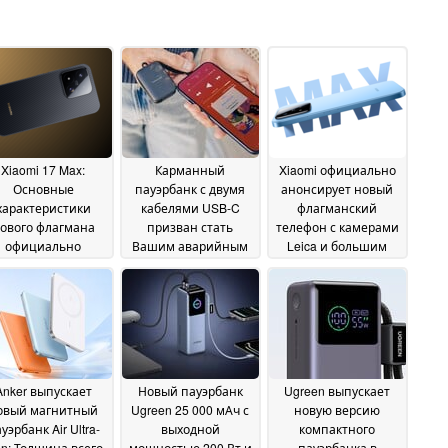
Xiaomi 17 Max:
Карманный
Xiaomi официально
Основные
пауэрбанк с двумя
анонсирует новый
характеристики
кабелями USB-C
флагманский
ового флагмана
призван стать
телефон с камерами
официально
Вашим аварийным
Leica и большим
аскрыты
резервом
дисплеем
14 May 2026
14 May 2026
13 May 2026
Anker выпускает
Новый пауэрбанк
Ugreen выпускает
овый магнитный
Ugreen 25 000 мАч с
новую версию
уэрбанк Air Ultra-
выходной
компактного
in: Толщина всего
мощностью 200 Вт и
пауэрбанка в