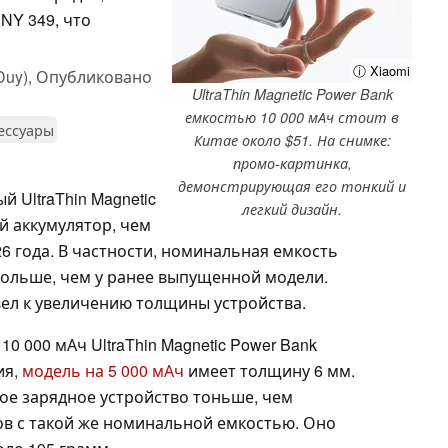
NY 349, что
ⓘ Xiaomi
Duy),
Опубликовано
UltraThin Magnetic Power Bank
емкостью 10 000 мАч стоит в
ессуары
Китае около $51. На снимке:
промо-картинка,
демонстрирующая его тонкий и
 UltraThin Magnetic
легкий дизайн.
ий аккумулятор, чем
26 года. В частности, номинальная емкость
 больше, чем у ранее выпущенной модели.
вел к увеличению толщины устройства.
10 000 мАч UltraThin Magnetic Power Bank
ия,
модель на 5 000 мАч
имеет толщину 6 мм.
ое зарядное устройство тоньше, чем
в с такой же номинальной емкостью. Оно