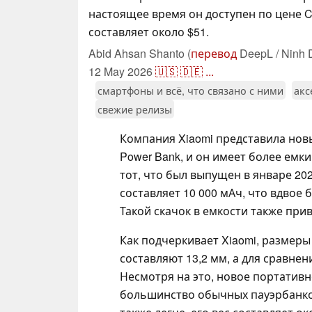
настоящее время он доступен по цене C
составляет около $51.
Abid Ahsan Shanto (
перевод
DeepL / Ninh 
12 May 2026
🇺🇸
🇩🇪
...
смартфоны и всё, что связано с ними
акс
свежие релизы
Компания Xiaomi представила новый
Power Bank, и он имеет более емк
тот, что был выпущен в январе 20
составляет 10 000 мАч, что вдвое
Такой скачок в емкости также при
Как подчеркивает Xiaomi, размеры 
составляют 13,2 мм, а для сравнен
Несмотря на это, новое портативн
большинство обычных пауэрбанко