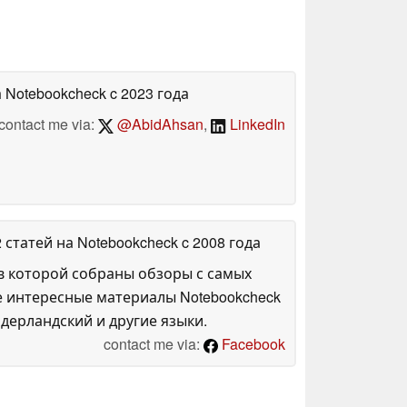
а Notebookcheck
c 2023 года
contact me via:
@AbidAhsan
,
LinkedIn
2 статей на Notebookcheck
c 2008 года
в которой собраны обзоры с самых
е интересные материалы Notebookcheck
дерландский и другие языки.
contact me via:
Facebook