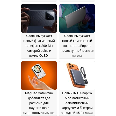
смартфона с
дизайном
22 May 2026
поддержкой двух
SIM-карт
20 June 2026
Xiaomi выпускает
Xiaomi выпускает
новый флагманский
новый компактный
телефон с 200-Мп
планшет в Европе
камерой Leica и
по доступной цене
20
ярким OLED-
May 2026
дисплеем
21 May 2026
MagDac магнитно
Новый INIU SnapGo
добавляет два
Air с магнитным
разъема для
алюминиевым
наушников в
корпусом и быстрой
смартфоны
зарядкой 45 Вт
18 May 2026
16 May