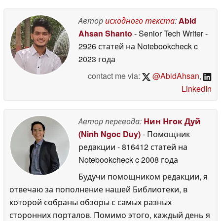
Автор
исходного текста
:
Abid
Ahsan Shanto
- Senior Tech Writer
-
2926 статей на Notebookcheck
c
2023 года
contact me via:
@AbidAhsan
,
LinkedIn
Автор перевода:
Нин Нгок Дуй
(Ninh Ngoc Duy)
- Помощник
редакции
- 816412 статей на
Notebookcheck
c 2008 года
Будучи помощником редакции, я
отвечаю за пополнение нашей Библиотеки, в
которой собраны обзоры с самых разных
сторонних порталов. Помимо этого, каждый день я