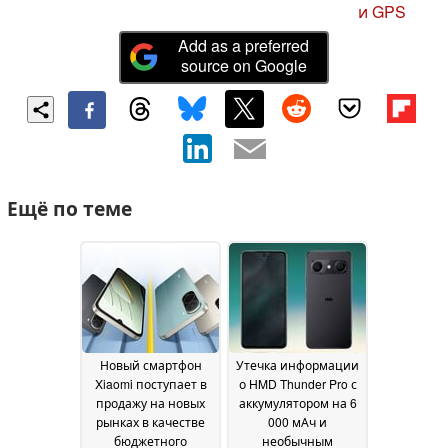
и GPS
Add as a preferred
source on Google
Ещё по теме
Новый смартфон
Утечка информации
Xiaomi поступает в
о HMD Thunder Pro с
продажу на новых
аккумулятором на 6
рынках в качестве
000 мАч и
бюджетного
необычным