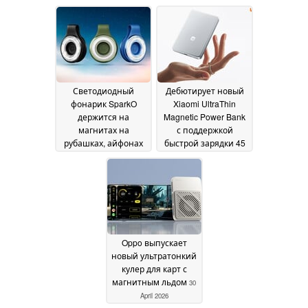
2026
Светодиодный
Дебютирует новый
фонарик SparkO
Xiaomi UltraThin
держится на
Magnetic Power Bank
магнитах на
с поддержкой
рубашках, айфонах
быстрой зарядки 45
или палатках
Вт
13 May
12 May 2026
2026
Oppo выпускает
новый ультратонкий
кулер для карт с
магнитным льдом
30
April 2026