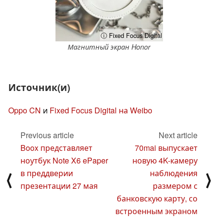
ⓘ Fixed Focus Digital
Магнитный экран Honor
Источник(и)
Oppo CN
и
Fixed Focus Digital на Weibo
Previous article
Next article
Boox представляет
70mai выпускает
ноутбук Note X6 ePaper
новую 4K-камеру
в преддверии
наблюдения
⟨
⟩
презентации 27 мая
размером с
банковскую карту, со
встроенным экраном