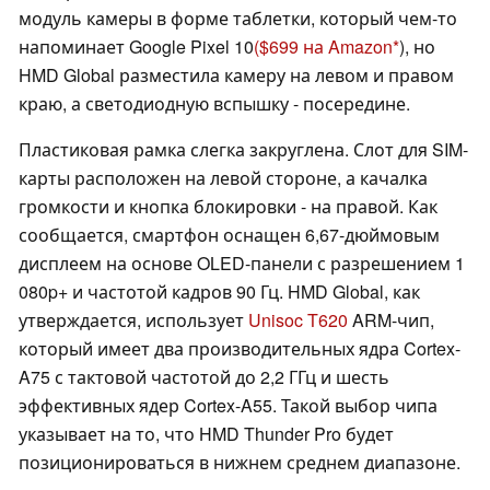
модуль камеры в форме таблетки, который чем-то
напоминает Google Pixel 10
($699 на Amazon
), но
HMD Global разместила камеру на левом и правом
краю, а светодиодную вспышку - посередине.
Пластиковая рамка слегка закруглена. Слот для SIM-
карты расположен на левой стороне, а качалка
громкости и кнопка блокировки - на правой. Как
сообщается, смартфон оснащен 6,67-дюймовым
дисплеем на основе OLED-панели с разрешением 1
080p+ и частотой кадров 90 Гц. HMD Global, как
утверждается, использует
Unisoc T620
ARM-чип,
который имеет два производительных ядра Cortex-
A75 с тактовой частотой до 2,2 ГГц и шесть
эффективных ядер Cortex-A55. Такой выбор чипа
указывает на то, что HMD Thunder Pro будет
позиционироваться в нижнем среднем диапазоне.