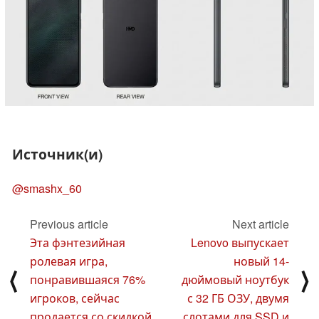
Источник(и)
@smashx_60
Previous article
Next article
Эта фэнтезийная
Lenovo выпускает
ролевая игра,
новый 14-
⟨
⟩
понравившаяся 76%
дюймовый ноутбук
игроков, сейчас
с 32 ГБ ОЗУ, двумя
продается со скидкой
слотами для SSD и