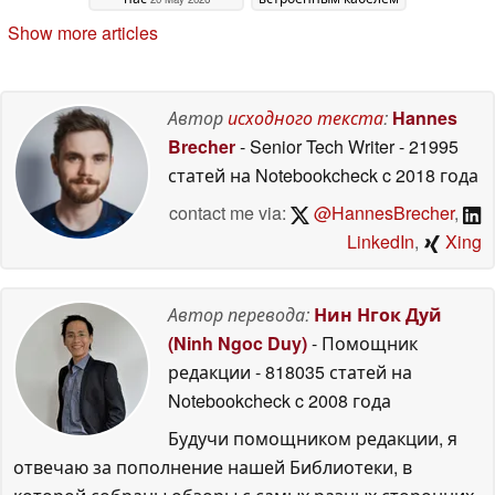
USB-C
20 May 2026
Show more articles
Автор
исходного текста
:
Hannes
Brecher
- Senior Tech Writer
- 21995
статей на Notebookcheck
c 2018 года
contact me via:
@HannesBrecher
,
LinkedIn
,
Xing
Автор перевода:
Нин Нгок Дуй
(Ninh Ngoc Duy)
- Помощник
редакции
- 818035 статей на
Notebookcheck
c 2008 года
Будучи помощником редакции, я
отвечаю за пополнение нашей Библиотеки, в