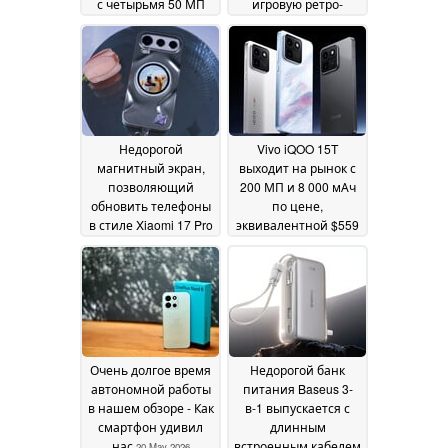
с четырьмя 50 МП
игровую ретро-
камерами
консоль
25 May 2026
21 May 2026
Недорогой
Vivo iQOO 15T
магнитный экран,
выходит на рынок с
позволяющий
200 МП и 8 000 мАч
обновить телефоны
по цене,
в стиле Xiaomi 17 Pro
эквивалентной $559
20 May 2026
20 May 2026
Очень долгое время
Недорогой банк
автономной работы
питания Baseus 3-
в нашем обзоре - Как
в-1 выпускается с
смартфон удивил
длинным
нас
встроенным кабелем
20 May 2026