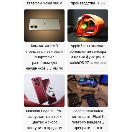
телефон Nokia 300 с
производства
14 July
внешним
2026
аккумулятором
18 July
2026
Компания HMD
Apple Часы получат
представляет новый
обновление сенсора
смартфон с
и новые функции в
разъёмом для
watchOS 27
25 May 2026
наушников 3,5 мм по
цене около 68
долларов
10 July 2026
Motorola Edge 70 Pro+
Google отказался
выпускается в трех
чинить этот Pixel 8,
цветах и скоро
поэтому владелец
поступит в продажу
превратил его в