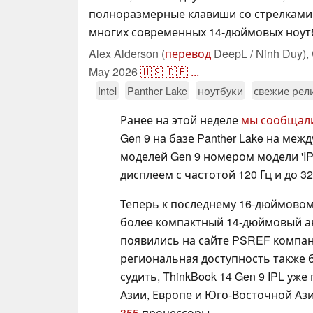
полноразмерные клавиши со стрелками,
многих современных 14-дюймовых ноут
Alex Alderson (
перевод
DeepL / Ninh Duy),
May 2026
🇺🇸
🇩🇪
...
Intel
Panther Lake
ноутбуки
свежие рел
Ранее на этой неделе
мы сообщал
Gen 9 на базе Panther Lake на ме
моделей Gen 9 номером модели 'IP
дисплеем с частотой 120 Гц и до 3
Теперь к последнему 16-дюймовому
более компактный 14-дюймовый ана
появились на сайте PSREF компа
региональная доступность также 
судить, ThinkBook 14 Gen 9 IPL уж
Азии, Европе и Юго-Восточной Аз
355
процессоры.