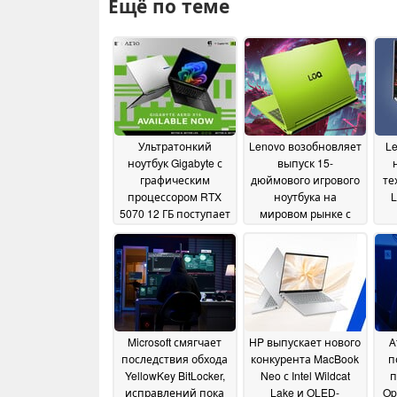
Ещё по теме
Ультратонкий
Lenovo возобновляет
Le
ноутбук Gigabyte с
выпуск 15-
графическим
дюймового игрового
те
процессором RTX
ноутбука на
L
5070 12 ГБ поступает
мировом рынке с
в продажу в США
новой версией
х
27
23 May
пр
May 2026
2026
Microsoft смягчает
HP выпускает нового
А
последствия обхода
конкурента MacBook
п
YellowKey BitLocker,
Neo с Intel Wildcat
п
исправлений пока
Lake и OLED-
Op