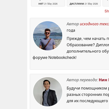
нет
дисплеем
21 May 2026
21 May 2026
Sh
Автор
исходного тек
года
Прежде, чем начать п
Образование? Диплом
дополнительного обуч
форуме Notebookcheck!
Автор перевода:
Нин 
Будучи помощником р
разных сторонних по
для их последующего 