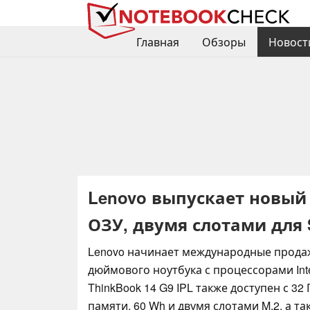
Главная
Обзоры
Новост
Lenovo выпускает новый 
ОЗУ, двумя слотами для S
Lenovo начинает международные продаж
дюймового ноутбука с процессорами Intel
ThinkBook 14 G9 IPL также доступен с 32
памяти, 60 Wh и двумя слотами M.2, а т