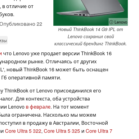
 в отличие от
буков.
ⓘ Lenovo
Опубликовано
22
Новый ThinkBook 14 G9 IPL от
Lenovo сохранил свой
изы
классический брендинг ThinkBook.
и
что Lenovo уже продает версии ThinkBook 16
ждународном рынке. Отличаясь от других
L', новый ThinkBook 16 может быть оснащен
2 Гб оперативной памяти.
 ThinkBook от Lenovo присоединился его
лог. Для контекста, оба устройства
нии Lenovo
в феврале
. На тот момент
была ограничена. Насколько мы можем
е поступил в продажу в Австралии, Восточной
ии
Core Ultra 5 322
,
Core Ultra 5 325
и
Core Ultra 7