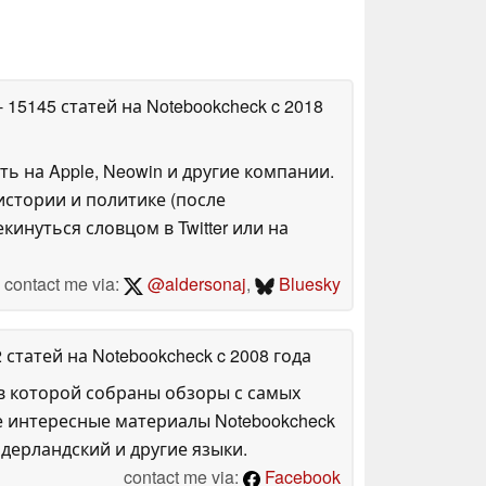
- 15145 статей на Notebookcheck
c 2018
ть на Apple, Neowin и другие компании.
стории и политике (после
инуться словцом в Twitter или на
contact me via:
@aldersonaj
,
Bluesky
2 статей на Notebookcheck
c 2008 года
в которой собраны обзоры с самых
е интересные материалы Notebookcheck
дерландский и другие языки.
contact me via:
Facebook