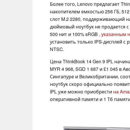
Более того, Lenovo предлагает Thi
накопителем емкостью 256 ГБ, 512
слот M.2 2280, поддерживающий на
дюймовый ноутбук не продается с 
500 нит и 100% sRGB
, указанным 
установить только IPS-дисплей с р
NTSC.
Цена ThinkBook 14 Gen 9 IPL начина
MYR 4 968, SGD 1 687 и £1 045 в А
Сингапуре и Великобритании, соо
ноутбук скоро официально появитс
IPL уже можно приобрести
на Ama
оперативной памяти и 1 Тб памяти