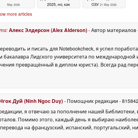
2025, но, как
ОЗУ
May 2026
21 May 2026
сообщается,
ow more articles
медленнее в играх
21
May 2026
ста
:
Алекс Элдерсон (Alex Alderson)
- Автор материалов
ереводить и писать для Notebookcheck, я успел поработа
 бакалавра Лидского университета по международной и
ения превращённый в диплом юриста). Всегда рад перек
Нгок Дуй (Ninh Ngoc Duy)
- Помощник редакции
- 81584
едакции, я отвечаю за пополнение нашей Библиотеки, 
рталов. Помимо этого, каждый день я выбираю наиболе
перевода на французский, испанский, португальский, ни