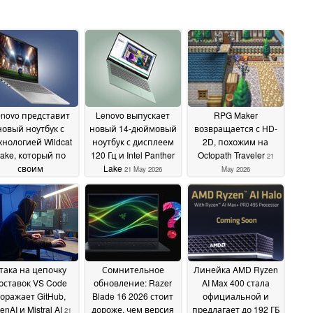
novo представит
Lenovo выпускает
RPG Maker
новый ноутбук с
новый 14-дюймовый
возвращается с HD-
хнологией Wildcat
ноутбук с дисплеем
2D, похожим на
ake, который по
120 Гц и Intel Panther
Octopath Traveler
21
своим
Lake
21 May 2026
May 2026
арактеристикам
евзойдет MacBook
Neo
23 May 2026
така на цепочку
Сомнительное
Линейка AMD Ryzen
оставок VS Code
обновление: Razer
AI Max 400 стала
оражает GitHub,
Blade 16 2026 стоит
официальной и
enAI и Mistral AI
дороже, чем версия
предлагает до 192 ГБ
21