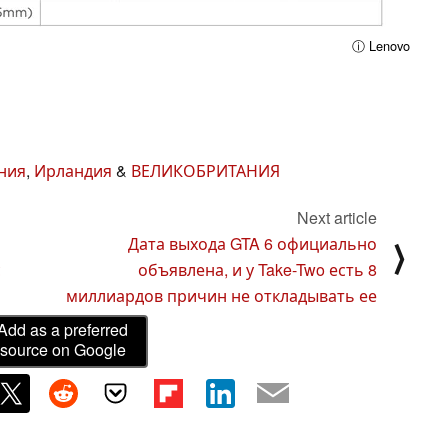
ⓘ Lenovo
ния
,
Ирландия
&
ВЕЛИКОБРИТАНИЯ
Next article
Дата выхода GTA 6 официально
⟩
с
объявлена, и у Take-Two есть 8
миллиардов причин не откладывать ее
Add as a preferred
source on Google