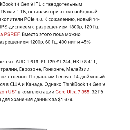
nkBook 14 Gen 9 IPL с твердотельным
 ГБ или 1 ТБ, оставляя при этом свободный
копители PCIe 4.0. К сожалению, новый 14-
IPS-дисплеем с разрешением 1800p, 120 Гц,
на PSREF
. Вместо этого пока можно
азрешением 1200p, 60 Гц, 400 нит и 45%
ется с AUD 1 619, €1 129-€1 244, HKD 8 411,
встралии, Еврозоне, Гонконге, Малайзии,
тветственно. По данным Lenovo, 14-дюймовый
я в США и Канаде. Однако ThinkBook 14 Gen 9
zon US
в комплектации
Core Ultra 7 355
, 32 Гб
 для хранения данных за $1 679.