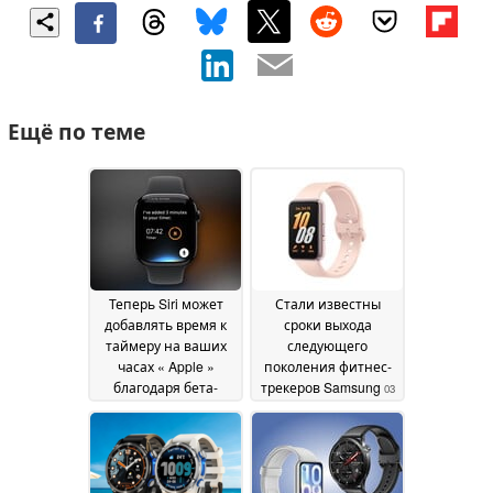
Ещё по теме
Теперь Siri может
Стали известны
добавлять время к
сроки выхода
таймеру на ваших
следующего
часах « Apple »
поколения фитнес-
благодаря бета-
трекеров Samsung
03
версии watchOS 27
June 2026
(версия 3)
09 July 2026