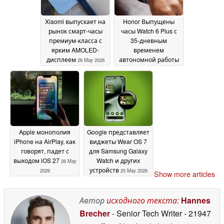
Xiaomi выпускает на
Honor Выпущены
рынок смарт-часы
часы Watch 6 Plus с
премиум-класса с
35-дневным
ярким AMOLED-
временем
дисплеем
автономной работы
26 May 2026
и AMOLED-дисплеем
с яркостью 3 000 нит
26 May 2026
Apple монополия
Google представляет
iPhone на AirPlay, как
виджеты Wear OS 7
говорят, падет с
для Samsung Galaxy
выходом iOS 27
Watch и других
26 May
устройств
2026
25 May 2026
Show more articles
Автор
исходного текста
:
Hannes
Brecher
- Senior Tech Writer
- 21947