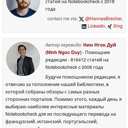
статей на Notebookcheck
c 2018
года
contact me via:
@HannesBrecher
,
LinkedIn
,
Xing
Автор перевода:
Нин Нгок Дуй
(Ninh Ngoc Duy)
- Помощник
редакции
- 816412 статей на
Notebookcheck
c 2008 года
Будучи помощником редакции, я
отвечаю за пополнение нашей Библиотеки, в
которой собраны обзоры с самых разных
сторонних порталов. Помимо этого, каждый день я
выбираю наиболее интересные материалы
Notebookcheck для их последующего перевода на
французский, испанский, португальский,