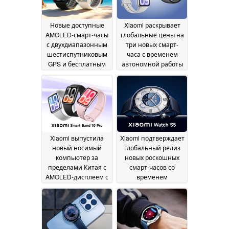
Новые доступные
Xiaomi раскрывает
AMOLED-смарт-часы
глобальные цены на
с двухдиапазонным
три новых смарт-
шестиспутниковым
часа с временем
GPS и бесплатным
автономной работы
ремешком из
до 21 дня
27 May 2026
нержавеющей стали
27 May 2026
Xiaomi выпустила
Xiaomi подтверждает
новый носимый
глобальный релиз
компьютер за
новых роскошных
пределами Китая с
смарт-часов со
AMOLED-дисплеем с
временем
яркостью 2 000 нит и
автономной работы
временем
21 день и AMOLED-
автономной работы
дисплеем с яркостью
21 день
2 500 нит
26 May 2026
26 May 2026