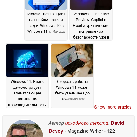
Microsoft возвращает
Windows 11 Release
настройки панели
Preview: Copilot в
задач Windows 10 в
Excel и критические
Windows 11
исправления
17 May 2026
безопасности уже в
продаже
15 May 2026
Windows 11: Видео
Скорость работы
демонстрирует
Windows 11 может
впечатляющее
быть увеличена до
повышение
70%
08 May 2026
производительности
Show more articles
12 May 2026
Автор
исходного текста
:
David
Devey
- Magazine Writer
- 122