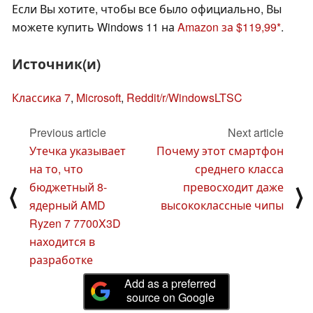
Если Вы хотите, чтобы все было официально, Вы
можете купить Windows 11 на
Amazon за $119,99
.
Источник(и)
Классика 7
,
Microsoft
,
Reddit/r/WindowsLTSC
Previous article
Next article
Утечка указывает
Почему этот смартфон
на то, что
среднего класса
бюджетный 8-
превосходит даже
⟨
⟩
ядерный AMD
высококлассные чипы
Ryzen 7 7700X3D
находится в
разработке
Add as a preferred
source on Google