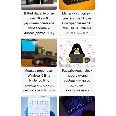
В Red Hat Enterprise
Мультиинструмент
Linux 10.2 и 9.8
для взлома Flipper
улучшено основное
One предлагает 5G,
управление и
Wi-Fi 6E и Linux на
многое другое
ARM
21 May
21 May 2026
2026
Моддер переносит
Разработчики Linux
Windows CE на
перегружены
Nintendo 64 с
сообщениями об
помощью сложного
ошибках,
ретро-хака
генерируемыми
21 May 2026
искусственным
интеллектом
18 May
2026