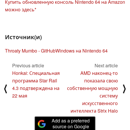
Купить обновленную консоль Nintendo 64 на Amazon
можно здесь
Источник(и)
Throaty Mumbo - GitHub
Windows на Nintendo 64
Previous article
Next article
Honkai: Специальная
AMD наконец-то
программа Star Rail
показала свою
⟨
⟩
4.3 подтверждена на
собственную мощную
22 мая
систему
искусственного
интеллекта Strix Halo
Add as a preferred
source on Google