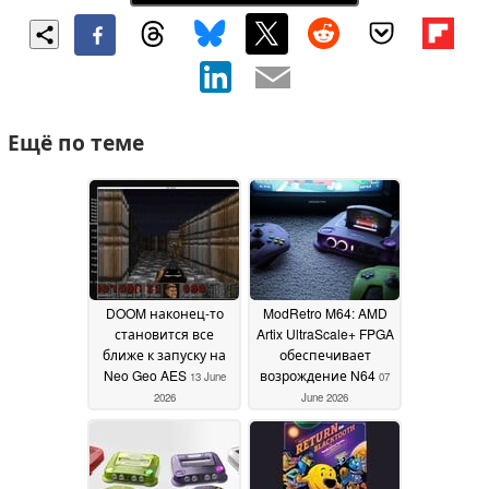
Ещё по теме
DOOM наконец-то
ModRetro M64: AMD
становится все
Artix UltraScale+ FPGA
ближе к запуску на
обеспечивает
Neo Geo AES
возрождение N64
13 June
07
2026
June 2026