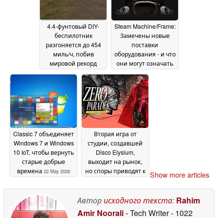
4.4-фунтовый DIY-
Steam Machine/Frame:
беспилотник
Замечены новые
разгоняется до 454
поставки
миль/ч, побив
оборудования - и что
мировой рекорд
они могут означать
скорости
24 May 2026
22 May 2026
Classic 7 объединяет
Вторая игра от
Windows 7 и Windows
студии, создавшей
10 IoT, чтобы вернуть
Disco Elysium,
старые добрые
выходит на рынок,
времена
но споры приводят к
22 May 2026
Show more articles
негативным
отзывам в Steam
22
Автор
исходного текста
:
Rahim
May 2026
Amir Noorali
- Tech Writer
- 1022