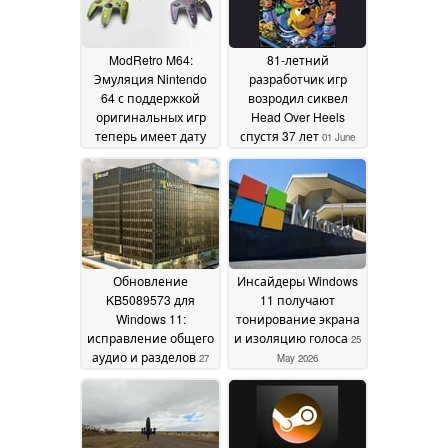
ModRetro M64:
81-летний
Эмуляция Nintendo
разработчик игр
64 с поддержкой
возродил сиквел
оригинальных игр
Head Over Heels
теперь имеет дату
спустя 37 лет
01 June
запуска
05 June 2026
2026
Обновление
Инсайдеры Windows
KB5089573 для
11 получают
Windows 11:
тонирование экрана
исправление общего
и изоляцию голоса
25
аудио и разделов
27
May 2026
May 2026