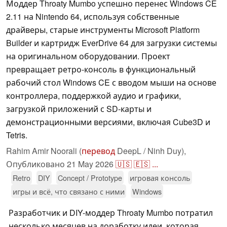
Моддер Throaty Mumbo успешно перенес Windows CE
2.11 на Nintendo 64, используя собственные
драйверы, старые инструменты Microsoft Platform
Builder и картридж EverDrive 64 для загрузки системы
на оригинальном оборудовании. Проект
превращает ретро-консоль в функциональный
рабочий стол Windows CE с вводом мыши на основе
контроллера, поддержкой аудио и графики,
загрузкой приложений с SD-карты и
демонстрационными версиями, включая Cube3D и
Tetris.
Rahim Amir Noorali (
перевод
DeepL / Ninh Duy),
Опубликовано
21 May 2026
🇺🇸
🇪🇸
...
Retro
DIY
Concept / Prototype
игровая консоль
игры и всё, что связано с ними
Windows
Разработчик и DIY-моддер Throaty Mumbo потратил
несколько месяцев на доработку идеи, которая