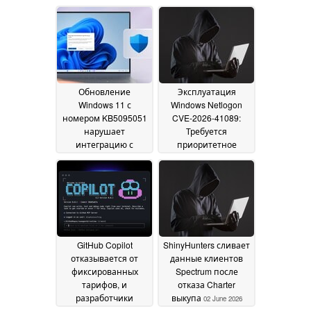
Обновление
Эксплуатация
Windows 11 с
Windows Netlogon
номером KB5095051
CVE-2026-41089:
нарушает
Требуется
интеграцию с
приоритетное
Microsoft Office
исправление
20 June
03 June
2026
2026
GitHub Copilot
ShinyHunters сливает
отказывается от
данные клиентов
фиксированных
Spectrum после
тарифов, и
отказа Charter
разработчики
выкупа
02 June 2026
недовольны