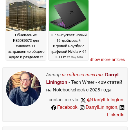
с частотой 165 Гц
27
May 2026
Обновление
HP выпускает новый
KB5089573 для
16-дюймовый
Windows 11:
игровой ноутбук с
исправление общего
графикой Nvidia и 64
аудио и разделов
ГБ ОЗУ
27
27 May 2026
Show more articles
May 2026
Автор
исходного текста
:
Darryl
Linington
- Tech Writer
- 409 статей
на Notebookcheck
c 2025 года
contact me via:
@DarrylLinington
,
Facebook
,
DarrylLinington
,
LinkedIn