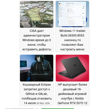
02 June
2026
CISA дает
Windows 11 Insider
администраторам
Build 26300.8553
Windows время до 3
наконец-то
июня, чтобы
позволяет Вам
исправить дефекты
настроить меню
в Nightmare Eclipse
"Пуск
01 June 2026
Defender
01 June 2026
Кошмарный Eclipse
HP выпускает более
запретил доступ к
дешевый 16-
GitHub и GitLab,
дюймовый игровой
пообещав атаковать
ноутбук с Nvidia
14 июля
GeForce RTX 5070 12
28 May 2026
ГБ и OLED-дисплеем