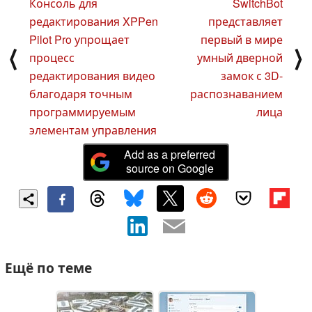
Консоль для
SwitchBot
редактирования XPPen
представляет
Pilot Pro упрощает
первый в мире
⟨
⟩
процесс
умный дверной
редактирования видео
замок с 3D-
благодаря точным
распознаванием
программируемым
лица
элементам управления
Add as a preferred
source on Google
Ещё по теме