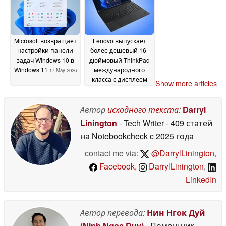
Microsoft возвращает
Lenovo выпускает
настройки панели
более дешевый 16-
задач Windows 10 в
дюймовый ThinkPad
Windows 11
международного
17 May 2026
класса с дисплеем
Show more articles
120 Гц
16 May 2026
Автор
исходного текста
:
Darryl
Linington
- Tech Writer
- 409 статей
на Notebookcheck
c 2025 года
contact me via:
@DarrylLinington
,
Facebook
,
DarrylLinington
,
LinkedIn
Автор перевода:
Нин Нгок Дуй
(Ninh Ngoc Duy)
- Помощник