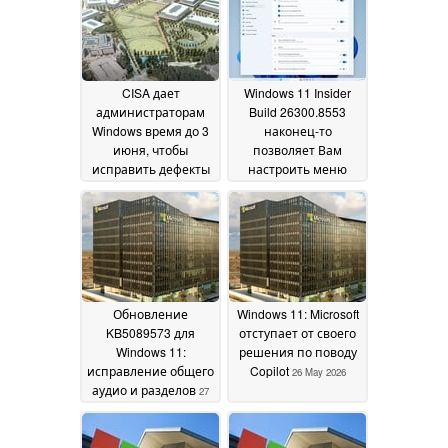
CISA дает
Windows 11 Insider
администраторам
Build 26300.8553
Windows время до 3
наконец-то
июня, чтобы
позволяет Вам
исправить дефекты
настроить меню
в Nightmare Eclipse
"Пуск
01 June 2026
Defender
01 June 2026
Обновление
Windows 11: Microsoft
KB5089573 для
отступает от своего
Windows 11:
решения по поводу
исправление общего
Copilot
26 May 2026
аудио и разделов
27
May 2026