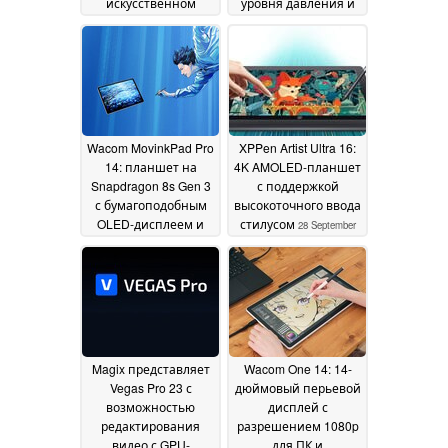
искусственном
уровня давления и
интеллекте, в
99% sRGB по цене
Photoshop, Premiere,
$216
21 October 2025
Illustrator, Lightroom и
Firefly на выставке
Adobe Max 2025
29
October 2025
Wacom MovinkPad Pro
XPPen Artist Ultra 16:
14: планшет на
4K AMOLED-планшет
Snapdragon 8s Gen 3
с поддержкой
с бумагоподобным
высокоточного ввода
OLED-дисплеем и
стилусом
28 September
пером Wacom Pro
2025
Pen 3 для
художников
02 October
2025
Magix представляет
Wacom One 14: 14-
Vegas Pro 23 с
дюймовый перьевой
возможностью
дисплей с
редактирования
разрешением 1080p
видео с GPU-
для ПК и