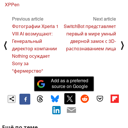
XPPen
Previous article
Next article
Фотографии Xperia 1
SwitchBot представляет
VIII AI возмущают:
первый в мире умный
Генеральный
дверной замок с 3D-
⟨
⟩
директор компании
распознаванием лица
Nothing осуждает
Sony за
"фермерство"
Add as a preferred
source on Google
Ещё по теме