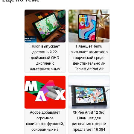
Huion выпускает
Планшет Temu
доступный 22-
вызывает ажиотаж в
дюймовый QHD
творческой среде:
дисплей с
Действительно ли
альтернативным
Teclast ArtPad Air
пером Wacom,
является достойной
частотой
заменой Wacom?
07
обновления 90 Гц и
January 2026
RGB-подсветкой
04
March 2026
Adobe добавляет
XPPen Artist 12 3rd:
огромное
Планшет для
количество функций,
рисования с пером
основанных на
предлагает 16 384