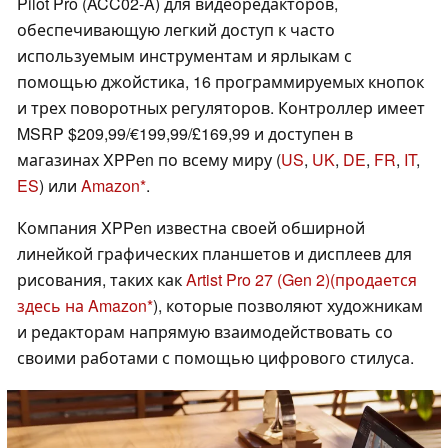
Pilot Pro (ACC02-A) для видеоредакторов,
обеспечивающую легкий доступ к часто
используемым инструментам и ярлыкам с
помощью джойстика, 16 программируемых кнопок
и трех поворотных регуляторов. Контроллер имеет
MSRP $209,99/€199,99/£169,99 и доступен в
магазинах XPPen по всему миру (
US
,
UK
,
DE
,
FR
,
IT
,
ES
) или
Amazon
.
Компания XPPen известна своей обширной
линейкой графических планшетов и дисплеев для
рисования, таких как
Artist Pro 27 (Gen 2)
(продается
здесь на Amazon
), которые позволяют художникам
и редакторам напрямую взаимодействовать со
своими работами с помощью цифрового стилуса.