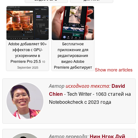
ускорением
компьютеров Mac
20
17
September 2025
September 2025
Adobe добавляет 90+
Бесплатное
эффектов с GPU-
приложение для
ускорением в
редактирования
Premiere Pro 25.5
видео Adobe
10
Premiere дебютирует
September 2025
Show more articles
на телефонах
05
September 2025
Автор
исходного текста
:
David
Chien
- Tech Writer
- 1063 статей на
Notebookcheck
c 2023 года
Автор перевода:
Нин Нгок Дуй